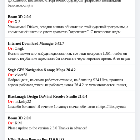
дополнений, постоянно отторгаемых браузером (разрабами политиками
безопасности) и
Boom 3D 2.0.0
От:
Х.З.
Уважаемый Diakov, сегодня вышло обновление этой чудесной программы, а
кроме вас её никто не умеет грамотно "отрепачить". С нетерпение ждём
Internet Download Manager 6.43.7
От:
OlegL
Кстати, может кто-нибудь подскажет как все-таки настроить IDM, чтобы он
качал с ютуба и не переставал бы скачивать через короткое время. А то не раз
Sygic GPS Navigation &amp; Maps 26.4.2
От:
viktor58
Добрый день, на сяоми работает отлично, на Samsung S24 Ultra, прошлая
версия работала,теперь не работает, новая 26.4.2 не устанавливается. пишет,
Blackmagic Design DaVinci Resolve Studio 21.0.4
От:
nickolay22
Спасибо большое! В течение 15 минут скачал обе части с https://filespayouts
Boom 3D 2.0.0
От:
KiM
Please update to the version 2.3.0 Thanks in advance!
IObit Driver Booster Pro 13.6.0.438