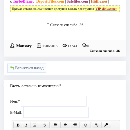
с
TurboBit.net
|
DepositFiles.com
|
Salefiles.com
|
Hitfile.net
|
Прямая ссылка на скачивание доступна только для группы:
VIP-diakov.net
Сказали спасибо: 36
Mansory
03/06/2016
13 541
0
Сказали спасибо: 36
Вернуться назад
Гость
, оставишь комментарий?
Имя:
*
E-Mail: