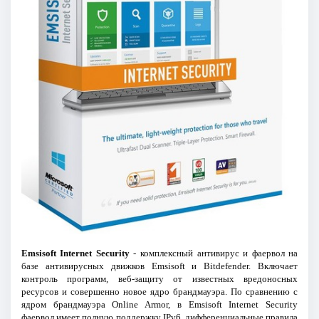
Emsisoft Internet Security
- комплексный антивирус и фаервол на
базе антивирусных движков Emsisoft и Bitdefender. Включает
контроль программ, веб-защиту от известных вредоносных
ресурсов и совершенно новое ядро брандмауэра. По сравнению с
ядром брандмауэра Online Armor, в Emsisoft Internet Security
фаервол имеет полную поддержку IPv6, дифференциальные правила