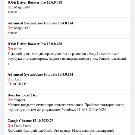
IObit Driver Booster Pro 13.6.0.438
От:
Magnus99
gracias
Advanced SystemCare Ultimate 18.4.0.114
От:
Magnus99
gracias!
IObit Driver Booster Pro 13.6.0.438
От:
coliza
У данной проги есть два преимущества в сравнении с Easy.1 она отличает
ноутбуки от стационарных (а дрова на видеоадаптеры у них бывают разными)
2
Advanced SystemCare Ultimate 18.4.0.114
От:
And
СПАСИБО!!
Dose for Excel 3.6.7
От:
Skipper
Машина впадает в ступор при попытке установки. Пробовал повторно после
перезагрузки с тем же результатом. Windows 11. MS Offiсe 2024.
Google Chrome 151.0.7922.76
От:
Гость Гость
Хороший, быстрый, удобный. Это правда. Масса плюшек расширений-