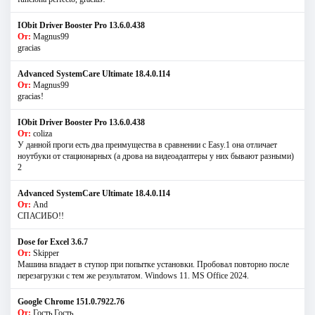
IObit Driver Booster Pro 13.6.0.438
От:
Magnus99
gracias
Advanced SystemCare Ultimate 18.4.0.114
От:
Magnus99
gracias!
IObit Driver Booster Pro 13.6.0.438
От:
coliza
У данной проги есть два преимущества в сравнении с Easy.1 она отличает
ноутбуки от стационарных (а дрова на видеоадаптеры у них бывают разными)
2
Advanced SystemCare Ultimate 18.4.0.114
От:
And
СПАСИБО!!
Dose for Excel 3.6.7
От:
Skipper
Машина впадает в ступор при попытке установки. Пробовал повторно после
перезагрузки с тем же результатом. Windows 11. MS Offiсe 2024.
Google Chrome 151.0.7922.76
От:
Гость Гость