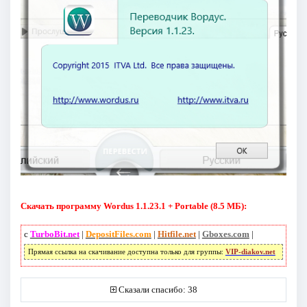
Скачать программу Wordus 1.1.23.1 + Portable (8.5 МБ):
с
TurboBit.net
|
DepositFiles.com
|
Hitfile.net
|
Gboxes.com
|
Прямая ссылка на скачивание доступна только для группы:
VIP-diakov.net
Сказали спасибо: 38