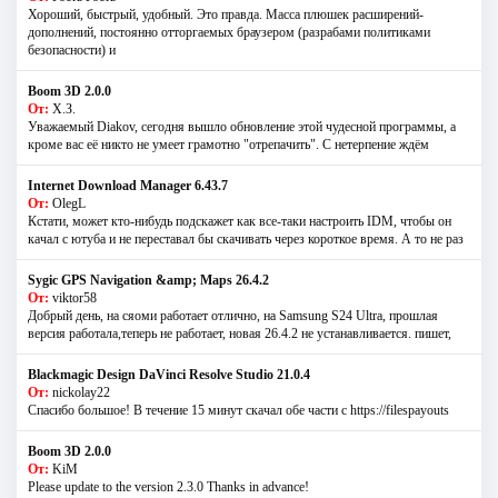
Хороший, быстрый, удобный. Это правда. Масса плюшек расширений-
дополнений, постоянно отторгаемых браузером (разрабами политиками
безопасности) и
Boom 3D 2.0.0
От:
Х.З.
Уважаемый Diakov, сегодня вышло обновление этой чудесной программы, а
кроме вас её никто не умеет грамотно "отрепачить". С нетерпение ждём
Internet Download Manager 6.43.7
От:
OlegL
Кстати, может кто-нибудь подскажет как все-таки настроить IDM, чтобы он
качал с ютуба и не переставал бы скачивать через короткое время. А то не раз
Sygic GPS Navigation &amp; Maps 26.4.2
От:
viktor58
Добрый день, на сяоми работает отлично, на Samsung S24 Ultra, прошлая
версия работала,теперь не работает, новая 26.4.2 не устанавливается. пишет,
Blackmagic Design DaVinci Resolve Studio 21.0.4
От:
nickolay22
Спасибо большое! В течение 15 минут скачал обе части с https://filespayouts
Boom 3D 2.0.0
От:
KiM
Please update to the version 2.3.0 Thanks in advance!