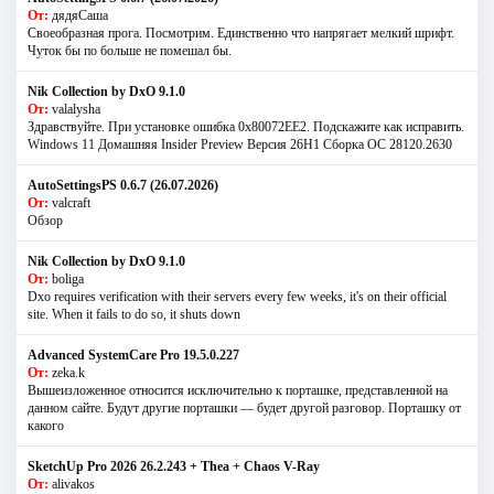
От:
дядяСаша
Своеобразная прога. Посмотрим. Единственно что напрягает мелкий шрифт.
Чуток бы по больше не помешал бы.
Nik Collection by DxO 9.1.0
От:
valalysha
Здравствуйте. При установке ошибка 0х80072EE2. Подскажите как исправить.
Windows 11 Домашняя Insider Preview Версия 26H1 Сборка ОС 28120.2630
AutoSettingsPS 0.6.7 (26.07.2026)
От:
valcraft
Обзор
Nik Collection by DxO 9.1.0
От:
boliga
Dxo requires verification with their servers every few weeks, it's on their official
site. When it fails to do so, it shuts down
Advanced SystemCare Pro 19.5.0.227
От:
zeka.k
Вышеизложенное относится исключительно к порташке, представленной на
данном сайте. Будут другие порташки — будет другой разговор. Порташку от
какого
SketchUp Pro 2026 26.2.243 + Thea + Chaos V-Ray
От:
alivakos