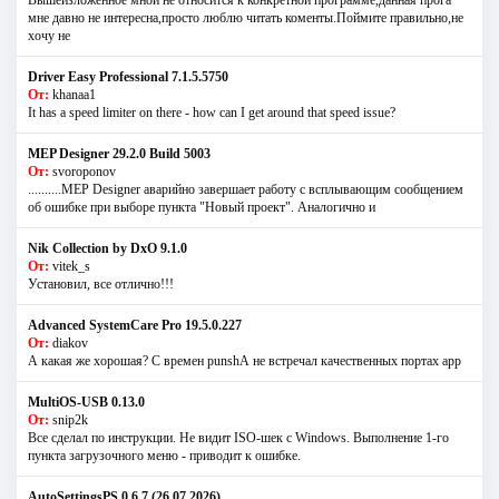
Вышеизложенное мной не относится к конкретной программе,данная прога
мне давно не интересна,просто люблю читать коменты.Поймите правильно,не
хочу не
Driver Easy Professional 7.1.5.5750
От:
khanaa1
It has a speed limiter on there - how can I get around that speed issue?
MEP Designer 29.2.0 Build 5003
От:
svoroponov
..........MEP Designer аварийно завершает работу с всплывающим сообщением
об ошибке при выборе пункта "Новый проект". Аналогично и
Nik Collection by DxO 9.1.0
От:
vitek_s
Установил, все отлично!!!
Advanced SystemCare Pro 19.5.0.227
От:
diakov
А какая же хорошая? С времен punshА не встречал качественных портах app
MultiOS-USB 0.13.0
От:
snip2k
Все сделал по инструкции. Не видит ISO-шек с Windows. Выполнение 1-го
пункта загрузочного меню - приводит к ошибке.
AutoSettingsPS 0.6.7 (26.07.2026)