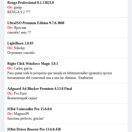
Renga Professional 8.2.13823.0
От:
gump
RENGA 9.2 ???
UltraISO Premium Edition 9.7.6.3860
От:
Ярослав
спасибо! мяу !!!
LightBurn 2.0.03
От:
Nikolay
Огромное спасибо
Right Click Windows Magic 3.0.1
От:
Carlos garcia
Para quitar toda la porqueria que instala en hibituninstaller (gratuito) opcion
herramientas del contextual una a una las eliminas. Totalmente
Adguard Ad Blocker Premium 4.13.0 Final
От:
Pro-Euro
Комментарий скрыт
IObit Uninstaller Pro 15.6.0.6
От:
Magnus99
funciona perfecto, gracias!
IObit Driver Booster Pro 13.6.0.438