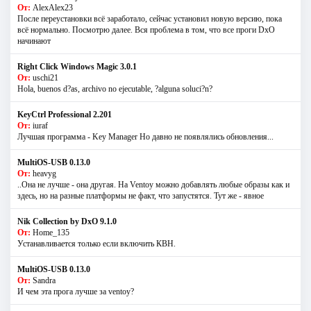
От:
AlexAlex23
После переустановки всё заработало, сейчас установил новую версию, пока
всё нормально. Посмотрю далее. Вся проблема в том, что все проги DxO
начинают
Right Click Windows Magic 3.0.1
От:
uschi21
Hola, buenos d?as, archivo no ejecutable, ?alguna soluci?n?
KeyCtrl Professional 2.201
От:
iuraf
Лучшая программа - Key Manager Но давно не появлялись обновления...
MultiOS-USB 0.13.0
От:
heavyg
..Она не лучше - она другая. На Ventoy можно добавлять любые образы как и
здесь, но на разные платформы не факт, что запустятся. Тут же - явное
Nik Collection by DxO 9.1.0
От:
Home_135
Устанавливается только если включить КВН.
MultiOS-USB 0.13.0
От:
Sandra
И чем эта прога лучше за ventoy?