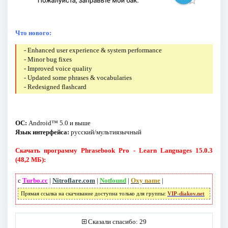
Что нового:
- Enhanced user experience & system performance
- Minor bug fixes
- Improved voice quality
- Updated some phrases & vocabularies
- Redesigned flashcard
ОС:
Android™ 5.0 и выше
Язык интерфейса:
русский/мультиязычный
Скачать программу Phrasebook Pro - Learn Languages 15.0.3
(48,2 МБ):
с
Turbo.cc
|
Nitroflare.com
|
Notfound
|
Oxy name
|
Прямая ссылка на скачивание доступна только для группы:
VIP-diakov.net
Сказали спасибо: 29