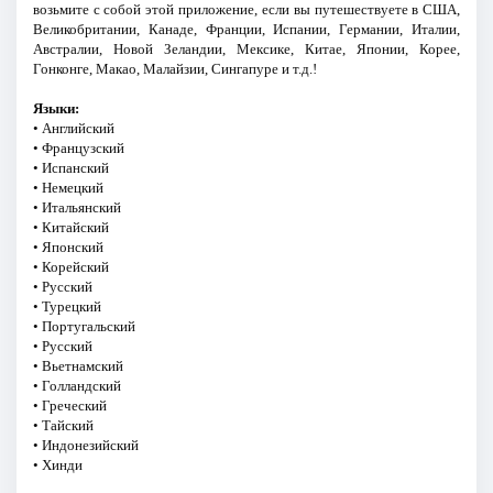
возьмите с собой этой приложение, если вы путешествуете в США,
Великобритании, Канаде, Франции, Испании, Германии, Италии,
Австралии, Новой Зеландии, Мексике, Китае, Японии, Корее,
Гонконге, Макао, Малайзии, Сингапуре и т.д.!
Языки:
• Английский
• Французский
• Испанский
• Немецкий
• Итальянский
• Китайский
• Японский
• Корейский
• Русский
• Турецкий
• Португальский
• Русский
• Вьетнамский
• Голландский
• Греческий
• Тайский
• Индонезийский
• Хинди