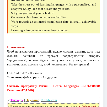
friends and other hobbies?
Take the stress out of learning languages with a personalised and
adaptive Study Plan that fits around your life.
Set your goals and your schedule
Generate a plan based on your availability
Work towards an estimated completion date, in small, achievable
steps
Learning a language has never been simpler.
Примечание:
Чтоб пользоваться программой, нужно создать аккаунт, хоть под
любыми данными, не требует подтверждения, выбрать
"продолжить", и вам будут доступны все уроки, а также с
возможностью скачать их, чтоб пользоваться без интернета!
ОС:
Android™ 7.0 и выше
Язык интерфейса:
русский и другие
Скачать программу Busuu - Learn Languages 30.1.0.600090
Premium (47,4 МБ):
с
Turbo.pw
|
Oxy.name
|
Katfile.com
|
Прямая ссылка на скачивание доступна только для группы:
VIP-diakov.net