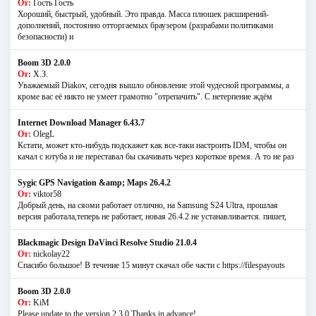
От:
Гость Гость
Хороший, быстрый, удобный. Это правда. Масса плюшек расширений-
дополнений, постоянно отторгаемых браузером (разрабами политиками
безопасности) и
Boom 3D 2.0.0
От:
Х.З.
Уважаемый Diakov, сегодня вышло обновление этой чудесной программы, а
кроме вас её никто не умеет грамотно "отрепачить". С нетерпение ждём
Internet Download Manager 6.43.7
От:
OlegL
Кстати, может кто-нибудь подскажет как все-таки настроить IDM, чтобы он
качал с ютуба и не переставал бы скачивать через короткое время. А то не раз
Sygic GPS Navigation &amp; Maps 26.4.2
От:
viktor58
Добрый день, на сяоми работает отлично, на Samsung S24 Ultra, прошлая
версия работала,теперь не работает, новая 26.4.2 не устанавливается. пишет,
Blackmagic Design DaVinci Resolve Studio 21.0.4
От:
nickolay22
Спасибо большое! В течение 15 минут скачал обе части с https://filespayouts
Boom 3D 2.0.0
От:
KiM
Please update to the version 2.3.0 Thanks in advance!