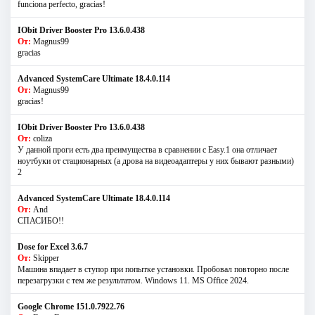
funciona perfecto, gracias!
IObit Driver Booster Pro 13.6.0.438
От:
Magnus99
gracias
Advanced SystemCare Ultimate 18.4.0.114
От:
Magnus99
gracias!
IObit Driver Booster Pro 13.6.0.438
От:
coliza
У данной проги есть два преимущества в сравнении с Easy.1 она отличает
ноутбуки от стационарных (а дрова на видеоадаптеры у них бывают разными)
2
Advanced SystemCare Ultimate 18.4.0.114
От:
And
СПАСИБО!!
Dose for Excel 3.6.7
От:
Skipper
Машина впадает в ступор при попытке установки. Пробовал повторно после
перезагрузки с тем же результатом. Windows 11. MS Offiсe 2024.
Google Chrome 151.0.7922.76