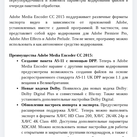
переупорядочивать и изменять параметры кодирования файлов в
очереди пакетной обработки.
Adobe Media Encoder CC 2015 поддерживает различные форматы
экспорта видео в зависимости от приложений Adobe,
установленных вместе с данной программой. В частности, она
представляет собой ядро кодирования для Adobe Premiere Pro,
Adobe After Effects и Adobe Prelude. Тем не менее, программу можно
использовать и как автономное средство кодирования.
Преимущества Adobe Media Encoder CC 2015:
Создание пакета AS-11 с помощью DPP.
Теперь в Adobe
Media Encoder наравне с другими вариантами кодирования
предусмотрена возможность создания файлов на основе
распространенного стандарта AS-11 UK DPP версии 1.1 для
вещания в Великобритании.
Новые кодеки Dolby.
Появилось два новых кодека Dolby:
Dolby Digital Plus и совместимый с Blu‐ray. Также можно
установить дополнительные настройки Dolby Digital.
Обновления настроек импорта и экспорта.
Предусмотрена
расширенная поддержка XAVC. Теперь можно выполнять
экспорт в форматы XAVC HD Class 200, XAVC 2K/4K 24p и
XAVC 4K Class 480. Доступны дополнительные параметры
XDCAM. Можно использовать новые настройки для работы
с открытыми и закрытыми группами псевдокадров, а также с