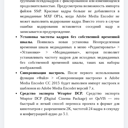
группами псевдокадров с фиксированной или изменяющейся
продолжительностью. Предусмотрена возможность импорта
файлов SStP. Красные кадры больше не добавляются в
медиаданные MXF OP1a, когда Adobe Media Encoder не
может выполнить кодирование кадра. Вместо этого в случае
ошибки кодирования вставляется соседний кадр и
записывается предупреждение.
Установка частоты кадров без собственной временной
шкалы.
Появилась новая установка Неопределенная
временная шкала медиаданных в меню «Редактировать» >
«Установки» > «Медиаданные», которая позволяет
устанавливать частоту кадров для исходных медиаданных
без собственной временной шкалы, таких как наборы
изображений.
Синхронизация настроек.
После первого использования
функции «Файл» > «Синхронизация настроек» в Adobe
Media Encoder CC 2015 будет выполнен импорт настроек и
шаблонов из Adobe Media Encoder версий 7.x.
Средство экспорта Wraptor DCP.
Средство экспорта
Wraptor DCP (Digital Cinema Package) от QuVIS — это
быстрый и легкий способ переноса проекта в формат для
кинотеатров с разрешением 2K, частотой 24 кадра в секунду
и конфигурацией аудио до 5.1.