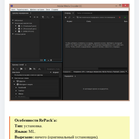
Особенности RePack'a:
Тип:
установка.
Языки:
ML.
Вырезано:
ничего (оригинальный установщик).