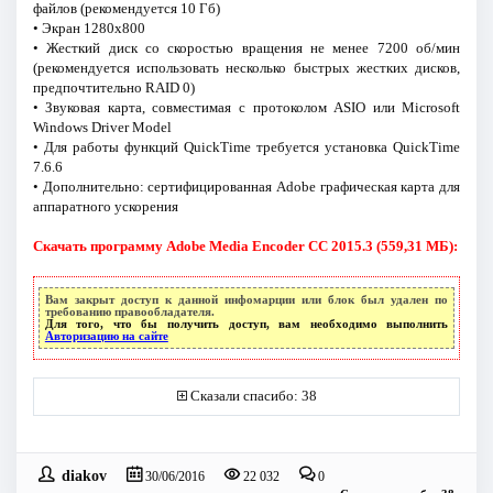
файлов (рекомендуется 10 Гб)
• Экран 1280x800
• Жесткий диск со скоростью вращения не менее 7200 об/мин
(рекомендуется использовать несколько быстрых жестких дисков,
предпочтительно RAID 0)
• Звуковая карта, совместимая с протоколом ASIO или Microsoft
Windows Driver Model
• Для работы функций QuickTime требуется установка QuickTime
7.6.6
• Дополнительно: сертифицированная Adobe графическая карта для
аппаратного ускорения
Скачать программу Adobe Media Encoder CC 2015.3 (559,31 МБ):
Вам закрыт доступ к данной инфомарции или блок был удален по
требованию правообладателя.
Для того, что бы получить доступ, вам необходимо выполнить
Авторизацию на сайте
Сказали спасибо: 38
diakov
30/06/2016
22 032
0