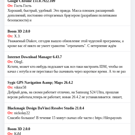
Google Chrome 151.0.7922.109
От:
Гость Гость
Хороший, быстрый, удобный. Это правда. Масса плюшек расширений-
дополнений, постоянно отторгаемых браузером (разрабами политиками
безопасности) и
Boom 3D 2.0.0
От:
Х.З.
Уважаемый Diakov, сегодня вышло обновление этой чудесной программы, а
кроме вас её никто не умеет грамотно "отрепачить". С нетерпение ждём
Internet Download Manager 6.43.7
От:
OlegL
Кстати, может кто-нибудь подскажет как все-таки настроить IDM, чтобы он
качал с ютуба и не переставал бы скачивать через короткое время. А то не раз
Sygic GPS Navigation &amp; Maps 26.4.2
От:
viktor58
Добрый день, на сяоми работает отлично, на Samsung S24 Ultra, прошлая
версия работала,теперь не работает, новая 26.4.2 не устанавливается. пишет,
Blackmagic Design DaVinci Resolve Studio 21.0.4
От:
nickolay22
Спасибо большое! В течение 15 минут скачал обе части с https://filespayouts
Boom 3D 2.0.0
От:
KiM