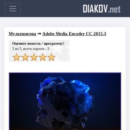
DIAKOV
.net
Мультимедиа
⇒
Adobe Media Encoder CC 2015.3
Оцените новость / программу!
5
из 5, всего оценок -
3