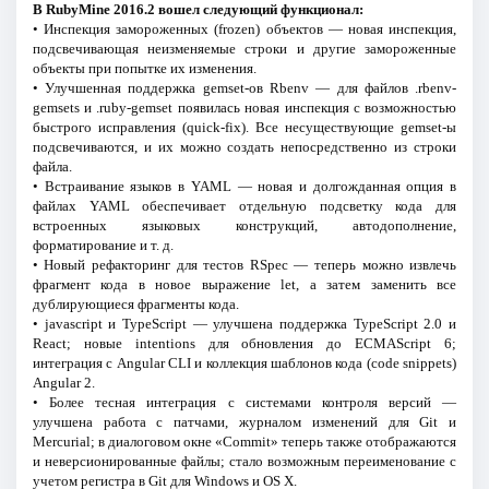
В RubyMine 2016.2 вошел следующий функционал:
• Инспекция замороженных (frozen) объектов — новая инспекция,
подсвечивающая неизменяемые строки и другие замороженные
объекты при попытке их изменения.
• Улучшенная поддержка gemset-ов Rbenv — для файлов .rbenv-
gemsets и .ruby-gemset появилась новая инспекция с возможностью
быстрого исправления (quick-fix). Все несуществующие gemset-ы
подсвечиваются, и их можно создать непосредственно из строки
файла.
• Встраивание языков в YAML — новая и долгожданная опция в
файлах YAML обеспечивает отдельную подсветку кода для
встроенных языковых конструкций, автодополнение,
форматирование и т. д.
• Новый рефакторинг для тестов RSpec — теперь можно извлечь
фрагмент кода в новое выражение let, а затем заменить все
дублирующиеся фрагменты кода.
• javascript и TypeScript — улучшена поддержка TypeScript 2.0 и
React; новые intentions для обновления до ECMAScript 6;
интеграция с Angular CLI и коллекция шаблонов кода (code snippets)
Angular 2.
• Более тесная интеграция с системами контроля версий —
улучшена работа с патчами, журналом изменений для Git и
Mercurial; в диалоговом окне «Commit» теперь также отображаются
и неверсионированные файлы; стало возможным переименование с
учетом регистра в Git для Windows и OS X.