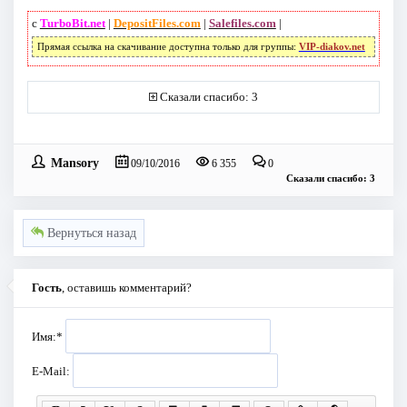
с
TurboBit.net
|
DepositFiles.com
|
Salefiles.com
|
Прямая ссылка на скачивание доступна только для группы:
VIP-diakov.net
Сказали спасибо: 3
Mansory
09/10/2016
6 355
0
Сказали спасибо: 3
Вернуться назад
Гость
, оставишь комментарий?
Имя:
*
E-Mail: