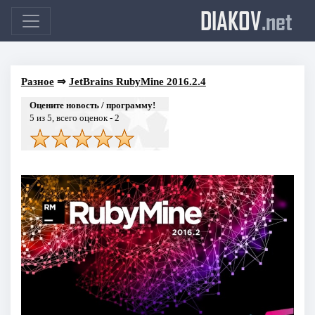
DIAKOV
.net
Разное
⇒
JetBrains RubyMine 2016.2.4
Оцените новость / программу!
5
из 5, всего оценок -
2