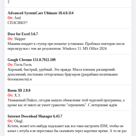
2
Advanced SystemCare Ultimate 18.4.0.114
От:
And
СПАСИБО!!
Dose for Excel 3.6.7
От:
Skipper
Машина впадает в ступор при попытке установки. Пробовал повторно после
перезагрузки с тем же результатом. Windows 11. MS Offiсe 2024.
Google Chrome 151.0.7922.109
От:
Гость Гость
Хороший, быстрый, удобный. Это правда. Масса плюшек расширений-
дополнений, постоянно отторгаемых браузером (разрабами политиками
безопасности) и
Boom 3D 2.0.0
От:
Х.З.
Уважаемый Diakov, сегодня вышло обновление этой чудесной программы, а
кроме вас её никто не умеет грамотно "отрепачить". С нетерпение ждём
Internet Download Manager 6.43.7
От:
OlegL
Кстати, может кто-нибудь подскажет как все-таки настроить IDM, чтобы он
качал с ютуба и не переставал бы скачивать через короткое время. А то не раз