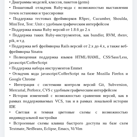
• Диаграммы моделей, классов, пакетов (gems)
• Пошаговый отладчик Ruby-кода с возможностью выставления
точек остановки и трассировки
• Поддержка тестовых фреймворков RSpec, Cucumber, Shoulda,
MiniTest, Test::Unit с удобным графическим интерфейсом
• Поддержка языка Ruby версий от 1.8.6 до 2.x
• Поддержка таких Ruby-инструментов, как bundler, RVM, rbenv,
pik, и т.д.
• Поддержка веб фреймворка Rails версий от 2.x до 4.x, а также веб-
фреймворка Sinatra
• Полноценная поддержка языков HTML/HAML, CSS/Sass/Less,
javascript/CoffeeScript
• Поддержка набора инструментов Emmet
• Отладчик кода javascript/CoffeeScript на базе Mozilla Firefox и
Google Chrome
• Интеграция с системами контроля версий Git, Subversion,
Mercurial, Perforce, CVS с удобным графическим интерфейсом
• История изменений с возможностью сравнения версий, как в
рамках поддерживаемых VCS, так и в рамках локальной истории
IDE
• Светлая и темная цветовые схемы с возможностью
индивидуальной настройки
• Встроенные схемы клавиш быстрого доступа на базе схем
Textmate, NetBeans, Eclipse, Emacs, Vi/Vim