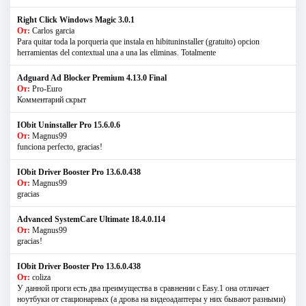
Right Click Windows Magic 3.0.1
От:
Carlos garcia
Para quitar toda la porqueria que instala en hibituninstaller (gratuito) opcion
herramientas del contextual una a una las eliminas. Totalmente
Adguard Ad Blocker Premium 4.13.0 Final
От:
Pro-Euro
Комментарий скрыт
IObit Uninstaller Pro 15.6.0.6
От:
Magnus99
funciona perfecto, gracias!
IObit Driver Booster Pro 13.6.0.438
От:
Magnus99
gracias
Advanced SystemCare Ultimate 18.4.0.114
От:
Magnus99
gracias!
IObit Driver Booster Pro 13.6.0.438
От:
coliza
У данной проги есть два преимущества в сравнении с Easy.1 она отличает
ноутбуки от стационарных (а дрова на видеоадаптеры у них бывают разными)