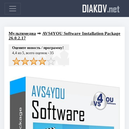
DIAKOV
.net
Мультимедиа
⇒
AVS4YOU Software Installation Package
26.0.2.17
Оцените новость / программу!
4,4
из 5, всего оценок -
35