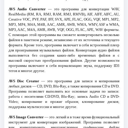
AVS Audio Converter
— это программа для конвертации WAV,
RealMedia (RM, RA, RMJ, RAM, RMJ, RMVB), AIF, AIFF, AIFC, AU,
Creative VOC, PVF, PAF, IFF, SVX, APE, FLAC, OGG, VQF, MP1, MP2,
MP3, MP4, M4A, M4B, AAC, AMR, AWB, WMA, WMV, ASF в WMA,
MP3, AAC, M4A, AMR, AWB, VQF, OGG, FLAC, APE, WAV форматы.
С помощью этой программы вы сможете конвертировать несколько
файлов в пакетном режиме, независимо от их источника и текущего
формата. Кроме того, программа включает в себя встроенный плеер
для проигрывания музыкальных файлов. Конвертация аудио файлов
выполняется без создания каких-либо временных файлов и с
высокой скоростью преобразования файлов. Другие возможности
программы включают в себя нормализацию звука, поддержку ID3
тегов и многое другое.
AVS Disc Creator
— это программа для записи и копирования
любых дисков — CD, DVD, Blu-Ray, а также копирования CD и DVD.
Программа позволяет выполнять все основные задачи по записи:
работа с носителями CD/DVD, Blu-Ray; запись Audio CD и DVD-
Video; копирование и прожиг образов; клонирование дисков;
поддержка мультисессии и многое другое.
AVS Image Converter
— это легкий и в тоже время функциональный
инструмент для конвертации изображений. Программа позволяет
вам конвертировать многочисленные графические файлы