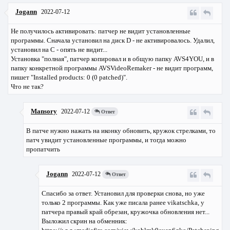
Jogann
2022-07-12
Не получилось активировать: патчер не видит установленные
программы. Сначала установил на диск D - не активировалось. Удалил,
установил на С - опять не видит...
Установка "полная", патчер копировал и в общую папку AVS4YOU, и в
папку конкретной программы AVSVideoRemaker - не видит программ,
пишет "Installed products: 0 (0 patched)".
Что не так?
Mansory
2022-07-12
Ответ
В патче нужно нажать на иконку обновить, кружок стрелками, то
патч увидит установленные программы, и тогда можно
пропатчить
Jogann
2022-07-12
Ответ
Спасибо за ответ. Установил для проверки снова, но уже
только 2 программы. Как уже писала ранее vikatschka, у
патчера правый край обрезан, кружочка обновления нет...
Выложил скрин на обменник: