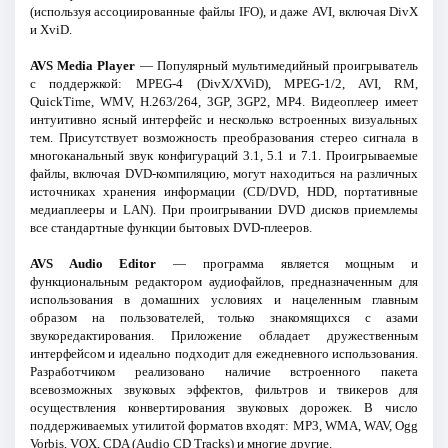
(используя ассоциированные файлы IFO), и даже AVI, включая DivX
и XviD.
AVS Media Player
— Популярный мультимедийный проигрыватель
с поддержкой: MPEG-4 (DivX/XViD), MPEG-1/2, AVI, RM,
QuickTime, WMV, H.263/264, 3GP, 3GP2, MP4. Видеоплеер имеет
интуитивно ясный интерфейс и несколько встроенных визуальных
тем. Присутствует возможность преобразования стерео сигнала в
многоканальный звук конфигураций 3.1, 5.1 и 7.1. Проигрываемые
файлы, включая DVD-компиляцию, могут находиться на различных
источниках хранения информации (CD/DVD, HDD, портативные
медиаплееры и LAN). При проигрывании DVD дисков приемлемы
все стандартные функции бытовых DVD-плееров.
AVS Audio Editor
— программа является мощным и
функциональным редактором аудиофайлов, предназначенным для
использования в домашних условиях и нацеленным главным
образом на пользователей, только знакомящихся с азами
звукоредактирования. Приложение обладает дружественным
интерфейсом и идеально подходит для ежедневного использования.
Разработчиком реализовано наличие встроенного пакета
всевозможных звуковых эффектов, фильтров и твикеров для
осуществления конвертирования звуковых дорожек. В число
поддерживаемых утилитой форматов входят: MP3, WMA, WAV, Ogg
Vorbis, VOX, CDA (Audio CD Tracks) и многие другие.