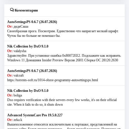
Комментарии
AutoSettingsPS 0.6.7 (26.07.2026)
От:
дядяСаша
Своеобразная прога. Посмотрим. Единственно что напрягает мелкий шрифт.
Чуток бы по больше не помешал бы.
Nik Collection by DxO 9.1.0
От:
valalysha
Здравствуйте. При установке ошибка 0х80072EE2. Подскажите как исправить.
Windows 11 Домашняя Insider Preview Версия 26H1 Сборка ОС 28120.2630
AutoSettingsPS 0.6.7 (26.07.2026)
От:
valcraft
https://torrents-soft.ru/1014-obzor-programmy-autosettingsps.html
Nik Collection by DxO 9.1.0
От:
boliga
Dxo requires verification with their servers every few weeks, it's on their official
site. When it fails to do so, it shuts down
Advanced SystemCare Pro 19.5.0.227
От:
zeka.k
Вышеизложенное относится исключительно к порташке, представленной на
данном сайте. Будут другие порташки — будет другой разговор. Порташку от