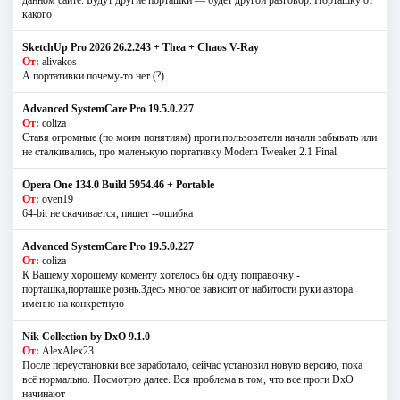
какого
SketchUp Pro 2026 26.2.243 + Thea + Chaos V-Ray
От:
alivakos
А портативки почему-то нет (?).
Advanced SystemCare Pro 19.5.0.227
От:
coliza
Ставя огромные (по моим понятиям) проги,пользователи начали забывать или
не сталкивались, про маленькую портативку Modern Tweaker 2.1 Final
Opera One 134.0 Build 5954.46 + Portable
От:
oven19
64-bit не скачивается, пишет --ошибка
Advanced SystemCare Pro 19.5.0.227
От:
coliza
К Вашему хорошему коменту хотелось бы одну поправочку -
порташка,порташке рознь.Здесь многое зависит от набитости руки автора
именно на конкретную
Nik Collection by DxO 9.1.0
От:
AlexAlex23
После переустановки всё заработало, сейчас установил новую версию, пока
всё нормально. Посмотрю далее. Вся проблема в том, что все проги DxO
начинают