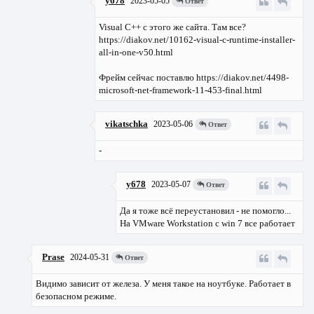
y678
2023-05-05
Ответ
Visual C++ с этого же сайта. Там все?
https://diakov.net/10162-visual-c-runtime-installer-
all-in-one-v50.html
Фрейм сейчас поставлю https://diakov.net/4498-
microsoft-net-framework-11-453-final.html
vikatschka
2023-05-06
Ответ
-
y678
2023-05-07
Ответ
Да я тоже всё переустановил - не помогло...
На VMware Workstation с win 7 все работает
Prase
2024-05-31
Ответ
Видимо зависит от железа. У меня такое на ноутбуке. Работает в
безопасном режиме.