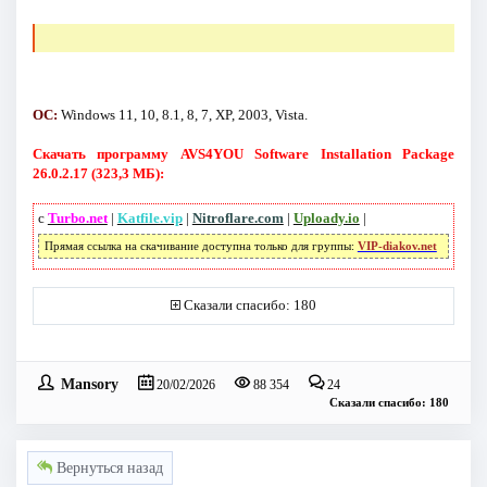
ОС:
Windows 11, 10, 8.1, 8, 7, XP, 2003, Vista.
Скачать программу AVS4YOU Software Installation Package
26.0.2.17 (323,3 МБ):
с
Turbo.net
|
Katfile.vip
|
Nitroflare.com
|
Uploady.io
|
Прямая ссылка на скачивание доступна только для группы:
VIP-diakov.net
Сказали спасибо: 180
Mansory
20/02/2026
88 354
24
Сказали спасибо: 180
Вернуться назад