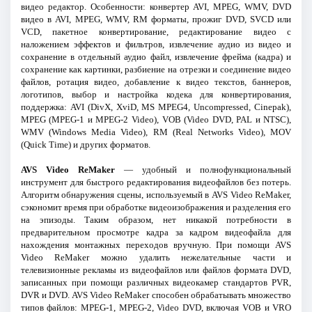
видео редактор. Особенности: конвертер AVI, MPEG, WMV, DVD
видео в AVI, MPEG, WMV, RM форматы, прожиг DVD, SVCD или
VCD, пакетное конвертирование, редактирование видео с
наложением эффектов и фильтров, извлечение аудио из видео и
сохранение в отдельный аудио файл, извлечение фрейма (кадра) и
сохранение как картинки, разбиение на отрезки и соединение видео
файлов, ротация видео, добавление к видео текстов, баннеров,
логотипов, выбор и настройка кодека для конвертирования,
поддержка: AVI (DivX, XviD, MS MPEG4, Uncompressed, Cinepak),
MPEG (MPEG-1 и MPEG-2 Video), VOB (Video DVD, PAL и NTSC),
WMV (Windows Media Video), RM (Real Networks Video), MOV
(Quick Time) и других форматов.
AVS Video ReMaker
— удобный и полнофункциональный
инструмент для быстрого редактирования видеофайлов без потерь.
Алгоритм обнаружения сцены, используемый в AVS Video ReMaker,
сэкономит время при обработке видеоизображения и разделения его
на эпизоды. Таким образом, нет никакой потребности в
предварительном просмотре кадра за кадром видеофайла для
нахождения монтажных переходов вручную. При помощи AVS
Video ReMaker можно удалить нежелательные части и
телевизионные рекламы из видеофайлов или файлов формата DVD,
записанных при помощи различных видеокамер стандартов PVR,
DVR и DVD. AVS Video ReMaker способен обрабатывать множество
типов файлов: MPEG-1, MPEG-2, Video DVD, включая VOB и VRO