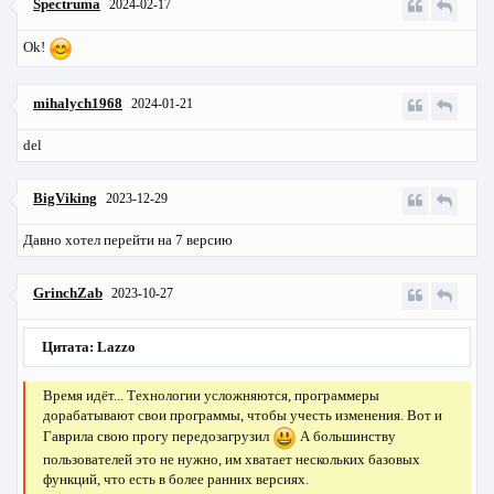
Spectruma
2024-02-17
Ok!
mihalych1968
2024-01-21
del
BigViking
2023-12-29
Давно хотел перейти на 7 версию
GrinchZab
2023-10-27
Цитата: Lazzo
Время идёт... Технологии усложняются, программеры
дорабатывают свои программы, чтобы учесть изменения. Вот и
Гаврила свою прогу передозагрузил
А большинству
пользователей это не нужно, им хватает нескольких базовых
функций, что есть в более ранних версиях.