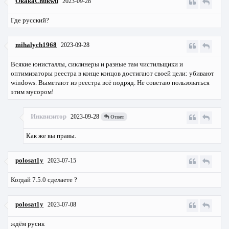
OkakaChukwu
2023-09-28
Где русский?
mihalych1968
2023-09-28
Всякие юнисталлы, сиклинеры и разные там чистильщики и
оптимизаторы реестра в конце концов достигают своей цели: убивают
windows. Выметают из реестра всё подряд. Не советаю пользоваться
этим мусором!
Инквизитор
2023-09-28
Ответ
Как же вы правы.
polosat1y
2023-07-15
Когдай 7.5.0 сделаете ?
polosat1y
2023-07-08
ждём русик