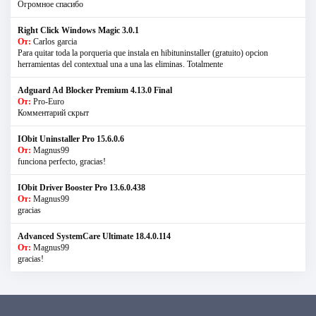
Огромное спасибо
Right Click Windows Magic 3.0.1
От:
Carlos garcia
Para quitar toda la porqueria que instala en hibituninstaller (gratuito) opcion
herramientas del contextual una a una las eliminas. Totalmente
Adguard Ad Blocker Premium 4.13.0 Final
От:
Pro-Euro
Комментарий скрыт
IObit Uninstaller Pro 15.6.0.6
От:
Magnus99
funciona perfecto, gracias!
IObit Driver Booster Pro 13.6.0.438
От:
Magnus99
gracias
Advanced SystemCare Ultimate 18.4.0.114
От:
Magnus99
gracias!