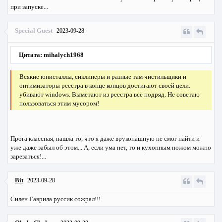
при запуске...
Special Guest
2023-09-28
Цитата: mihalych1968
Всякие юнисталлы, сиклинеры и разные там чистильщики и
оптимизаторы реестра в конце концов достигают своей цели:
убивают windows. Выметают из реестра всё подряд. Не советаю
пользоваться этим мусором!
Прога классная, нашла то, что я даже врукопашную не смог найти и
уже даже забыл об этом... А, если ума нет, то и кухонным ножом можно
зарезаться!...
Bit
2023-09-28
Силен Гаврила руссик сожрал!!!