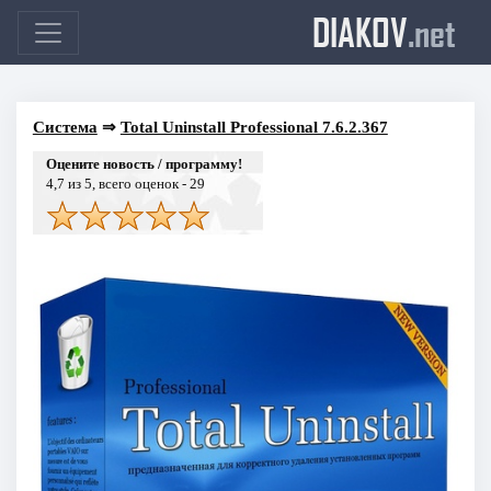
DIAKOV
.net
Система
⇒
Total Uninstall Professional 7.6.2.367
Оцените новость / программу!
4,7
из 5, всего оценок -
29