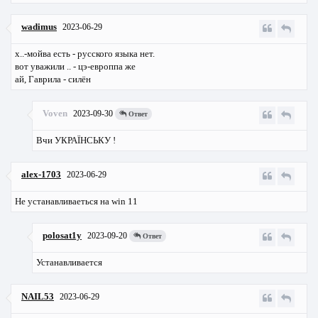
wadimus
2023-06-29
х..-мойва есть - русского языка нет.
вот уважили .. - цэ-европпа же
ай, Гаврила - силён
Voven
2023-09-30
Ответ
Вчи УКРАЇНСЬКУ !
alex-1703
2023-06-29
Не устанавливаеться на win 11
polosat1y
2023-09-20
Ответ
Устанавливается
NAIL53
2023-06-29