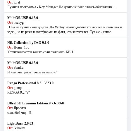
От:
iuraf
Лучшая программа - Key Manager Но давно не появлялись обновления...
MultiOS-USB 0.13.0
От:
heavyg
..Она не лучше - она другая. На Ventoy можно добавлять любые образы как и
здесь, но на разные платформы не факт, что запустятся. Тут же - явное
Nik Collection by DxO 9.1.0
От:
Home_135
Устанавливается только если включить КВН.
MultiOS-USB 0.13.0
От:
Sandra
И чем эта прога лучше за ventoy?
Renga Professional 8.2.13823.0
От:
gump
RENGA 9.2 ???
UltraISO Premium Edition 9.7.6.3860
От:
Ярослав
спасибо! мяу !!!
LightBurn 2.0.03
От:
Nikolay