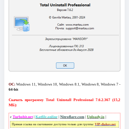
ОС:
Windows 11, Windows 10, Windows 8.1, Windows 8, Windows 7 -
64-bit
Скачать программу Total Uninstall Professional 7.6.2.367 (15,2
МБ):
с
Turbobit.net
|
Katfile.online
|
Nitroflare.com
|
Uploady.io
|
Прямая ссылка на скачивание доступна только для группы:
VIP-diakov.net