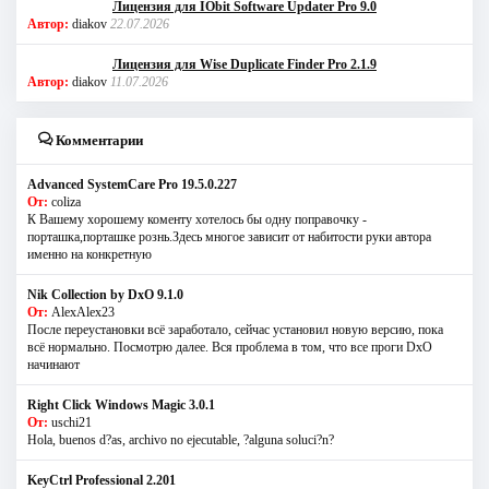
Лицензия для IObit Software Updater Pro 9.0
Автор:
diakov
22.07.2026
Лицензия для Wise Duplicate Finder Pro 2.1.9
Автор:
diakov
11.07.2026
Комментарии
Advanced SystemCare Pro 19.5.0.227
От:
coliza
К Вашему хорошему коменту хотелось бы одну поправочку -
порташка,порташке рознь.Здесь многое зависит от набитости руки автора
именно на конкретную
Nik Collection by DxO 9.1.0
От:
AlexAlex23
После переустановки всё заработало, сейчас установил новую версию, пока
всё нормально. Посмотрю далее. Вся проблема в том, что все проги DxO
начинают
Right Click Windows Magic 3.0.1
От:
uschi21
Hola, buenos d?as, archivo no ejecutable, ?alguna soluci?n?
KeyCtrl Professional 2.201