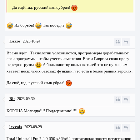
Да ещё, гад, русский язык убрал!
Их борьба!
Так победят
Lazzo
2023-10-24
Время идёт... Технологии усложняются, программеры дорабатывают
свои программы, чтобы учесть изменения. Вот и Гаврила свою прогу
передозагрузил
А большинству пользователей это не нужно, им
хватает нескольких базовых функций, что есть в более ранних версиях.
Да ещё, гад, русский язык убрал!
Bit
2023-09-30
КОРОНА Молодца!!!! Поддерживаю!!!!!
levvais
2023-09-29
Total Uninstall Pro 7.4.0.650 x86/x64 портативная просит регистрацию