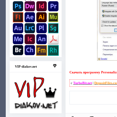
VIP-diakov.net
Скачать программу Personaliza
с
TurboBit.net
|
DepositFiles.c