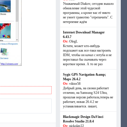
Уважаемый Diakov, сегодня вышло
обновление этой чудесной
программы, а кроме вас её никто
не умеет грамотно "отрепачить". С
нетерпение ждём
Internet Download Manager
6.43.7
От:
OlegL
Кстати, может кто-нибудь
подскажет как все-таки настроить
IDM, чтобы он качал с ютуба и не
переставал бы скачивать через
короткое время. А то не раз
Sygic GPS Navigation &amp;
Maps 26.4.2
От:
viktor58
Добрый день, на сяоми работает
отлично, на Samsung S24 Ultra,
прошлая версия работала,теперь не
работает, новая 26.4.2 не
устанавливается. пишет,
Blackmagic Design DaVinci
Resolve Studio 21.0.4
От:
nickolay22