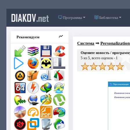
DIAKOV
.net
Программы
Библиотека
Рекомендуем
Система
⇒
Personalizatio
Оцените новость / программ
5
из 5, всего оценок -
1