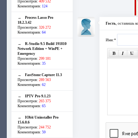
Просмотров:
409 532
Комментариев:
124
→
Process Lasso Pro
18.2.3.42
Гость
, оставишь 
Просмотров:
326 272
Комментариев:
64
Имя:
*
→
R-Studio 9.5 Build 191810
Network Edition + WinPE +
Emergency
Просмотров:
299 181
Комментариев:
35
→
FastStone Capture 11.3
Просмотров:
289 563
Комментариев:
62
→
IPTV Pro 9.1.23
Просмотров:
265 375
Комментариев:
65
→
IObit Uninstaller Pro
15.6.0.6
Просмотров:
244 752
Комментариев:
59