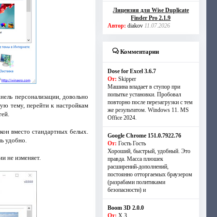
Лицензия для Wise Duplicate
Finder Pro 2.1.9
Автор:
diakov
11.07.2026
Комментарии
Dose for Excel 3.6.7
От:
Skipper
Машина впадает в ступор при
попытке установки. Пробовал
анель персонализации, довольно
повторно после перезагрузки с тем
ую тему, перейти к настройкам
же результатом. Windows 11. MS
тей.
Offiсe 2024.
кон вместо стандартных белых.
Google Chrome 151.0.7922.76
нь удобно.
От:
Гость Гость
Хороший, быстрый, удобный. Это
и не изменяет.
правда. Масса плюшек
расширений-дополнений,
постоянно отторгаемых браузером
(разрабами политиками
безопасности) и
Boom 3D 2.0.0
От:
Х.З.