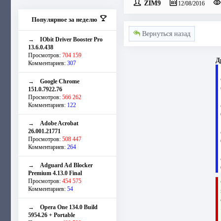
ZIM9
12/08/2016
Популярное за неделю
Вернуться назад
→
IObit Driver Booster Pro
13.6.0.438
Просмотров:
704 159
Д
Комментариев:
307
→
Google Chrome
151.0.7922.76
Просмотров:
566 262
Комментариев:
122
→
Adobe Acrobat
26.001.21771
Просмотров:
508 447
Комментариев:
264
→
Adguard Ad Blocker
Premium 4.13.0 Final
Просмотров:
454 575
Комментариев:
54
→
Opera One 134.0 Build
5954.26 + Portable