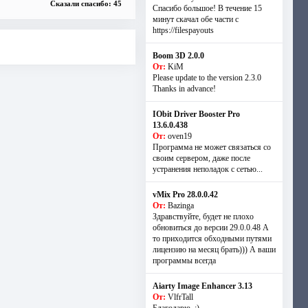
Сказали спасибо: 45
Спасибо большое! В течение 15
минут скачал обе части с
https://filespayouts
Boom 3D 2.0.0
От:
KiM
Please update to the version 2.3.0
Thanks in advance!
IObit Driver Booster Pro
13.6.0.438
От:
oven19
Программа не может связаться со
своим сервером, даже после
устранения неполадок с сетью...
vMix Pro 28.0.0.42
От:
Bazinga
Здравствуйте, будет не плохо
обновиться до версии 29.0.0.48 А
то приходится обходными путями
лицензию на месяц брать))) А ваши
программы всегда
Aiarty Image Enhancer 3.13
От:
VlfrTall