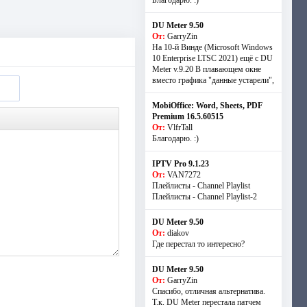
Благодарю. :)
DU Meter 9.50
От:
GarryZin
На 10-й Винде (Microsoft Windows
10 Enterprise LTSC 2021) ещё с DU
Meter v.9.20 В плавающем окне
вместо графика "данные устарели",
MobiOffice: Word, Sheets, PDF
Premium 16.5.60515
От:
VlfrTall
Благодарю. :)
IPTV Pro 9.1.23
От:
VAN7272
Плейлисты - Channel Playlist
Плейлисты - Channel Playlist-2
DU Meter 9.50
От:
diakov
Где перестал то интересно?
DU Meter 9.50
От:
GarryZin
Спасибо, отличная альтернатива.
Т.к. DU Meter перестала патчем