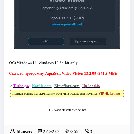
ОС:
Windows 11, Windows 10 64-bit only
Скачать программу AquaSoft Video Vision 13.2.09 (341,3 МБ):
с
Turbo.pw
|
Katfile.com
|
Nitroflare.com
|
Up-load.io
|
Прямая ссылка на скачивание доступна только для группы:
VIP-diakov.net
Сказали спасибо: 85
Mansory
25/08/2022
38 554
3