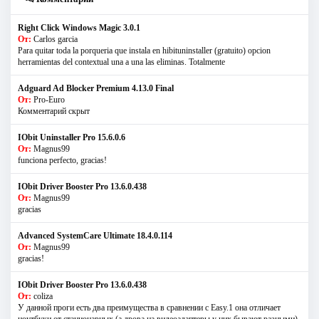
Right Click Windows Magic 3.0.1
От:
Carlos garcia
Para quitar toda la porqueria que instala en hibituninstaller (gratuito) opcion
herramientas del contextual una a una las eliminas. Totalmente
Adguard Ad Blocker Premium 4.13.0 Final
От:
Pro-Euro
Комментарий скрыт
IObit Uninstaller Pro 15.6.0.6
От:
Magnus99
funciona perfecto, gracias!
IObit Driver Booster Pro 13.6.0.438
От:
Magnus99
gracias
Advanced SystemCare Ultimate 18.4.0.114
От:
Magnus99
gracias!
IObit Driver Booster Pro 13.6.0.438
От:
coliza
У данной проги есть два преимущества в сравнении с Easy.1 она отличает
ноутбуки от стационарных (а дрова на видеоадаптеры у них бывают разными)