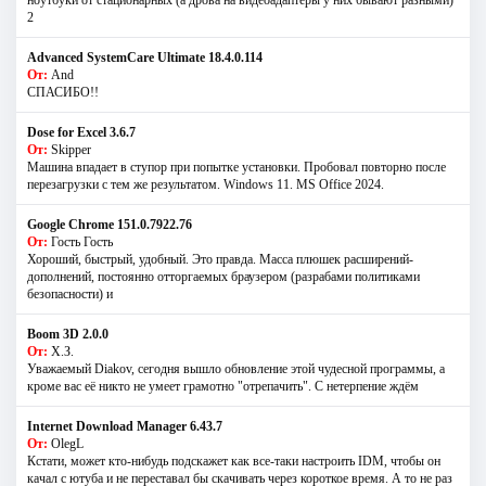
2
Advanced SystemCare Ultimate 18.4.0.114
От:
And
СПАСИБО!!
Dose for Excel 3.6.7
От:
Skipper
Машина впадает в ступор при попытке установки. Пробовал повторно после
перезагрузки с тем же результатом. Windows 11. MS Offiсe 2024.
Google Chrome 151.0.7922.76
От:
Гость Гость
Хороший, быстрый, удобный. Это правда. Масса плюшек расширений-
дополнений, постоянно отторгаемых браузером (разрабами политиками
безопасности) и
Boom 3D 2.0.0
От:
Х.З.
Уважаемый Diakov, сегодня вышло обновление этой чудесной программы, а
кроме вас её никто не умеет грамотно "отрепачить". С нетерпение ждём
Internet Download Manager 6.43.7
От:
OlegL
Кстати, может кто-нибудь подскажет как все-таки настроить IDM, чтобы он
качал с ютуба и не переставал бы скачивать через короткое время. А то не раз