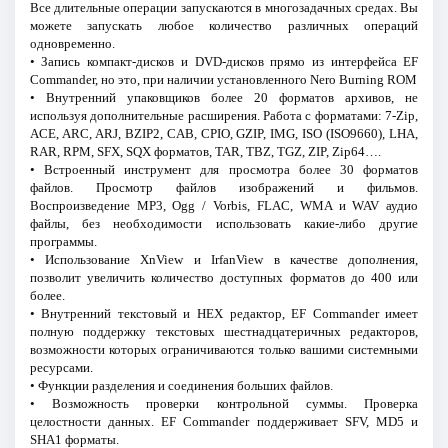
Все длительные операции запускаются в многозадачных средах. Вы
можете запускать любое количество различных операций
одновременно.
• Запись компакт-дисков и DVD-дисков прямо из интерфейса EF
Commander, но это, при наличии установленного Nero Burning ROM
• Внутренний упаковщиков более 20 форматов архивов, не
используя дополнительные расширения. Работа с форматами: 7-Zip,
ACE, ARC, ARJ, BZIP2, CAB, CPIO, GZIP, IMG, ISO (ISO9660), LHA,
RAR, RPM, SFX, SQX форматов, TAR, TBZ, TGZ, ZIP, Zip64….
• Встроенный инструмент для просмотра более 30 форматов
файлов. Просмотр файлов изображений и фильмов.
Воспроизведение MP3, Ogg / Vorbis, FLAC, WMA и WAV аудио
файлы, без необходимости использовать какие-либо другие
программы.
• Использование XnView и IrfanView в качестве дополнения,
позволит увеличить количество доступных форматов до 400 или
более.
• Внутренний текстовый и HEX редактор, EF Commander имеет
полную поддержку текстовых шестнадцатеричных редакторов,
возможности которых ограничиваются только вашими системными
ресурсами.
• Функции разделения и соединения больших файлов.
• Возможность проверки контрольной суммы. Проверка
целостности данных. EF Commander поддерживает SFV, MD5 и
SHA1 форматы.