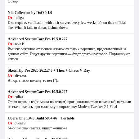
Обзор
Nik Collection by DxO 9.1.0
От:
boliga
Dxo requires verification with their servers every few weeks, it's on their official
site. When it fails to do so, it shuts down
Advanced SystemCare Pro 19.5.0.227
От:
zeka.k
Вышеизложенное относится исключительно к порташке, представленной на
данном сайте. Будут другие порташки — будет другой разговор. Порташку от
какого
SketchUp Pro 2026 26.2.243 + Thea + Chaos V-Ray
От:
alivakos
А портативки почему-то нет (?).
Advanced SystemCare Pro 19.5.0.227
От:
coliza
Ставя огромные (по моим понятиям) проги,пользователи начали забывать или
не сталкивались, про маленькую портативку Modern Tweaker 2.1 Final
Opera One 134.0 Build 5954.46 + Portable
От:
oven19
64-bit не скачивается, пишет --ошибка