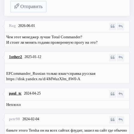
Отправить
Rag
2026-06-01
Чем этот менеджер лучше Total Commander?
И стоит ли менять годами проверенную прогу на это?
1other2
2025-01-12
EFCommander_Russian только язык+справка русская
https://disk.yandex.ru/d/4MWuzXJm_8W0-A
paul_tc
2024-04-25
Неплохо
petr98
2024-02-04
баньте этого Tersha он на всех сайтах флудит, зашел на сайт где обычно