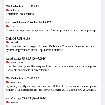
Nik Collection by DxO 9.1.0
От:
vitek_s
Установил, все отлично!!!
Advanced SystemCare Pro 19.5.0.227
От:
diakov
А какая же хорошая? С времен punshА не встречал качественных портах app
MultiOS-USB 0.13.0
От:
snip2k
Все сделал по инструкции. Не видит ISO-шек с Windows. Выполнение 1-го
пункта загрузочного меню - приводит к ошибке.
AutoSettingsPS 0.6.7 (26.07.2026)
От:
дядяСаша
Своеобразная прога. Посмотрим. Единственно что напрягает мелкий шрифт.
Чуток бы по больше не помешал бы.
Nik Collection by DxO 9.1.0
От:
valalysha
Здравствуйте. При установке ошибка 0х80072EE2. Подскажите как исправить.
Windows 11 Домашняя Insider Preview Версия 26H1 Сборка ОС 28120.2630
AutoSettingsPS 0.6.7 (26.07.2026)
От:
valcraft