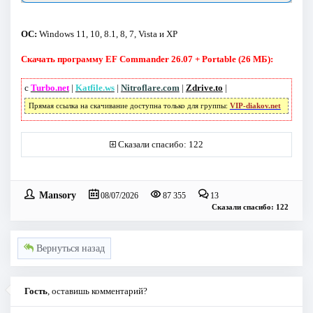
ОС:
Windows 11, 10, 8.1, 8, 7, Vista и XP
Скачать программу EF Commander 26.07 + Portable (26 МБ):
с
Turbo.net
|
Katfile.ws
|
Nitroflare.com
|
Zdrive.to
|
Прямая ссылка на скачивание доступна только для группы:
VIP-diakov.net
Сказали спасибо: 122
Mansory
08/07/2026
87 355
13
Сказали спасибо: 122
Вернуться назад
Гость
, оставишь комментарий?