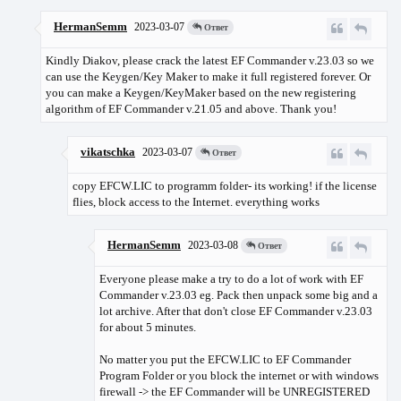
HermanSemm
2023-03-07
Ответ
Kindly Diakov, please crack the latest EF Commander v.23.03 so we
can use the Keygen/Key Maker to make it full registered forever. Or
you can make a Keygen/KeyMaker based on the new registering
algorithm of EF Commander v.21.05 and above. Thank you!
vikatschka
2023-03-07
Ответ
copy EFCW.LIC to programm folder- its working! if the license
flies, block access to the Internet. everything works
HermanSemm
2023-03-08
Ответ
Everyone please make a try to do a lot of work with EF
Commander v.23.03 eg. Pack then unpack some big and a
lot archive. After that don't close EF Commander v.23.03
for about 5 minutes.
No matter you put the EFCW.LIC to EF Commander
Program Folder or you block the internet or with windows
firewall -> the EF Commander will be UNREGISTERED