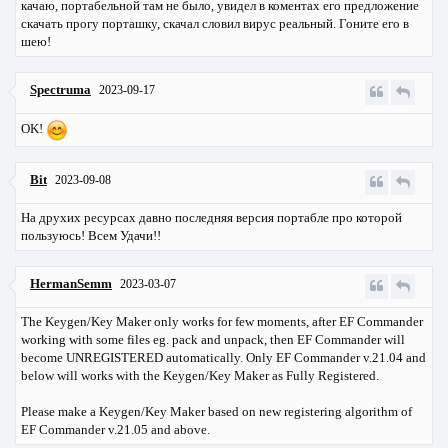
качаю, портабельной там не было, увидел в коментах его предложение
скачать прогу порташку, скачал словил вирус реальный. Гоните его в
шею!
Spectruma
2023-09-17
OK!
Bit
2023-09-08
На друхих ресурсах давно последняя версия портабле про которой
пользуюсь! Всем Удачи!!
HermanSemm
2023-03-07
The Keygen/Key Maker only works for few moments, after EF Commander
working with some files eg. pack and unpack, then EF Commander will
become UNREGISTERED automatically. Only EF Commander v.21.04 and
below will works with the Keygen/Key Maker as Fully Registered.
Please make a Keygen/Key Maker based on new registering algorithm of
EF Commander v.21.05 and above.