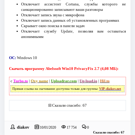
Отключает ассистент Cortana, службы которого не
санкционированно записывают ваши разговоры
Отключает запись звука с микрофона
Отключает запись данных об установленных программах
Скрывает окно поиска в панели задач
Отключает службу Update, позволяя вам оставаться
анонимнымм
ОС:
Windows 10
Скачать программу Abelssoft Win10 PrivacyFix 2.7 (4,08 МБ):
с
Turbo.to
|
Oxy name
|
Uploadrar.com
|
Up-load.io
|
Hil.to
Прямая ссылка на скачивание доступна только для группы:
VIP-diakov.net
Сказали спасибо: 67
diakov
10/01/2020
17 754
0
Сказали спасибо: 67