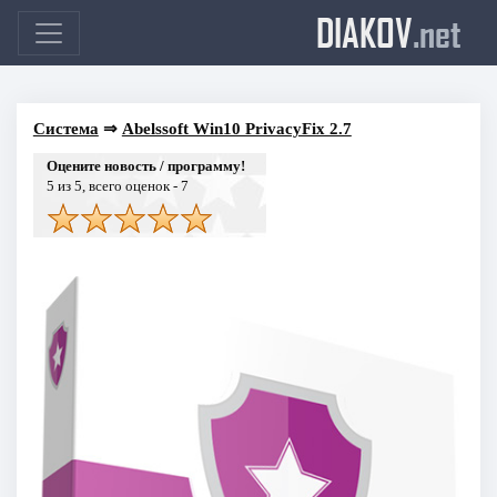
DIAKOV
.net
Система
⇒
Abelssoft Win10 PrivacyFix 2.7
Оцените новость / программу!
5
из 5, всего оценок -
7