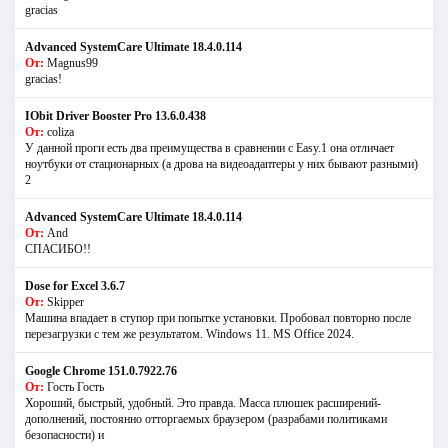
gracias
Advanced SystemCare Ultimate 18.4.0.114
От:
Magnus99
gracias!
IObit Driver Booster Pro 13.6.0.438
От:
coliza
У данной проги есть два преимущества в сравнении с Easy.1 она отличает
ноутбуки от стационарных (а дрова на видеоадаптеры у них бывают разными)
2
Advanced SystemCare Ultimate 18.4.0.114
От:
And
СПАСИБО!!
Dose for Excel 3.6.7
От:
Skipper
Машина впадает в ступор при попытке установки. Пробовал повторно после
перезагрузки с тем же результатом. Windows 11. MS Offiсe 2024.
Google Chrome 151.0.7922.76
От:
Гость Гость
Хороший, быстрый, удобный. Это правда. Масса плюшек расширений-
дополнений, постоянно отторгаемых браузером (разрабами политиками
безопасности) и