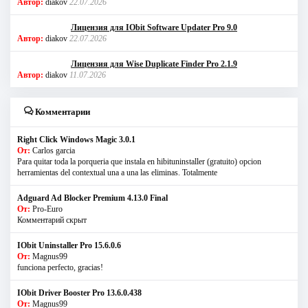
Автор:
diakov
22.07.2026
Лицензия для IObit Software Updater Pro 9.0
Автор:
diakov
22.07.2026
Лицензия для Wise Duplicate Finder Pro 2.1.9
Автор:
diakov
11.07.2026
Комментарии
Right Click Windows Magic 3.0.1
От:
Carlos garcia
Para quitar toda la porqueria que instala en hibituninstaller (gratuito) opcion
herramientas del contextual una a una las eliminas. Totalmente
Adguard Ad Blocker Premium 4.13.0 Final
От:
Pro-Euro
Комментарий скрыт
IObit Uninstaller Pro 15.6.0.6
От:
Magnus99
funciona perfecto, gracias!
IObit Driver Booster Pro 13.6.0.438
От:
Magnus99