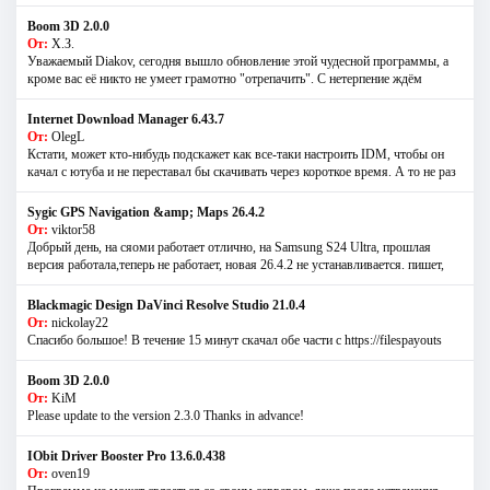
Boom 3D 2.0.0
От:
Х.З.
Уважаемый Diakov, сегодня вышло обновление этой чудесной программы, а
кроме вас её никто не умеет грамотно "отрепачить". С нетерпение ждём
Internet Download Manager 6.43.7
От:
OlegL
Кстати, может кто-нибудь подскажет как все-таки настроить IDM, чтобы он
качал с ютуба и не переставал бы скачивать через короткое время. А то не раз
Sygic GPS Navigation &amp; Maps 26.4.2
От:
viktor58
Добрый день, на сяоми работает отлично, на Samsung S24 Ultra, прошлая
версия работала,теперь не работает, новая 26.4.2 не устанавливается. пишет,
Blackmagic Design DaVinci Resolve Studio 21.0.4
От:
nickolay22
Спасибо большое! В течение 15 минут скачал обе части с https://filespayouts
Boom 3D 2.0.0
От:
KiM
Please update to the version 2.3.0 Thanks in advance!
IObit Driver Booster Pro 13.6.0.438
От:
oven19