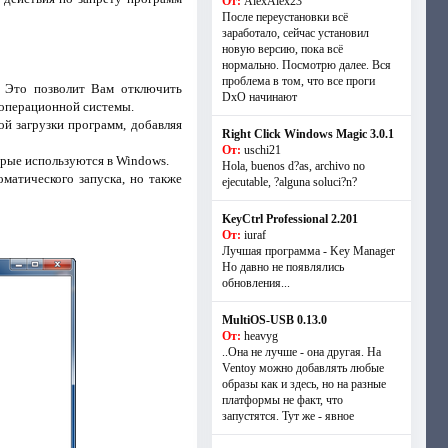
От:
AlexAlex23
После переустановки всё
заработало, сейчас установил
новую версию, пока всё
нормально. Посмотрю далее. Вся
проблема в том, что все проги
. Это позволит Вам отключить
DxO начинают
 операционной системы.
й загрузки программ, добавляя
Right Click Windows Magic 3.0.1
От:
uschi21
орые используются в Windows.
Hola, buenos d?as, archivo no
матического запуска, но также
ejecutable, ?alguna soluci?n?
KeyCtrl Professional 2.201
От:
iuraf
Лучшая программа - Key Manager
Но давно не появлялись
обновления...
MultiOS-USB 0.13.0
От:
heavyg
..Она не лучше - она другая. На
Ventoy можно добавлять любые
образы как и здесь, но на разные
платформы не факт, что
запустятся. Тут же - явное