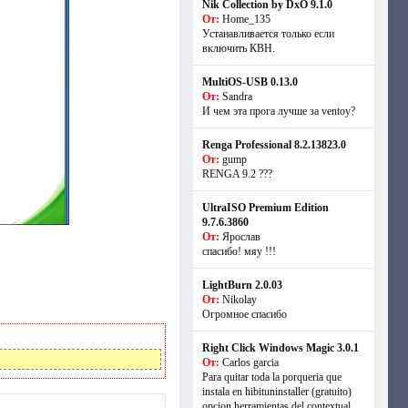
Nik Collection by DxO 9.1.0
От:
Home_135
Устанавливается только если
включить КВН.
MultiOS-USB 0.13.0
От:
Sandra
И чем эта прога лучше за ventoy?
Renga Professional 8.2.13823.0
От:
gump
RENGA 9.2 ???
UltraISO Premium Edition
9.7.6.3860
От:
Ярослав
спасибо! мяу !!!
LightBurn 2.0.03
От:
Nikolay
Огромное спасибо
Right Click Windows Magic 3.0.1
От:
Carlos garcia
Para quitar toda la porqueria que
instala en hibituninstaller (gratuito)
opcion herramientas del contextual