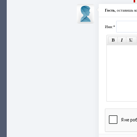
Гость
, оставишь 
Имя:
*