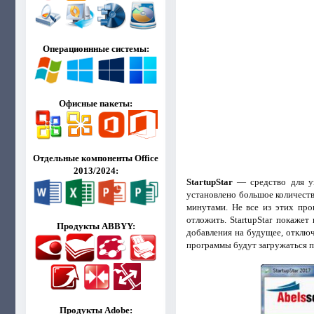
Операционнные системы:
Офисные пакеты:
Отдельные компоненты Office
2013/2024:
StartupStar
— средство для уп
установлено большое количест
минутами. Не все из этих про
отложить. StartupStar покажет
Продукты ABBYY:
добавления на будущее, отключ
программы будут загружаться п
Продукты Adobe: