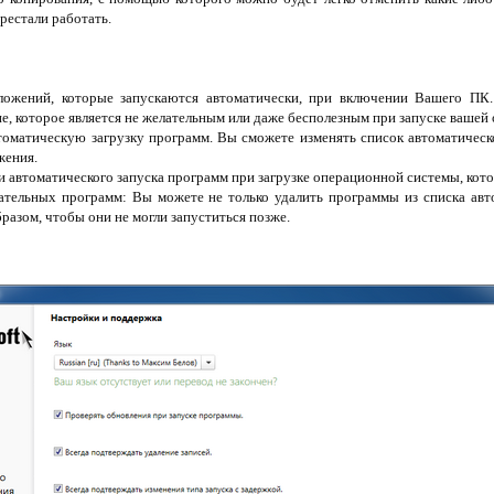
ерестали работать.
ложений, которые запускаются автоматически, при включении Вашего ПК
е, которое является не желательным или даже бесполезным при запуске вашей
томатическую загрузку программ. Вы сможете изменять список автоматическо
жения.
и автоматического запуска программ при загрузке операционной системы, кот
ательных программ: Вы можете не только удалить программы из списка авто
бразом, чтобы они не могли запуститься позже.