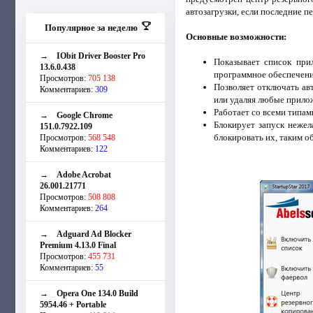
автозагрузки, если последние п
Популярное за неделю
Основные возможности:
→
IObit Driver Booster Pro
Показывает список при
13.6.0.438
программное обеспечени
Просмотров:
705 138
Позволяет отключать ав
Комментариев:
309
или удаляя любые прило
Работает со всеми типам
→
Google Chrome
Блокирует запуск нежел
151.0.7922.109
блокировать их, таким о
Просмотров:
568 548
Комментариев:
122
→
Adobe Acrobat
26.001.21771
Просмотров:
508 808
Комментариев:
264
→
Adguard Ad Blocker
Premium 4.13.0 Final
Просмотров:
455 731
Комментариев:
55
→
Opera One 134.0 Build
5954.46 + Portable