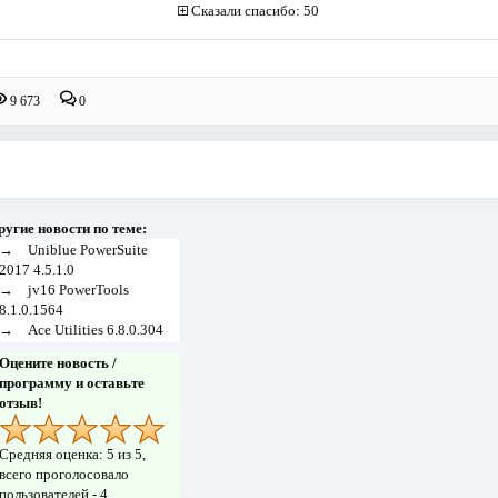
Сказали спасибо: 50
9 673
0
ругие новости по теме:
→
Uniblue PowerSuite
2017 4.5.1.0
→
jv16 PowerTools
8.1.0.1564
→
Ace Utilities 6.8.0.304
Оцените новость /
программу и оставьте
отзыв!
Средняя оценка:
5
из 5,
всего проголосовало
пользователей -
4