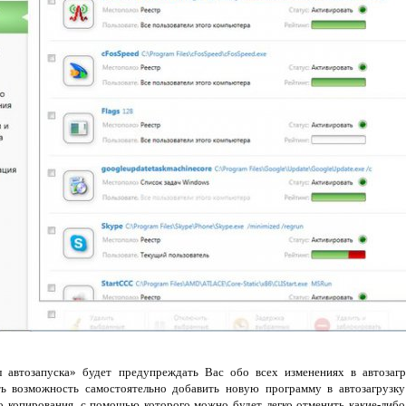
 автозапуска» будет предупреждать Вас обо всех изменениях в автозагр
ть возможность самостоятельно добавить новую программу в автозагрузку
о копирования, с помощью которого можно будет легко отменить какие-либо