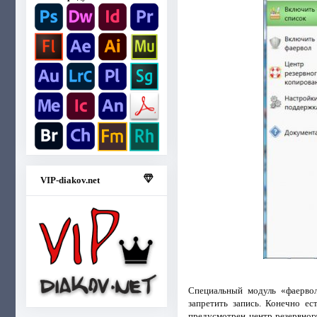
VIP-diakov.net
Специальный модуль «фаервол
запретить запись. Конечно ес
предусмотрен центр резервног