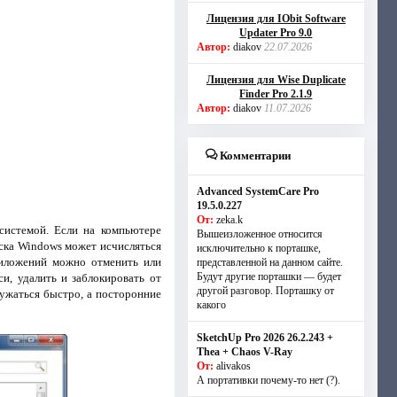
Лицензия для IObit Software
Updater Pro 9.0
Автор:
diakov
22.07.2026
Лицензия для Wise Duplicate
Finder Pro 2.1.9
Автор:
diakov
11.07.2026
Комментарии
Advanced SystemCare Pro
19.5.0.227
От:
zeka.k
системой. Если на компьютере
Вышеизложенное относится
ска Windows может исчисляться
исключительно к порташке,
риложений можно отменить или
представленной на данном сайте.
Будут другие порташки — будет
си, удалить и заблокировать от
другой разговор. Порташку от
ружаться быстро, а посторонние
какого
SketchUp Pro 2026 26.2.243 +
Thea + Chaos V-Ray
От:
alivakos
А портативки почему-то нет (?).