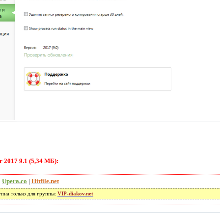
 2017 9.1 (5,34 МБ):
|
Upera.co
|
Hitfile.net
упна только для группы:
VIP-diakov.net