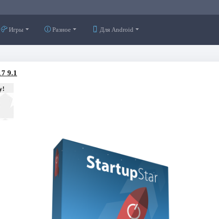
Игры
Разное
Для Android
17 9.1
у!