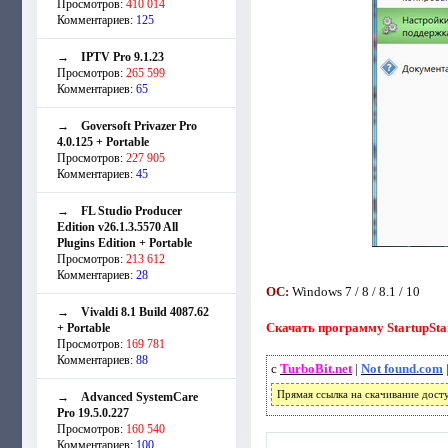
Просмотров:
410 014
Комментариев:
125
→
IPTV Pro 9.1.23
Просмотров:
265 599
Комментариев:
65
→
Goversoft Privazer Pro
4.0.125 + Portable
Просмотров:
227 905
Комментариев:
45
→
FL Studio Producer
Edition v26.1.3.5570 All
Plugins Edition + Portable
Просмотров:
213 612
Комментариев:
28
ОС:
Windows 7 / 8 / 8.1 / 10
→
Vivaldi 8.1 Build 4087.62
Скачать программу StartupStar
+ Portable
Просмотров:
169 781
Комментариев:
88
с
TurboBit.net
|
Not found.com
Прямая ссылка на скачивание дост
→
Advanced SystemCare
Pro 19.5.0.227
Просмотров:
160 540
Комментариев:
100