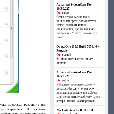
Advanced SystemCare Pro
19.5.0.227
От:
coliza
Ставя огромные (по моим
понятиям) проги,пользователи
начали забывать или не
сталкивались, про маленькую
портативку Modern Tweaker 2.1
Final
Opera One 134.0 Build 5954.46 +
Portable
От:
oven19
64-bit не скачивается, пишет --
ошибка
Advanced SystemCare Pro
19.5.0.227
От:
coliza
К Вашему хорошему коменту
хотелось бы одну поправочку -
порташка,порташке рознь.Здесь
многое зависит от набитости руки
автора именно на конкретную
узке предлагая разрешить или
 и настроить ее. В программе
Nik Collection by DxO 9.1.0
 действия по запрету программ