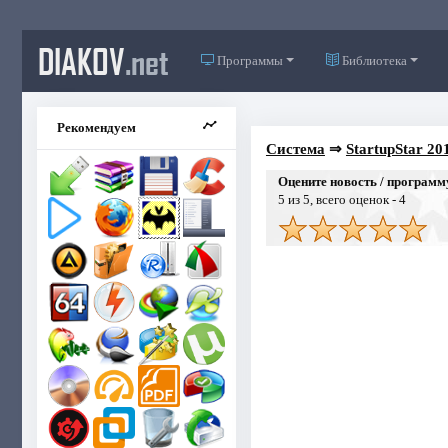
DIAKOV
.net
Программы
Библиотека
Рекомендуем
Система
⇒
StartupStar 20
Оцените новость / программ
5
из 5, всего оценок -
4