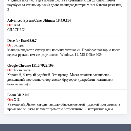
У данной проги есть два преимущества в сравнении с Easy.1 она отличает
ноутбуки от стационарных (а дрова на видеоадаптеры у них бывают разными)
2
Advanced SystemCare Ultimate 18.4.0.114
От:
And
СПАСИБО!!
Dose for Excel 3.6.7
От:
Skipper
Машина впадает в ступор при попытке установки. Пробовал повторно после
перезагрузки с тем же результатом. Windows 11. MS Offiсe 2024.
Google Chrome 151.0.7922.109
От:
Гость Гость
Хороший, быстрый, удобный. Это правда. Масса плюшек расширений-
дополнений, постоянно отторгаемых браузером (разрабами политиками
безопасности) и
Boom 3D 2.0.0
От:
Х.З.
Уважаемый Diakov, сегодня вышло обновление этой чудесной программы, а
кроме вас её никто не умеет грамотно "отрепачить". С нетерпение ждём