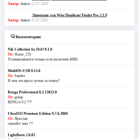
Автор:
diakov
22.07.2026
Лицензия для Wise Duplicate Finder Pro 2.1.9
Автор:
diakov
11.07.2026
Комментарии
Nik Collection by DxO 9.1.0
От:
Home_135
Устанавливается только если включить КВН.
MultiOS-USB 0.13.0
От:
Sandra
И чем эта прога лучше за ventoy?
Renga Professional 8.2.13823.0
От:
gump
RENGA 9.2 ???
UltraISO Premium Edition 9.7.6.3860
От:
Ярослав
спасибо! мяу !!!
LightBurn 2.0.03