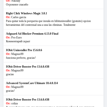
От:
Nikolay
Огромное спасибо
Right Click Windows Magic 3.0.1
От:
Carlos garcia
Para quitar toda la porqueria que instala en hibituninstaller (gratuito) opcion
herramientas del contextual una a una las eliminas. Totalmente
Adguard Ad Blocker Premium 4.13.0 Final
От:
Pro-Euro
Комментарий скрыт
IObit Uninstaller Pro 15.6.0.6
От:
Magnus99
funciona perfecto, gracias!
IObit Driver Booster Pro 13.6.0.438
От:
Magnus99
gracias
Advanced SystemCare Ultimate 18.4.0.114
От:
Magnus99
gracias!
IObit Driver Booster Pro 13.6.0.438
От:
coliza