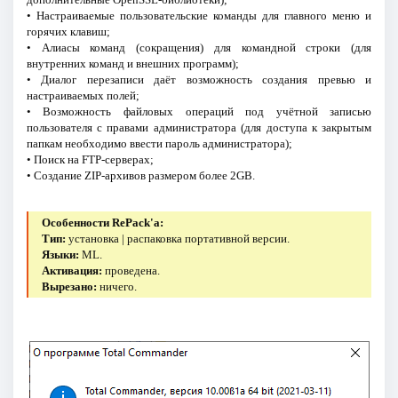
• Настраиваемые пользовательские команды для главного меню и
горячих клавиш;
• Алиасы команд (сокращения) для командной строки (для
внутренних команд и внешних программ);
• Диалог перезаписи даёт возможность создания превью и
настраиваемых полей;
• Возможность файловых операций под учётной записью
пользователя с правами администратора (для доступа к закрытым
папкам необходимо ввести пароль администратора);
• Поиск на FTP-серверах;
• Создание ZIP-архивов размером более 2GB.
Особенности RePack'a:
Тип:
установка | распаковка портативной версии.
Языки:
ML.
Активация:
проведена.
Вырезано:
ничего.