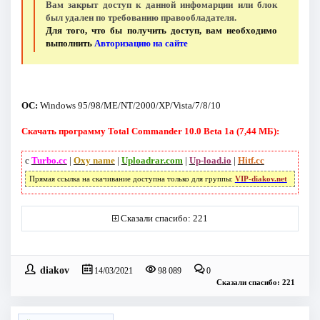
Вам закрыт доступ к данной инфомарции или блок
был удален по требованию правообладателя.
Для того, что бы получить доступ, вам необходимо
выполнить
Авторизацию на сайте
ОС:
Windows 95/98/ME/NT/2000/XP/Vista/7/8/10
Скачать программу Total Commander 10.0 Beta 1a (7,44 МБ):
с
Turbo.cc
|
Oxy name
|
Uploadrar.com
|
Up-load.io
|
Hitf.cc
Прямая ссылка на скачивание доступна только для группы:
VIP-diakov.net
Сказали спасибо: 221
diakov
14/03/2021
98 089
0
Сказали спасибо: 221