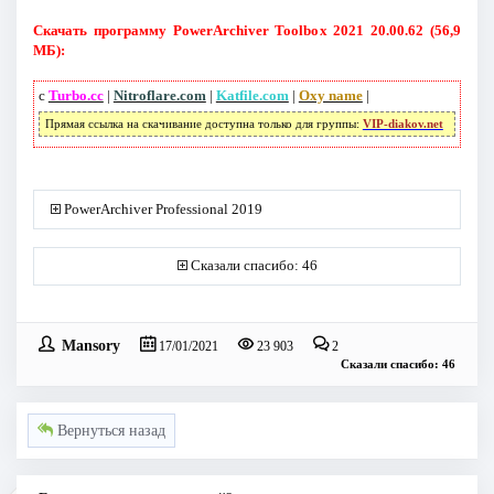
Скачать программу PowerArchiver Toolbox 2021 20.00.62 (56,9
МБ):
с
Turbo.cc
|
Nitroflare.com
|
Katfile.com
|
Oxy name
|
Прямая ссылка на скачивание доступна только для группы:
VIP-diakov.net
PowerArchiver Professional 2019
Сказали спасибо: 46
Mansory
17/01/2021
23 903
2
Сказали спасибо: 46
Вернуться назад