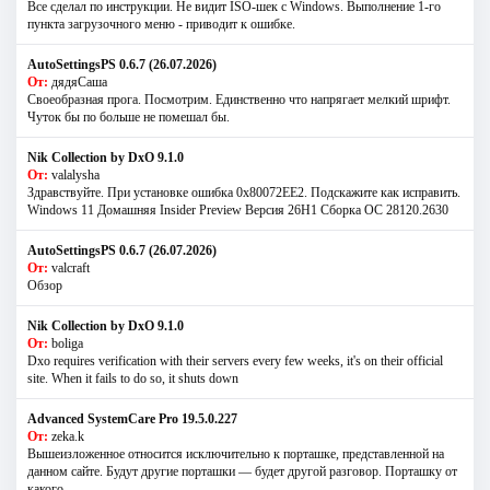
Все сделал по инструкции. Не видит ISO-шек с Windows. Выполнение 1-го
пункта загрузочного меню - приводит к ошибке.
AutoSettingsPS 0.6.7 (26.07.2026)
От:
дядяСаша
Своеобразная прога. Посмотрим. Единственно что напрягает мелкий шрифт.
Чуток бы по больше не помешал бы.
Nik Collection by DxO 9.1.0
От:
valalysha
Здравствуйте. При установке ошибка 0х80072EE2. Подскажите как исправить.
Windows 11 Домашняя Insider Preview Версия 26H1 Сборка ОС 28120.2630
AutoSettingsPS 0.6.7 (26.07.2026)
От:
valcraft
Обзор
Nik Collection by DxO 9.1.0
От:
boliga
Dxo requires verification with their servers every few weeks, it's on their official
site. When it fails to do so, it shuts down
Advanced SystemCare Pro 19.5.0.227
От:
zeka.k
Вышеизложенное относится исключительно к порташке, представленной на
данном сайте. Будут другие порташки — будет другой разговор. Порташку от
какого