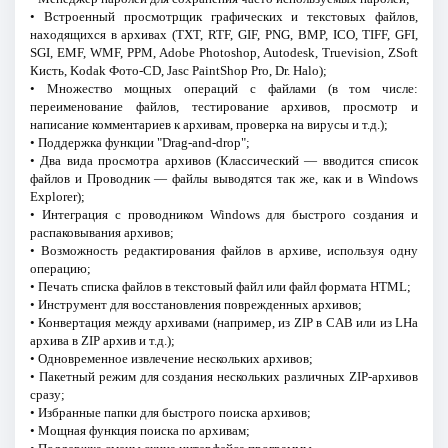
• Встроенный просмотрщик графических и текстовых файлов,
находящихся в архивах (TXT, RTF, GIF, PNG, BMP, ICO, TIFF, GFI,
SGI, EMF, WMF, PPM, Adobe Photoshop, Autodesk, Truevision, ZSoft
Кисть, Kodak Фото-CD, Jasc PaintShop Pro, Dr. Halo);
• Множество мощных операций с файлами (в том числе:
переименование файлов, тестирование архивов, просмотр и
написание комментариев к архивам, проверка на вирусы и т.д.);
• Поддержка функции "Drag-and-drop";
• Два вида просмотра архивов (Классический — вводится список
файлов и Проводник — файлы выводятся так же, как и в Windows
Explorer);
• Интеграция с проводником Windows для быстрого создания и
распаковывания архивов;
• Возможность редактирования файлов в архиве, используя одну
операцию;
• Печать списка файлов в текстовый файл или файл формата HTML;
• Инструмент для восстановления поврежденных архивов;
• Конвертация между архивами (например, из ZIP в CAB или из LHa
архива в ZIP архив и т.д.);
• Одновременное извлечение нескольких архивов;
• Пакетный режим для создания нескольких различных ZIP-архивов
сразу;
• Избранные папки для быстрого поиска архивов;
• Мощная функция поиска по архивам;