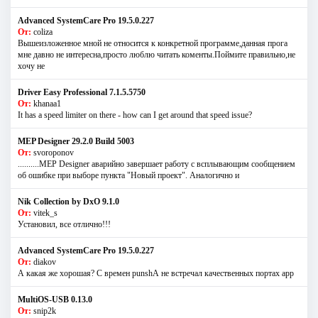
Advanced SystemCare Pro 19.5.0.227
От:
coliza
Вышеизложенное мной не относится к конкретной программе,данная прога
мне давно не интересна,просто люблю читать коменты.Поймите правильно,не
хочу не
Driver Easy Professional 7.1.5.5750
От:
khanaa1
It has a speed limiter on there - how can I get around that speed issue?
MEP Designer 29.2.0 Build 5003
От:
svoroponov
..........MEP Designer аварийно завершает работу с всплывающим сообщением
об ошибке при выборе пункта "Новый проект". Аналогично и
Nik Collection by DxO 9.1.0
От:
vitek_s
Установил, все отлично!!!
Advanced SystemCare Pro 19.5.0.227
От:
diakov
А какая же хорошая? С времен punshА не встречал качественных портах app
MultiOS-USB 0.13.0
От:
snip2k