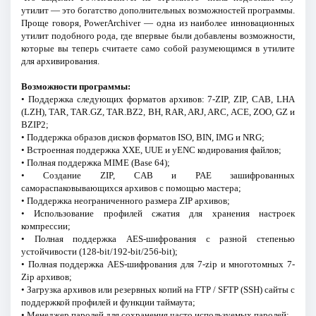
утилит — это богатство дополнительных возможностей программы.
Проще говоря, PowerArchiver — одна из наиболее инновационных
утилит подобного рода, где впервые были добавлены возможности,
которые вы теперь считаете само собой разумеющимся в утилите
для архивирования.
Возможности программы:
• Поддержка следующих форматов архивов: 7-ZIP, ZIP, CAB, LHA
(LZH), TAR, TAR.GZ, TAR.BZ2, BH, RAR, ARJ, ARC, ACE, ZOO, GZ и
BZIP2;
• Поддержка образов дисков форматов ISO, BIN, IMG и NRG;
• Встроенная поддержка XXE, UUE и yENC кодирования файлов;
• Полная поддержка MIME (Base 64);
• Создание ZIP, CAB и PAE зашифрованных
самораспаковывающихся архивов с помощью мастера;
• Поддержка неограниченного размера ZIP архивов;
• Использование профилей сжатия для хранения настроек
компрессии;
• Полная поддержка AES-шифрования с разной степенью
устойчивости (128-bit/192-bit/256-bit);
• Полная поддержка AES-шифрования для 7-zip и многотомных 7-
Zip архивов;
• Загрузка архивов или резервных копий на FTP / SFTP (SSH) сайты с
поддержкой профилей и функции таймаута;
• Менеджер паролей для сохранения часто используемых паролей;