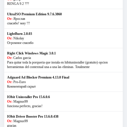
RENGA 9.2 ???
UltraISO Premium Edition 9.7.6.3860
От:
Ярослав
спасибо! мяу !!!
LightBurn 2.0.03
От:
Nikolay
Огромное спасибо
Right Click Windows Magic 3.0.1
От:
Carlos garcia
Para quitar toda la porqueria que instala en hibituninstaller (gratuito) opcion
herramientas del contextual una a una las eliminas. Totalmente
Adguard Ad Blocker Premium 4.13.0 Final
От:
Pro-Euro
Комментарий скрыт
IObit Uninstaller Pro 15.6.0.6
От:
Magnus99
funciona perfecto, gracias!
IObit Driver Booster Pro 13.6.0.438
От:
Magnus99
gracias