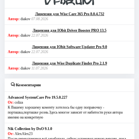
Лицензия для Wise Care 365 Pro 8.0.4.732
Автор:
diakov
07.08.2026
Лицензия для IObit Driver Booster PRO 13.5
Автор:
diakov
22.07.2026
Лицензия для IObit Software Updater Pro 9.0
Автор:
diakov
22.07.2026
Лицензия для Wise Duplicate Finder Pro 2.1.9
Автор:
diakov
11.07.2026
Комментарии
Advanced SystemCare Pro 19.5.0.227
От:
coliza
К Вашему хорошему коменту хотелось бы одну поправочку -
порташка,порташке рознь.Здесь многое зависит от набитости руки автора
именно на конкретную
Nik Collection by DxO 9.1.0
От:
AlexAlex23
После переустановки всё заработало, сейчас установил новую версию, пока