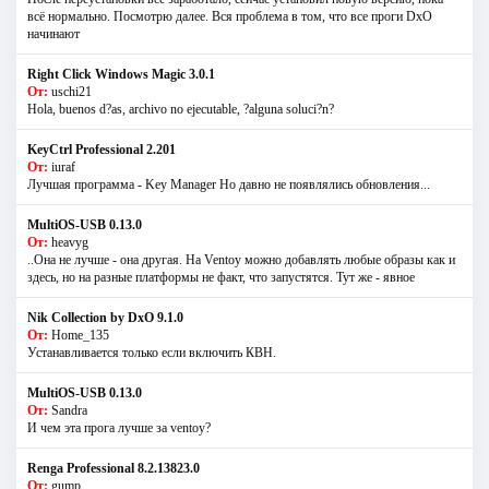
всё нормально. Посмотрю далее. Вся проблема в том, что все проги DxO
начинают
Right Click Windows Magic 3.0.1
От:
uschi21
Hola, buenos d?as, archivo no ejecutable, ?alguna soluci?n?
KeyCtrl Professional 2.201
От:
iuraf
Лучшая программа - Key Manager Но давно не появлялись обновления...
MultiOS-USB 0.13.0
От:
heavyg
..Она не лучше - она другая. На Ventoy можно добавлять любые образы как и
здесь, но на разные платформы не факт, что запустятся. Тут же - явное
Nik Collection by DxO 9.1.0
От:
Home_135
Устанавливается только если включить КВН.
MultiOS-USB 0.13.0
От:
Sandra
И чем эта прога лучше за ventoy?
Renga Professional 8.2.13823.0
От:
gump