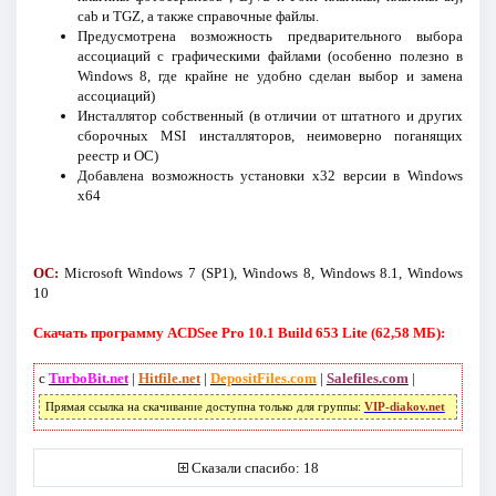
cab и TGZ, а также справочные файлы.
Предусмотрена возможность предварительного выбора
ассоциаций с графическими файлами (особенно полезно в
Windows 8, где крайне не удобно сделан выбор и замена
ассоциаций)
Инсталлятор собственный (в отличии от штатного и других
сборочных MSI инсталляторов, неимоверно поганящих
реестр и ОС)
Добавлена возможность установки x32 версии в Windows
x64
ОС:
Microsoft Windows 7 (SP1), Windows 8, Windows 8.1, Windows
10
Скачать программу ACDSee Pro 10.1 Build 653 Lite (62,58 МБ):
с
TurboBit.net
|
Hitfile.net
|
DepositFiles.com
|
Salefiles.com
|
Прямая ссылка на скачивание доступна только для группы:
VIP-diakov.net
Сказали спасибо: 18