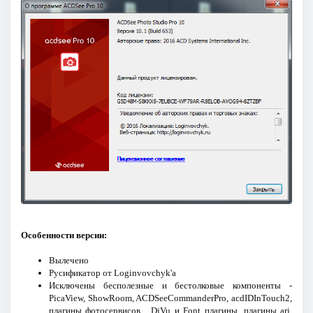
Особенности версии:
Вылечено
Русификатор от Loginvovchyk'а
Исключены бесполезные и бестолковые компоненты -
PicaView, ShowRoom, ACDSeeCommanderPro, acdIDInTouch2,
плагины фотосервисов , DjVu и Font плагины, плагины arj,