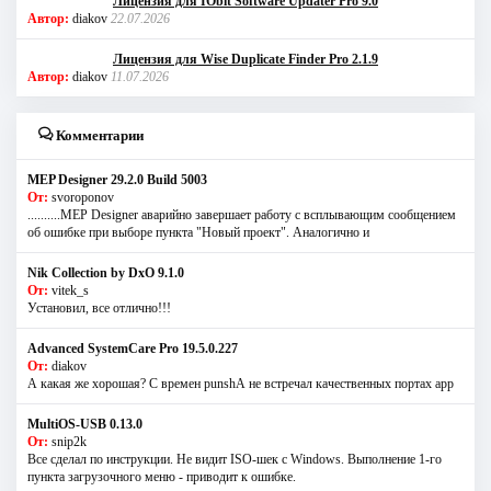
Лицензия для IObit Software Updater Pro 9.0
Автор:
diakov
22.07.2026
Лицензия для Wise Duplicate Finder Pro 2.1.9
Автор:
diakov
11.07.2026
Комментарии
MEP Designer 29.2.0 Build 5003
От:
svoroponov
..........MEP Designer аварийно завершает работу с всплывающим сообщением
об ошибке при выборе пункта "Новый проект". Аналогично и
Nik Collection by DxO 9.1.0
От:
vitek_s
Установил, все отлично!!!
Advanced SystemCare Pro 19.5.0.227
От:
diakov
А какая же хорошая? С времен punshА не встречал качественных портах app
MultiOS-USB 0.13.0
От:
snip2k
Все сделал по инструкции. Не видит ISO-шек с Windows. Выполнение 1-го
пункта загрузочного меню - приводит к ошибке.