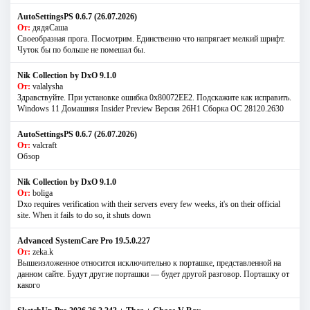
AutoSettingsPS 0.6.7 (26.07.2026)
От:
дядяСаша
Своеобразная прога. Посмотрим. Единственно что напрягает мелкий шрифт.
Чуток бы по больше не помешал бы.
Nik Collection by DxO 9.1.0
От:
valalysha
Здравствуйте. При установке ошибка 0х80072EE2. Подскажите как исправить.
Windows 11 Домашняя Insider Preview Версия 26H1 Сборка ОС 28120.2630
AutoSettingsPS 0.6.7 (26.07.2026)
От:
valcraft
Обзор
Nik Collection by DxO 9.1.0
От:
boliga
Dxo requires verification with their servers every few weeks, it's on their official
site. When it fails to do so, it shuts down
Advanced SystemCare Pro 19.5.0.227
От:
zeka.k
Вышеизложенное относится исключительно к порташке, представленной на
данном сайте. Будут другие порташки — будет другой разговор. Порташку от
какого