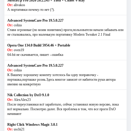
SketchUp Pro 2026 26.2.243 + Thea + Chaos V-Ray
От:
alivakos
А портативки почему-то нет (?).
Advanced SystemCare Pro 19.5.0.227
От:
coliza
Ставя огромные (по моим понятиям) проги,пользователи начали забывать или
не сталкивались, про маленькую портативку Modern Tweaker 2.1 Final
Opera One 134.0 Build 5954.46 + Portable
От:
oven19
64-bit не скачивается, пишет --ошибка
Advanced SystemCare Pro 19.5.0.227
От:
coliza
К Вашему хорошему коменту хотелось бы одну поправочку -
порташка,порташке рознь.Здесь многое зависит от набитости руки автора
именно на конкретную
Nik Collection by DxO 9.1.0
От:
AlexAlex23
После переустановки всё заработало, сейчас установил новую версию, пока
всё нормально. Посмотрю далее. Вся проблема в том, что все проги DxO
начинают
Right Click Windows Magic 3.0.1
От:
uschi21