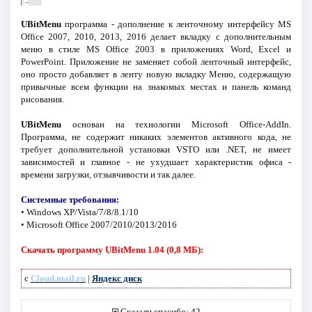
UBitMenu
программа - дополнение к ленточному интерфейсу MS
Office 2007, 2010, 2013, 2016 делает вкладку с дополнительным
меню в стиле MS Office 2003 в приложениях Word, Excel и
PowerPoint. Приложение не заменяет собой ленточный интерфейс,
оно просто добавляет в ленту новую вкладку Меню, содержащую
привычные всем функции на знакомых местах и панель команд
рисования.
UBitMenu
основан на технологии Microsoft Office-AddIn.
Программа, не содержит никаких элементов активного кода, не
требует дополнительной установки VSTO или .NET, не имеет
зависимостей и главное - не ухудшает характеристик офиса -
времени загрузки, отзывчивости и так далее.
Системные требования:
• Windows XP/Vista/7/8/8.1/10
• Microsoft Office 2007/2010/2013/2016
Скачать программу UBitMenu 1.04 (0,8 МБ):
с
Cloud.mail.ru
|
Яндекс диск
Сказали спасибо: 42