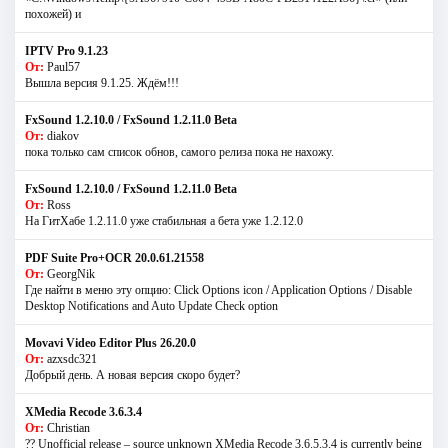
похожей) и
IPTV Pro 9.1.23
От:
Paul57
Вышла версия 9.1.25. Ждём!!!
FxSound 1.2.10.0 / FxSound 1.2.11.0 Beta
От:
diakov
пока только сам список обнов, самого релиза пока не нахожу.
FxSound 1.2.10.0 / FxSound 1.2.11.0 Beta
От:
Ross
На ГитХабе 1.2.11.0 уже стабильная а бета уже 1.2.12.0
PDF Suite Pro+OCR 20.0.61.21558
От:
GeorgNik
Где найти в меню эту опцию: Click Options icon / Application Options / Disable
Desktop Notifications and Auto Update Check option
Movavi Video Editor Plus 26.20.0
От:
azxsdc321
Добрый день. А новая версия скоро будет?
XMedia Recode 3.6.3.4
От:
Christian
?? Unofficial release – source unknown XMedia Recode 3.6.5.3.4 is currently being