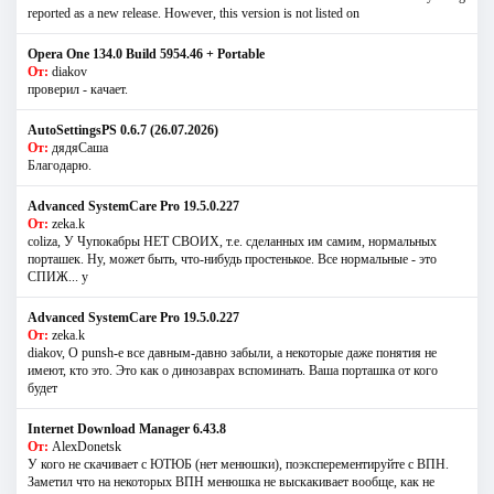
reported as a new release. However, this version is not listed on
Opera One 134.0 Build 5954.46 + Portable
От:
diakov
проверил - качает.
AutoSettingsPS 0.6.7 (26.07.2026)
От:
дядяСаша
Благодарю.
Advanced SystemCare Pro 19.5.0.227
От:
zeka.k
coliza, У Чупокабры НЕТ СВОИХ, т.е. сделанных им самим, нормальных
порташек. Ну, может быть, что-нибудь простенькое. Все нормальные - это
СПИЖ... у
Advanced SystemCare Pro 19.5.0.227
От:
zeka.k
diakov, О punsh-е все давным-давно забыли, а некоторые даже понятия не
имеют, кто это. Это как о динозаврах вспоминать. Ваша порташка от кого
будет
Internet Download Manager 6.43.8
От:
AlexDonetsk
У кого не скачивает с ЮТЮБ (нет менюшки), поэксперементируйте с ВПН.
Заметил что на некоторых ВПН менюшка не выскакивает вообще, как не