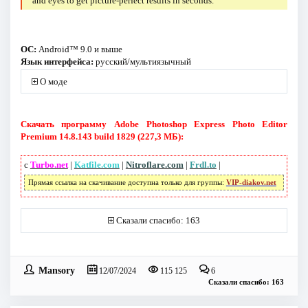
and eyes to get picture-perfect results in seconds.
ОС:
Android™ 9.0 и выше
Язык интерфейса:
русский/мультиязычный
О моде
Скачать программу Adobe Photoshop Express Photo Editor
Premium 14.8.143 build 1829 (227,3 МБ):
с
Turbo.net
|
Katfile.com
|
Nitroflare.com
|
Frdl.to
|
Прямая ссылка на скачивание доступна только для группы:
VIP-diakov.net
Сказали спасибо: 163
Mansory
12/07/2024
115 125
6
Сказали спасибо: 163