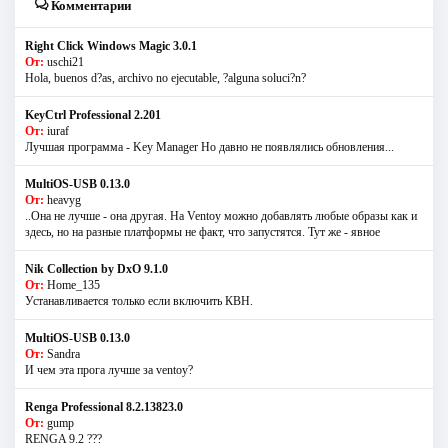
Комментарии
Right Click Windows Magic 3.0.1
От:
uschi21
Hola, buenos d?as, archivo no ejecutable, ?alguna soluci?n?
KeyCtrl Professional 2.201
От:
iuraf
Лучшая программа - Key Manager Но давно не появлялись обновления...
MultiOS-USB 0.13.0
От:
heavyg
..Она не лучше - она другая. На Ventoy можно добавлять любые образы как и
здесь, но на разные платформы не факт, что запустятся. Тут же - явное
Nik Collection by DxO 9.1.0
От:
Home_135
Устанавливается только если включить КВН.
MultiOS-USB 0.13.0
От:
Sandra
И чем эта прога лучше за ventoy?
Renga Professional 8.2.13823.0
От:
gump
RENGA 9.2 ???