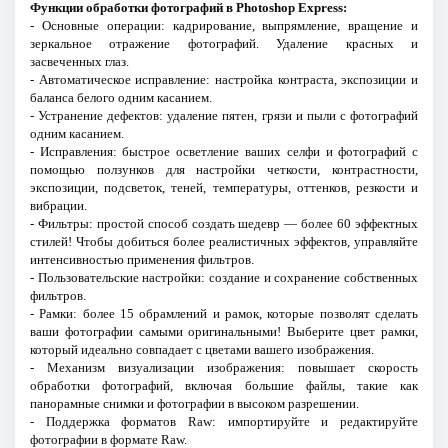
Функции обработки фотографий в Photoshop Express:
- Основные операции: кадрирование, выпрямление, вращение и
зеркальное отражение фотографий. Удаление красных и
засвеченных глаз.
- Автоматическое исправление: настройка контраста, экспозиции и
баланса белого одним касанием.
- Устранение дефектов: удаление пятен, грязи и пыли с фотографий
одним касанием.
- Исправления: быстрое осветление ваших селфи и фотографий с
помощью ползунков для настройки четкости, контрастности,
экспозиции, подсветок, теней, температуры, оттенков, резкости и
вибрации.
- Фильтры: простой способ создать шедевр — более 60 эффектных
стилей! Чтобы добиться более реалистичных эффектов, управляйте
интенсивностью применения фильтров.
- Пользовательские настройки: создание и сохранение собственных
фильтров.
- Рамки: более 15 обрамлений и рамок, которые позволят сделать
ваши фотографии самыми оригинальными! Выберите цвет рамки,
который идеально совпадает с цветами вашего изображения.
- Механизм визуализации изображения: повышает скорость
обработки фотографий, включая большие файлы, такие как
панорамные снимки и фотографии в высоком разрешении.
- Поддержка форматов Raw: импортируйте и редактируйте
фотографии в формате Raw.