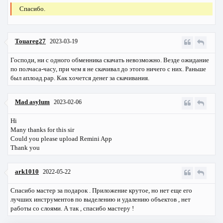
Спасибо.
Touareg27
2023-03-19
Господи, ни с одного обменника скачать невозможно. Везде ожидание
по полчаса-часу, при чем я не скачивал до этого ничего с них. Раньше
был аплоад.рар. Как хочется денег за скачивания.
Mad asylum
2023-02-06
Hi
Many thanks for this sir
Could you please upload Remini App
Thank you
ark1010
2022-05-22
Спасибо мастер за подарок . Приложение крутое, но нет еще его
лучших инструментов по выделению и удалению объектов , нет
работы со слоями. А так , спасибо мастеру !