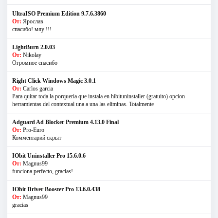
UltraISO Premium Edition 9.7.6.3860
От:
Ярослав
спасибо! мяу !!!
LightBurn 2.0.03
От:
Nikolay
Огромное спасибо
Right Click Windows Magic 3.0.1
От:
Carlos garcia
Para quitar toda la porqueria que instala en hibituninstaller (gratuito) opcion
herramientas del contextual una a una las eliminas. Totalmente
Adguard Ad Blocker Premium 4.13.0 Final
От:
Pro-Euro
Комментарий скрыт
IObit Uninstaller Pro 15.6.0.6
От:
Magnus99
funciona perfecto, gracias!
IObit Driver Booster Pro 13.6.0.438
От:
Magnus99
gracias