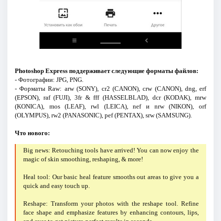
Photoshop Express поддерживает следующие форматы файлов:
- Фотографии: JPG, PNG.
- Форматы Raw: arw (SONY), cr2 (CANON), crw (CANON), dng, erf
(EPSON), raf (FUJI), 3fr & fff (HASSELBLAD), dcr (KODAK), mrw
(KONICA), mos (LEAF), rwl (LEICA), nef и nrw (NIKON), orf
(OLYMPUS), rw2 (PANASONIC), pef (PENTAX), srw (SAMSUNG).
Что нового:
Big news: Retouching tools have arrived! You can now enjoy the
magic of skin smoothing, reshaping, & more!
Heal tool: Our basic heal feature smooths out areas to give you a
quick and easy touch up.
Reshape: Transform your photos with the reshape tool. Refine
face shape and emphasize features by enhancing contours, lips,