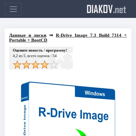
DIAKOV
.net
Данные и диски
⇒
R-Drive Image 7.3 Build 7314 +
Portable + BootCD
Оцените новость / программу!
4,2
из 5, всего оценок -
54