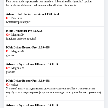
Para quitar toda la porqueria que instala en hibituninstaller (gratuito) opcion
herramientas del contextual una a una las eliminas. Totalmente
Adguard Ad Blocker Premium 4.13.0 Final
От:
Pro-Euro
Комментарий скрыт
IObit Uninstaller Pro 15.6.0.6
От:
Magnus99
funciona perfecto, gracias!
IObit Driver Booster Pro 13.6.0.438
От:
Magnus99
gracias
Advanced SystemCare Ultimate 18.4.0.114
От:
Magnus99
gracias!
IObit Driver Booster Pro 13.6.0.438
От:
coliza
У данной проги есть два преимущества в сравнении с Easy.1 она отличает
ноутбуки от стационарных (а дрова на видеоадаптеры у них бывают разными)
2
Advanced SystemCare Ultimate 18.4.0.114