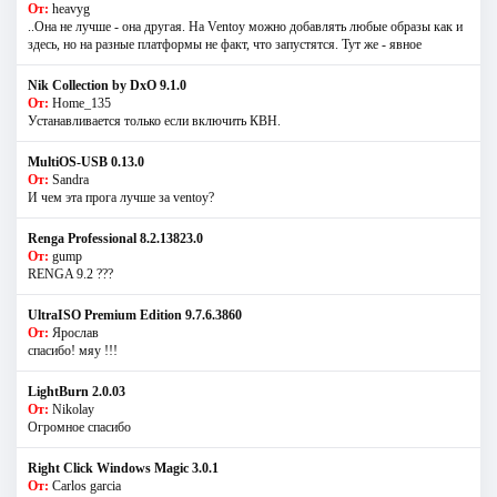
От:
heavyg
..Она не лучше - она другая. На Ventoy можно добавлять любые образы как и
здесь, но на разные платформы не факт, что запустятся. Тут же - явное
Nik Collection by DxO 9.1.0
От:
Home_135
Устанавливается только если включить КВН.
MultiOS-USB 0.13.0
От:
Sandra
И чем эта прога лучше за ventoy?
Renga Professional 8.2.13823.0
От:
gump
RENGA 9.2 ???
UltraISO Premium Edition 9.7.6.3860
От:
Ярослав
спасибо! мяу !!!
LightBurn 2.0.03
От:
Nikolay
Огромное спасибо
Right Click Windows Magic 3.0.1
От:
Carlos garcia