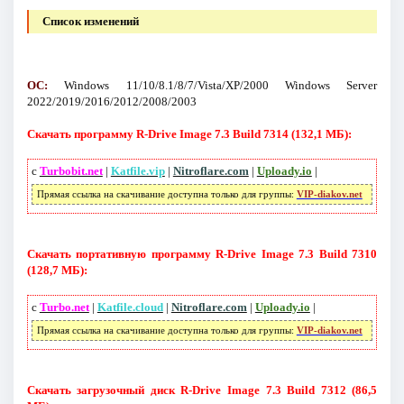
Список изменений
ОС:
Windows 11/10/8.1/8/7/Vista/XP/2000 Windows Server
2022/2019/2016/2012/2008/2003
Скачать программу R-Drive Image 7.3 Build 7314 (132,1 МБ):
с
Turbobit.net
|
Katfile.vip
|
Nitroflare.com
|
Uploady.io
|
Прямая ссылка на скачивание доступна только для группы:
VIP-diakov.net
Скачать портативную программу R-Drive Image 7.3 Build 7310
(128,7 МБ):
с
Turbo.net
|
Katfile.cloud
|
Nitroflare.com
|
Uploady.io
|
Прямая ссылка на скачивание доступна только для группы:
VIP-diakov.net
Скачать загрузочный диск R-Drive Image 7.3 Build 7312 (86,5