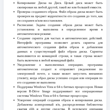
Копирование Диска на Диск. Целый диск может быть
скопирован на любой другой, такой же или большей емкости.
Проверка созданного образа. Файл образа диска может быть
проверен на предмет корректности его создания до того, как
он сохранен и/или восстановлен.
Расписание. Задача создания образа диска может быть
установлена и выполнена в определенное время в
автоматическом режиме.
Создание скрипта для частых и автоматических действий.
Интерфейс программы позволяет делать скрипты для
автоматического создания файла образа и добавления
данных в существующий файл образа диска. Скрипты
выполняются из командной строки, и такая строка может
быть включена в любой командный файл.
Уведомление о выполненных операциях. программа
автоматически создает и отправляет уведомление по
электронной почте, а также может запустить внешнюю
утилиту, когда образ диска успешно создан или операция по
его созданию не выполнена
Поддержка Windows Vista и 64-х битных процессоров. Новая
версия R-Drive Image поддерживает все операционные
системы Windows Vista и 64-х битные процессоры.
Ускорение операций создания образа и копирования диска.
Добавлены асинхронный в/в, распределенная библиотека
сжатия zlib и другие средства. В результате операции