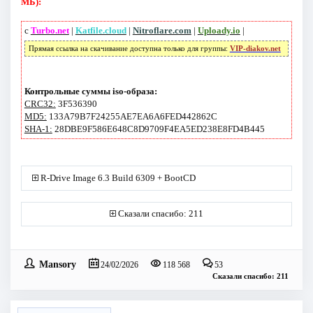
МБ):
с
Turbo.net
|
Katfile.cloud
|
Nitroflare.com
|
Uploady.io
|
Прямая ссылка на скачивание доступна только для группы:
VIP-diakov.net
Контрольные суммы iso-образа:
CRC32:
3F536390
MD5:
133A79B7F24255AE7EA6A6FED442862C
SHA-1:
28DBE9F586E648C8D9709F4EA5ED238E8FD4B445
R-Drive Image 6.3 Build 6309 + BootCD
Сказали спасибо: 211
Mansory
24/02/2026
118 568
53
Сказали спасибо: 211