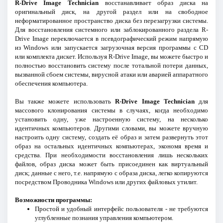
R-Drive Image Technician
восстанавливает образ диска на
оригинальный диск, на другой раздел или на свободное
неформатированное пространство диска без перезагрузки системы.
Для восстановления системного или заблокированного раздела R-
Drive Image переключается в псевдографический режим напрямую
из Windows или запускается загрузочная версия программы с CD
или комплекта дискет. Используя R-Drive Image, вы можете быстро и
полностью восстановить систему после тотальной потери данных,
вызванной сбоем системы, вирусной атаки или аварией аппаратного
обеспечения компьютера.
Вы также можете использовать
R-Drive Image Technician
для
массового клонирования системы в случаях, когда необходимо
установить одну, уже настроенную систему, на несколько
идентичных компьютеров. Другими словами, вы можете вручную
настроить одну систему, создать её образ и затем развернуть этот
образ на остальных идентичных компьютерах, экономя время и
средства. При необходимости восстановления лишь нескольких
файлов, образ диска может быть присоединен как виртуальный
диск; данные с него, т.е. напрямую с образа диска, легко копируются
посредством Проводника Windows или других файловых утилит.
Возможности программы:
Простой и удобный интерфейс пользователя - не требуются
углубленные познания управления компьютером.