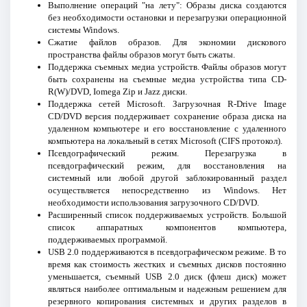
Выполнение операций "на лету": Образы диска создаются
без необходимости остановки и перезагрузки операционной
системы Windows.
Сжатие файлов образов. Для экономии дискового
пространства файлы образов могут быть сжаты.
Поддержка съемных медиа устройств. Файлы образов могут
быть сохранены на съемные медиа устройства типа CD-
R(W)/DVD, Iomega Zip и Jazz диски.
Поддержка сетей Microsoft. Загрузочная R-Drive Image
CD/DVD версия поддерживает сохранение образа диска на
удаленном компьютере и его восстановление с удаленного
компьютера на локальный в сетях Microsoft (CIFS протокол).
Псевдографический режим. Перезагрузка в
псевдографический режим, для восстановления на
системный или любой другой заблокированный раздел
осуществляется непосредственно из Windows. Нет
необходимости использования загрузочного CD/DVD.
Расширенный список поддерживаемых устройств. Большой
список аппаратных компонентов компьютера,
поддерживаемых программой.
USB 2.0 поддерживаются в псевдографическом режиме. В то
время как стоимость жестких и съемных дисков постоянно
уменьшается, съемный USB 2.0 диск (флеш диск) может
являться наиболее оптимальным и надежным решением для
резервного копирования системных и других разделов в