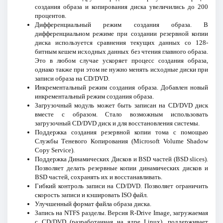
создания образа и копирования диска увеличились до 200
процентов.
Дифференциальный режим создания образа. В
дифференциальном режиме при создании резервной копии
диска используется сравнения текущих данных со 128-
битным кешем исходных данных без чтения главного образа.
Это в любом случае ускоряет процесс создания образа,
однако также при этом не нужно менять исходные диски при
записи образа на CD/DVD.
Инкрементальный режим создания образа. Добавлен новый
инкрементальный режим создания образа.
Загрузочный модуль может быть записан на CD/DVD диск
вместе с образом. Стало возможным использовать
загрузочный CD/DVD диск и для восстановления системы.
Поддержка создания резервной копии тома с помощью
Службы Теневого Копирования (Microsoft Volume Shadow
Copy Service).
Поддержка Динамических Дисков и BSD частей (BSD slices).
Позволяет делать резервные копии динамических дисков и
BSD частей, сохранять их и восстанавливать.
Гибкий контроль записи на CD/DVD. Позволяет ограничить
скорость записи и кэшировать ISO файл.
Улучшенный формат файла образа диска.
Запись на NTFS разделы. Версия R-Drive Image, загружаемая
с CD/DVD (разработанная на ядре Linux), поддерживает