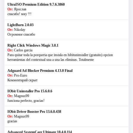
UltraISO Premium Edition 9.7.6.3860
От:
Ярослав
спасибо! мяу !!!
LightBurn 2.0.03
От:
Nikolay
Огромное спасибо
Right Click Windows Magic 3.0.1
От:
Carlos garcia
Para quitar toda la porqueria que instala en hibituninstaller (gratuito) opcion
herramientas del contextual una a una las eliminas. Totalmente
Adguard Ad Blocker Premium 4.13.0 Final
От:
Pro-Euro
Комментарий скрыт
IObit Uninstaller Pro 15.6.0.6
От:
Magnus99
funciona perfecto, gracias!
IObit Driver Booster Pro 13.6.0.438
От:
Magnus99
gracias
Advanced SystemCare Ultimate 18.4.0.114