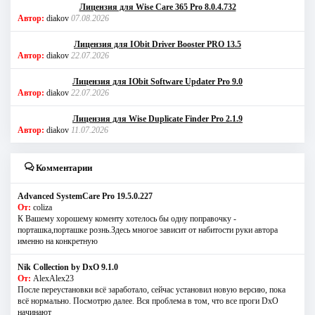
Лицензия для Wise Care 365 Pro 8.0.4.732
Автор:
diakov
07.08.2026
Лицензия для IObit Driver Booster PRO 13.5
Автор:
diakov
22.07.2026
Лицензия для IObit Software Updater Pro 9.0
Автор:
diakov
22.07.2026
Лицензия для Wise Duplicate Finder Pro 2.1.9
Автор:
diakov
11.07.2026
Комментарии
Advanced SystemCare Pro 19.5.0.227
От:
coliza
К Вашему хорошему коменту хотелось бы одну поправочку -
порташка,порташке рознь.Здесь многое зависит от набитости руки автора
именно на конкретную
Nik Collection by DxO 9.1.0
От:
AlexAlex23
После переустановки всё заработало, сейчас установил новую версию, пока
всё нормально. Посмотрю далее. Вся проблема в том, что все проги DxO
начинают