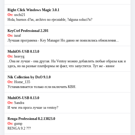
Right Click Windows Magic 3.0.1
От:
uschi21
Hola, buenos d?as, archivo no ejecutable, ?alguna soluci?n?
KeyCtrl Professional 2.201
От:
iuraf
Лучшая программа - Key Manager Но давно не появлялись обновления...
MultiOS-USB 0.13.0
От:
heavyg
..Она не лучше - она другая. На Ventoy можно добавлять любые образы как и
здесь, но на разные платформы не факт, что запустятся. Тут же - явное
Nik Collection by DxO 9.1.0
От:
Home_135
Устанавливается только если включить КВН.
MultiOS-USB 0.13.0
От:
Sandra
И чем эта прога лучше за ventoy?
Renga Professional 8.2.13823.0
От:
gump
RENGA 9.2 ???