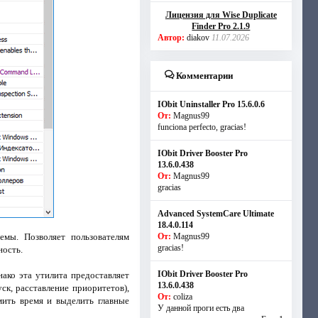
Лицензия для Wise Duplicate
Finder Pro 2.1.9
Автор:
diakov
11.07.2026
Комментарии
IObit Uninstaller Pro 15.6.0.6
От:
Magnus99
funciona perfecto, gracias!
IObit Driver Booster Pro
13.6.0.438
От:
Magnus99
gracias
Advanced SystemCare Ultimate
18.4.0.114
мы. Позволяет пользователям
От:
Magnus99
gracias!
ность.
IObit Driver Booster Pro
ако эта утилита предоставляет
13.6.0.438
к, расставление приоритетов),
От:
coliza
ить время и выделить главные
У данной проги есть два