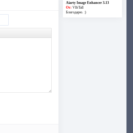
Aiarty Image Enhancer 3.13
От:
VlfrTall
Благодарю. :)