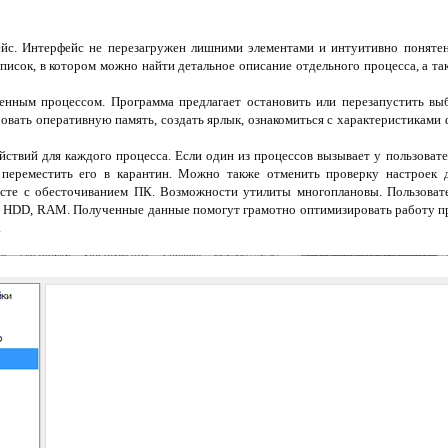
йс. Интерфейс не перезагружен лишними элементами и интуитивно понятен
писок, в котором можно найти детальное описание отдельного процесса, а 
нным процессом. Программа предлагает остановить или перезапустить выб
овать оперативную память, создать ярлык, ознакомиться с характеристиками
йствий для каждого процесса. Если один из процессов вызывает у пользоват
 переместить его в карантин. Можно также отменить проверку настроек
есте с обесточиванием ПК. Возможности утилиты многоплановы. Пользоват
, HDD, RAM. Полученные данные помогут грамотно оптимизировать работу п
.