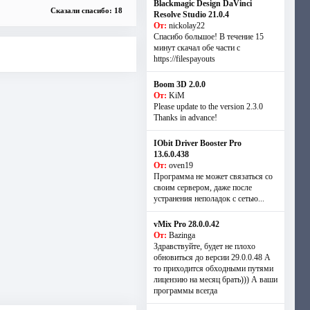
Blackmagic Design DaVinci
Сказали спасибо: 18
Resolve Studio 21.0.4
От:
nickolay22
Спасибо большое! В течение 15
минут скачал обе части с
https://filespayouts
Boom 3D 2.0.0
От:
KiM
Please update to the version 2.3.0
Thanks in advance!
IObit Driver Booster Pro
13.6.0.438
От:
oven19
Программа не может связаться со
своим сервером, даже после
устранения неполадок с сетью...
vMix Pro 28.0.0.42
От:
Bazinga
Здравствуйте, будет не плохо
обновиться до версии 29.0.0.48 А
то приходится обходными путями
лицензию на месяц брать))) А ваши
программы всегда