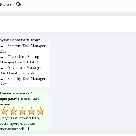
6 783
0
ругие новости по теме:
→
Security Task Manager
2.1i
→
Chameleon Startup
Manager Lite 4.0.0.912
→
Anvir Task Manager
9.4.0 Final + Portable
→
Security Task Manager
3.2c
Оцените новость /
программу и оставьте
отзыв!
Средняя оценка:
5
из 5,
всего проголосовало
пользователей -
1