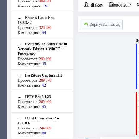
Просмотров:
409 541
diakov
09/01/2017
Комментариев:
124
→
Process Lasso Pro
18.2.3.42
Вернуться назад
Просмотров:
326 280
Комментариев:
64
Д
→
R-Studio 9.5 Build 191810
Network Edition + WinPE +
Emergency
Просмотров:
299 190
Комментариев:
35
→
FastStone Capture 11.3
Просмотров:
289 578
Комментариев:
62
→
IPTV Pro 9.1.23
Просмотров:
265 406
Комментариев:
65
→
IObit Uninstaller Pro
15.6.0.6
Просмотров:
244 809
Комментариев:
60