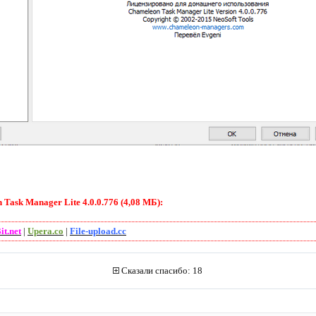
0
ask Manager Lite 4.0.0.776 (4,08 МБ):
t.net
|
Upera.co
|
File-upload.cc
Сказали спасибо: 18