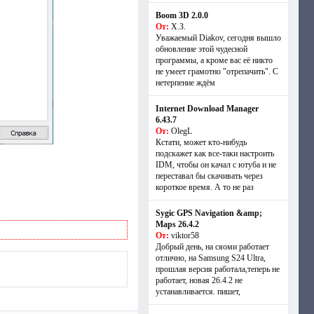
Boom 3D 2.0.0
От:
Х.З.
Уважаемый Diakov, сегодня вышло
обновление этой чудесной
программы, а кроме вас её никто
не умеет грамотно "отрепачить". С
нетерпение ждём
Internet Download Manager
6.43.7
От:
OlegL
Кстати, может кто-нибудь
подскажет как все-таки настроить
IDM, чтобы он качал с ютуба и не
переставал бы скачивать через
короткое время. А то не раз
Sygic GPS Navigation &amp;
Maps 26.4.2
От:
viktor58
Добрый день, на сяоми работает
отлично, на Samsung S24 Ultra,
прошлая версия работала,теперь не
работает, новая 26.4.2 не
устанавливается. пишет,