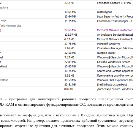
te
– программа для мониторинга рабочих процессов операционной систе
DD, RAM и оптимизировать функционирование ОС, повышая ее производитель
выполняет те же функции, что и встроенный в Виндовс Диспетчер задач. Одн
 возможностей. Например, помимо привычных действий (остановка, перезапус
ировать отдельные действия для активных процессов. Этим можно сэконом