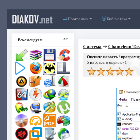
DIAKOV
.net
Программы
Библиотека
Рекомендуем
Система
⇒
Chameleon Task
Оцените новость / программ
5
из 5, всего оценок -
1