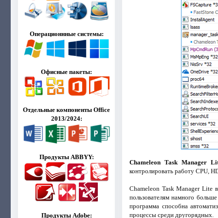
Операционнные системы:
Офисные пакеты:
Отдельные компоненты Office
2013/2024:
Продукты ABBYY:
Chameleon Task Manager Li
контролировать работу CPU, H
Chameleon Task Manager Lite 
пользователям намного больше
программа способна автоматиз
процессы среди другорядных.
Продукты Adobe: