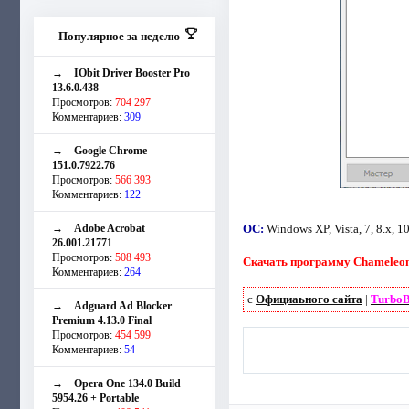
Популярное за неделю
→
IObit Driver Booster Pro
13.6.0.438
Просмотров:
704 297
Комментариев:
309
→
Google Chrome
151.0.7922.76
Просмотров:
566 393
Комментариев:
122
→
Adobe Acrobat
ОС:
Windows XP, Vista, 7, 8.х, 1
26.001.21771
Просмотров:
508 493
Скачать программу Chameleon T
Комментариев:
264
с
Официаьного сайта
|
TurboBi
→
Adguard Ad Blocker
Premium 4.13.0 Final
Просмотров:
454 599
Комментариев:
54
→
Opera One 134.0 Build
5954.26 + Portable