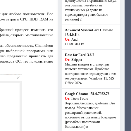
преимущества в сравнении с Easy.1
она отличает ноутбуки от
стационарных (а дрова на
 для любого пользователя. Все
видеоадаптеры у них бывают
также затраты CPU, HDD, RAM на
разными) 2
ранный процесс, изменить его
Advanced SystemCare Ultimate
 файла, открыть местоположение
18.4.0.114
От:
And
СПАСИБО!!
еля обеспокоенность, Chameleon
 для выбранной программы или
Dose for Excel 3.6.7
елю предложено проверять для
От:
Skipper
роцессов ОС, что положительно
Машина впадает в ступор при
попытке установки. Пробовал
повторно после перезагрузки с тем
же результатом. Windows 11. MS
Offiсe 2024.
Google Chrome 151.0.7922.76
От:
Гость Гость
Хороший, быстрый, удобный. Это
правда. Масса плюшек
расширений-дополнений,
постоянно отторгаемых браузером
(разрабами политиками
безопасности) и