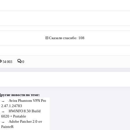
Сказали спасибо: 108
54 003
0
ругие новости по теме:
→
Avira Phantom VPN Pro
2.47.1.24783
→
HWiNFO 8.50 Build
6020 + Portable
→
Adobe Patcher 2.0 от
PainteR