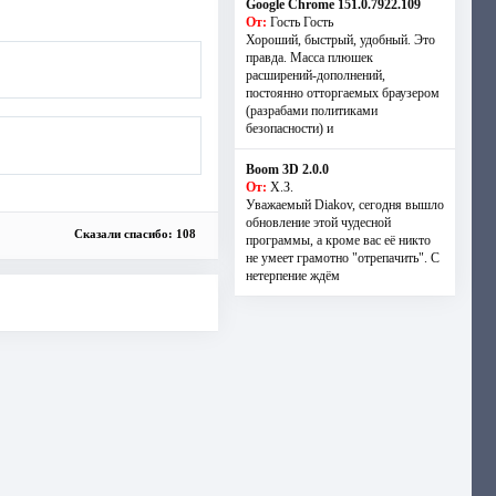
Google Chrome 151.0.7922.109
От:
Гость Гость
Хороший, быстрый, удобный. Это
правда. Масса плюшек
расширений-дополнений,
постоянно отторгаемых браузером
(разрабами политиками
безопасности) и
Boom 3D 2.0.0
От:
Х.З.
Уважаемый Diakov, сегодня вышло
обновление этой чудесной
Сказали спасибо: 108
программы, а кроме вас её никто
не умеет грамотно "отрепачить". С
нетерпение ждём