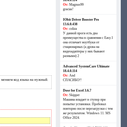
18.4.0.114
От:
Magnus99
gracias!
IObit Driver Booster Pro
13.6.0.438
От:
coliza
У данной проги есть два
преимущества в сравнении с Easy.1
она отличает ноутбуки от
стационарных (а дрова на
видеоадаптеры у них бывают
разными) 2
Advanced SystemCare Ultimate
18.4.0.114
От:
And
 меняем код языка на нужный.
СПАСИБО!!
Dose for Excel 3.6.7
От:
Skipper
Машина впадает в ступор при
попытке установки. Пробовал
повторно после перезагрузки с тем
же результатом. Windows 11. MS
Offiсe 2024.