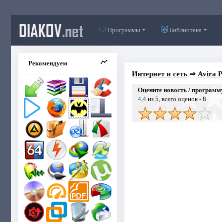
DIAKOV
.net
Программы
Библиотека
Рекомендуем
Интернет и сеть
⇒
Avira 
Оцените новость / программ
4,4
из 5, всего оценок -
8