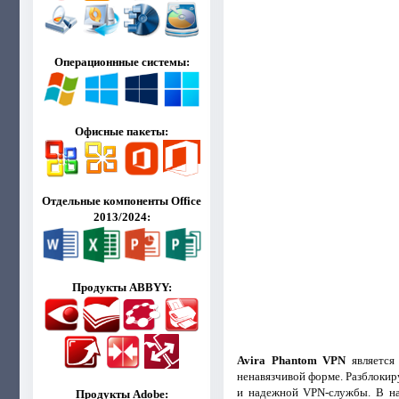
Операционнные системы:
Офисные пакеты:
Отдельные компоненты Office
2013/2024:
Продукты ABBYY:
Avira Phantom VPN
является
ненавязчивой форме. Разблоки
и надежной VPN-службы. В на
Продукты Adobe: