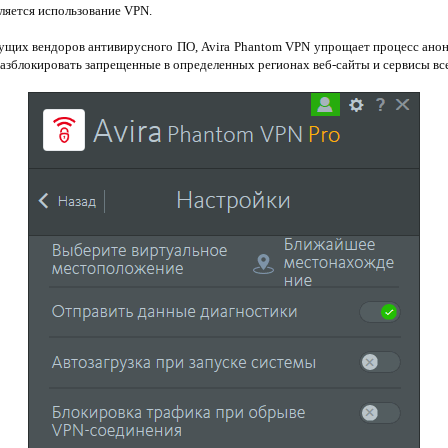
вляется использование VPN.
дущих вендоров антивирусного ПО, Avira Phantom VPN упрощает процесс анон
разблокировать запрещенные в определенных регионах веб-сайты и сервисы вс