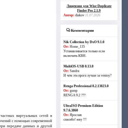
Лицензия для Wise Duplicate
Finder Pro 2.1.9
Автор:
diakov
11.07.2026
Комментарии
Nik Collection by DxO 9.1.0
От:
Home_135
Устанавливается только если
включить КВН.
MultiOS-USB 0.13.0
От:
Sandra
И чем эта прога лучше за ventoy?
Renga Professional 8.2.13823.0
От:
gump
RENGA 9.2 ???
UltraISO Premium Edition
9.7.6.3860
От:
Ярослав
 частных виртуальных сетей в
спасибо! мяу !!!
лючений с помощью современной
при передаче данных и другой