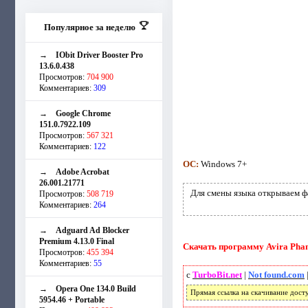
Популярное за неделю
→
IObit Driver Booster Pro
13.6.0.438
Просмотров:
704 900
Комментариев:
309
→
Google Chrome
151.0.7922.109
Просмотров:
567 321
Комментариев:
122
ОС:
Windows 7+
→
Adobe Acrobat
26.001.21771
Для смены языка открываем 
Просмотров:
508 719
Комментариев:
264
→
Adguard Ad Blocker
Premium 4.13.0 Final
Скачать программу Avira Phan
Просмотров:
455 394
Комментариев:
55
с
TurboBit.net
|
Not found.com
→
Opera One 134.0 Build
Прямая ссылка на скачивание дост
5954.46 + Portable