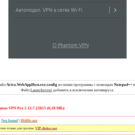
файл
Avira.WebAppHost.exe.config
из папки программы с помощью
Notepad++
и
Файл
Launcher.exe
добавить в исключения антивируса.
tom VPN Pro 2.12.7.22015 (6,18 МБ):
|
Not found
|
Hitfile.net
упна только для группы:
VIP-diakov.net