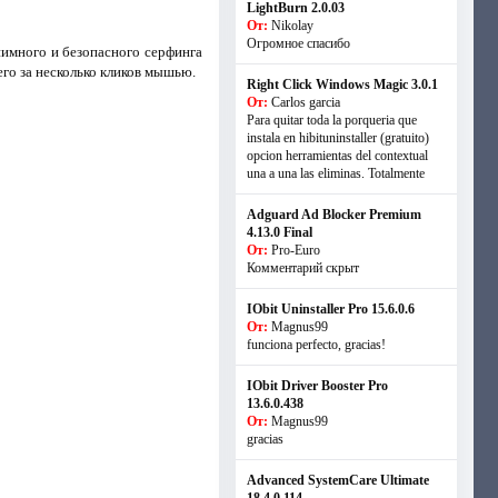
LightBurn 2.0.03
От:
Nikolay
Огромное спасибо
имного и безопасного серфинга
его за несколько кликов мышью.
Right Click Windows Magic 3.0.1
От:
Carlos garcia
Para quitar toda la porqueria que
instala en hibituninstaller (gratuito)
opcion herramientas del contextual
una a una las eliminas. Totalmente
Adguard Ad Blocker Premium
4.13.0 Final
От:
Pro-Euro
Комментарий скрыт
IObit Uninstaller Pro 15.6.0.6
От:
Magnus99
funciona perfecto, gracias!
IObit Driver Booster Pro
13.6.0.438
От:
Magnus99
gracias
Advanced SystemCare Ultimate