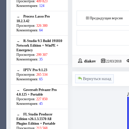
Просмотров:
409 823
Комментариев:
124
→
Process Lasso Pro
Предыдущая версия
18.2.3.42
Просмотров:
326 380
Комментариев:
64
→
R-Studio 9.5 Build 191810
Network Edition + WinPE +
Emergency
Просмотров:
299 307
Комментариев:
35
diakov
22/03/2018
→
IPTV Pro 9.1.23
Просмотров:
265 534
Вернуться назад
Комментариев:
65
→
Goversoft Privazer Pro
Д
4.0.125 + Portable
Просмотров:
227 850
Комментариев:
45
→
FL Studio Producer
Edition v26.1.3.5570 All
Plugins Edition + Portable
Просмотров:
213 568