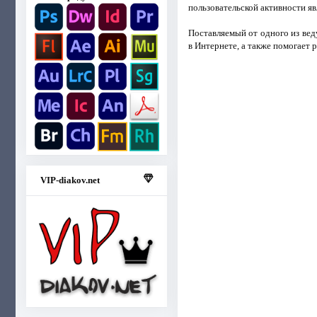
пользовательской активности я
Поставляемый от одного из ве
в Интернете, а также помогает 
VIP-diakov.net