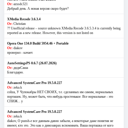
От:
azxsdc321
Добрый день. А новая версия скоро будет?
XMedia Recode 3.6.3.4
От:
Christian
?? Unofficial release – source unknown XMedia Recode 3.6.5.3.4 is currently being
reported as a new release. However, this version is not listed on
Opera One 134.0 Build 5954.46 + Portable
От:
diakov
проверил - качает.
AutoSettingsPS 0.6.7 (26.07.2026)
От:
дядяСаша
Благодарю.
Advanced SystemCare Pro 19.5.0.227
От:
zeka.k
coliza, У Чупокабры НЕТ СВОИХ, т.е. сделанных им самим, нормальных
порташек. Ну, может быть, что-нибудь простенькое. Все нормальные - это
СПИЖ... у
Advanced SystemCare Pro 19.5.0.227
От:
zeka.k
diakov, О punsh-е все давным-давно забыли, а некоторые даже понятия не
имеют, кто это. Это как о динозаврах вспоминать. Ваша порташка от кого