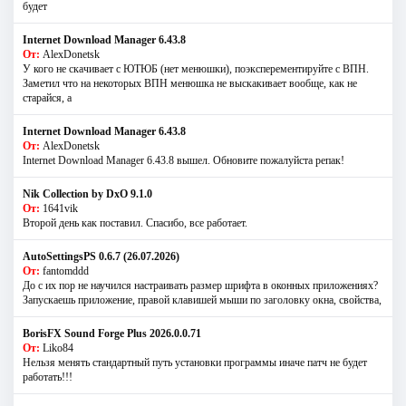
будет
Internet Download Manager 6.43.8
От:
AlexDonetsk
У кого не скачивает с ЮТЮБ (нет менюшки), поэксперементируйте с ВПН.
Заметил что на некоторых ВПН менюшка не выскакивает вообще, как не
старайся, а
Internet Download Manager 6.43.8
От:
AlexDonetsk
Internet Download Manager 6.43.8 вышел. Обновите пожалуйста репак!
Nik Collection by DxO 9.1.0
От:
1641vik
Второй день как поставил. Спасибо, все работает.
AutoSettingsPS 0.6.7 (26.07.2026)
От:
fantomddd
До с их пор не научился настраивать размер шрифта в оконных приложениях?
Запускаешь приложение, правой клавишей мыши по заголовку окна, свойства,
BorisFX Sound Forge Plus 2026.0.0.71
От:
Liko84
Нельзя менять стандартный путь установки программы иначе патч не будет
работать!!!