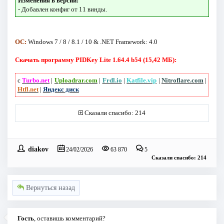
Изменения в версии:
- Добавлен конфиг от 11 винды.
ОС:
Windows 7 / 8 / 8.1 / 10 & .NET Framework: 4.0
Скачать программу PIDKey Lite 1.64.4 b54 (15,42 МБ):
с
Turbo.net
|
Uploadrar.com
|
Frdl.io
|
Katfile.vip
|
Nitroflare.com
|
Htfl.net
|
Яндекс диск
Сказали спасибо: 214
diakov
24/02/2026
63 870
5
Сказали спасибо: 214
Вернуться назад
Гость
, оставишь комментарий?