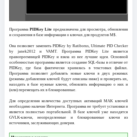
Программа
PIDKey Lite
предназначена для просмотра, обновления
и сохранения в базе информации о ключах для продуктов M$.
Она позволяет заменить PIDKey by Ratiborus, Ultimate PID Checker
by janek2012 и VAMT. Программа PIDKey Lite является
правопреемницей PIDKey и взяла из нее лучшие идеи. Основной
особенностью программы является создание SQL-базы в отличие от
PIDKey, где база фактически хранилась в текстовых файлах.
Программа позволяет добавлять новые ключи в двух режимах
(режимы добавления ключей будут описаны ниже) и проверять их,
находить в базе нужные ключи, обновлять информацию о них и
(или) перемещать их в блокированные.
Для определения количества доступных активаций MAK ключей
необходимо наличие Интернета. Программа не требует установки и
является полностью портабельной. В базе ключей уже находятся
GVLK-ключи, неопределенные и блокированные ключи из
источников, заслуживающих доверия.