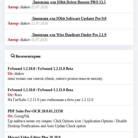
Лицензия для IObit Driver Booster PRO 13.5
Автор:
diakov
22.07.2026
Лицензия для IObit Software Updater Pro 9.0
Автор:
diakov
22.07.2026
Лицензия для Wise Duplicate Finder Pro 2.1.9
Автор:
diakov
11.07.2026
Комментарии
FxSound 1.2.10.0 / FxSound 1.2.11.0 Beta
От:
diakov
пока только сам список обнов, самого релиза пока не нахожу.
FxSound 1.2.10.0 / FxSound 1.2.11.0 Beta
От:
Ross
На ГитХабе 1.2.11.0 уже стабильная а бета уже 1.2.12.0
PDF Suite Pro+OCR 20.0.61.21558
От:
GeorgNik
Где найти в меню эту опцию: Click Options icon / Application Options / Disable
Desktop Notifications and Auto Update Check option
Movavi Video Editor Plus 26.20.0