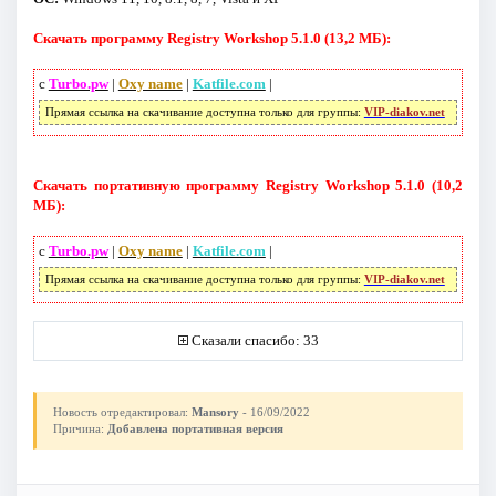
Скачать программу Registry Workshop 5.1.0 (13,2 МБ):
с
Turbo.pw
|
Oxy name
|
Katfile.com
|
Прямая ссылка на скачивание доступна только для группы:
VIP-diakov.net
Скачать портативную программу Registry Workshop 5.1.0 (10,2
МБ):
с
Turbo.pw
|
Oxy name
|
Katfile.com
|
Прямая ссылка на скачивание доступна только для группы:
VIP-diakov.net
Сказали спасибо: 33
Новость отредактировал:
Mansory
- 16/09/2022
Причина:
Добавлена портативная версия