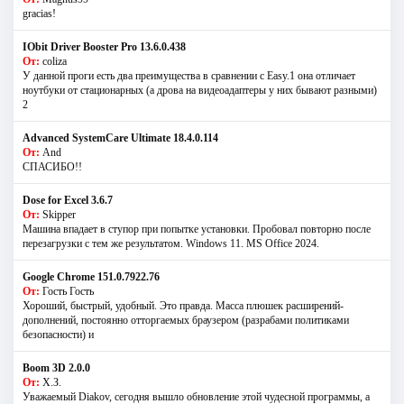
gracias!
IObit Driver Booster Pro 13.6.0.438
От:
coliza
У данной проги есть два преимущества в сравнении с Easy.1 она отличает
ноутбуки от стационарных (а дрова на видеоадаптеры у них бывают разными)
2
Advanced SystemCare Ultimate 18.4.0.114
От:
And
СПАСИБО!!
Dose for Excel 3.6.7
От:
Skipper
Машина впадает в ступор при попытке установки. Пробовал повторно после
перезагрузки с тем же результатом. Windows 11. MS Offiсe 2024.
Google Chrome 151.0.7922.76
От:
Гость Гость
Хороший, быстрый, удобный. Это правда. Масса плюшек расширений-
дополнений, постоянно отторгаемых браузером (разрабами политиками
безопасности) и
Boom 3D 2.0.0
От:
Х.З.
Уважаемый Diakov, сегодня вышло обновление этой чудесной программы, а