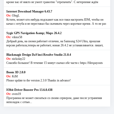
кроме вас её никто не умеет грамотно "отрепачить". С нетерпение ждём
Internet Download Manager 6.43.7
От:
OlegL
Кстати, может кто-нибудь подскажет как все-таки настроить IDM, чтобы он
качал с ютуба и не переставал бы скачивать через короткое время. А то не раз
Sygic GPS Navigation &amp; Maps 26.4.2
От:
viktor58
Добрый день, на сяоми работает отлично, на Samsung S24 Ultra, прошлая
версия работала,теперь не работает, новая 26.4.2 не устанавливается. пишет,
Blackmagic Design DaVinci Resolve Studio 21.0.4
От:
nickolay22
Спасибо большое! В течение 15 минут скачал обе части с https://filespayouts
Boom 3D 2.0.0
От:
KiM
Please update to the version 2.3.0 Thanks in advance!
IObit Driver Booster Pro 13.6.0.438
От:
oven19
Программа не может связаться со своим сервером, даже после устранения
неполадок с сетью...