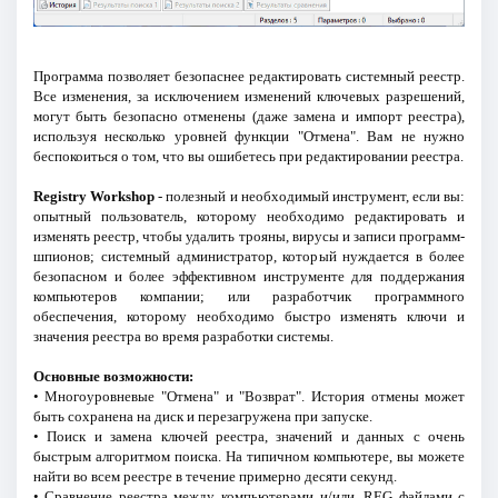
Программа позволяет безопаснее редактировать системный реестр.
Все изменения, за исключением изменений ключевых разрешений,
могут быть безопасно отменены (даже замена и импорт реестра),
используя несколько уровней функции "Отмена". Вам не нужно
беспокоиться о том, что вы ошибетесь при редактировании реестра.
Registry Workshop
- полезный и необходимый инструмент, если вы:
опытный пользователь, которому необходимо редактировать и
изменять реестр, чтобы удалить трояны, вирусы и записи программ-
шпионов; системный администратор, который нуждается в более
безопасном и более эффективном инструменте для поддержания
компьютеров компании; или разработчик программного
обеспечения, которому необходимо быстро изменять ключи и
значения реестра во время разработки системы.
Основные возможности:
• Многоуровневые "Отмена" и "Возврат". История отмены может
быть сохранена на диск и перезагружена при запуске.
• Поиск и замена ключей реестра, значений и данных с очень
быстрым алгоритмом поиска. На типичном компьютере, вы можете
найти во всем реестре в течение примерно десяти секунд.
• Сравнение реестра между компьютерами и/или .REG файлами с