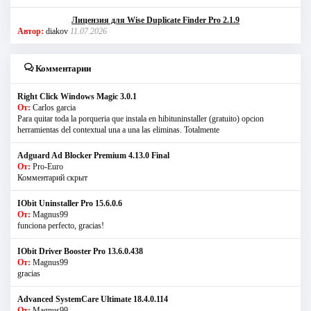
Лицензия для Wise Duplicate Finder Pro 2.1.9
Автор:
diakov
11.07.2026
Комментарии
Right Click Windows Magic 3.0.1
От:
Carlos garcia
Para quitar toda la porqueria que instala en hibituninstaller (gratuito) opcion
herramientas del contextual una a una las eliminas. Totalmente
Adguard Ad Blocker Premium 4.13.0 Final
От:
Pro-Euro
Комментарий скрыт
IObit Uninstaller Pro 15.6.0.6
От:
Magnus99
funciona perfecto, gracias!
IObit Driver Booster Pro 13.6.0.438
От:
Magnus99
gracias
Advanced SystemCare Ultimate 18.4.0.114
От:
Magnus99