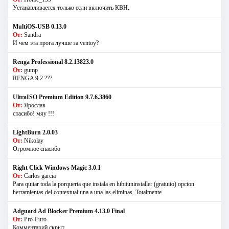
Устанавливается только если включить КВН.
MultiOS-USB 0.13.0
От:
Sandra
И чем эта прога лучше за ventoy?
Renga Professional 8.2.13823.0
От:
gump
RENGA 9.2 ???
UltraISO Premium Edition 9.7.6.3860
От:
Ярослав
спасибо! мяу !!!
LightBurn 2.0.03
От:
Nikolay
Огромное спасибо
Right Click Windows Magic 3.0.1
От:
Carlos garcia
Para quitar toda la porqueria que instala en hibituninstaller (gratuito) opcion
herramientas del contextual una a una las eliminas. Totalmente
Adguard Ad Blocker Premium 4.13.0 Final
От:
Pro-Euro
Комментарий скрыт