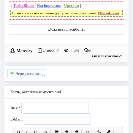
с
TurboBit.net
|
Not found.com
|
Upera.co
|
Прямая ссылка на скачивание доступна только для группы:
VIP-diakov.net
Сказали спасибо: 25
Mansory
28/08/2017
11 265
0
Сказали спасибо: 25
Вернуться назад
Гость
, оставишь комментарий?
Имя:
*
E-Mail: