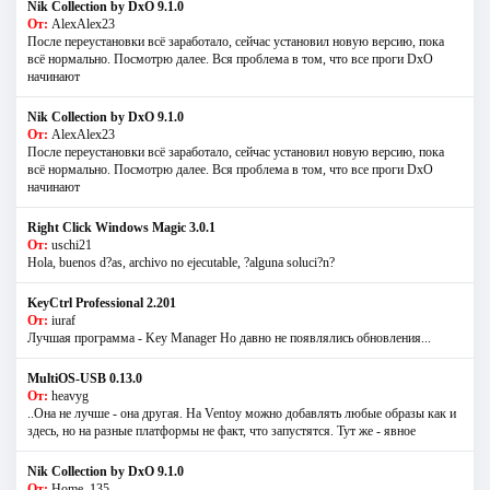
Nik Collection by DxO 9.1.0
От:
AlexAlex23
После переустановки всё заработало, сейчас установил новую версию, пока
всё нормально. Посмотрю далее. Вся проблема в том, что все проги DxO
начинают
Nik Collection by DxO 9.1.0
От:
AlexAlex23
После переустановки всё заработало, сейчас установил новую версию, пока
всё нормально. Посмотрю далее. Вся проблема в том, что все проги DxO
начинают
Right Click Windows Magic 3.0.1
От:
uschi21
Hola, buenos d?as, archivo no ejecutable, ?alguna soluci?n?
KeyCtrl Professional 2.201
От:
iuraf
Лучшая программа - Key Manager Но давно не появлялись обновления...
MultiOS-USB 0.13.0
От:
heavyg
..Она не лучше - она другая. На Ventoy можно добавлять любые образы как и
здесь, но на разные платформы не факт, что запустятся. Тут же - явное
Nik Collection by DxO 9.1.0
От:
Home_135