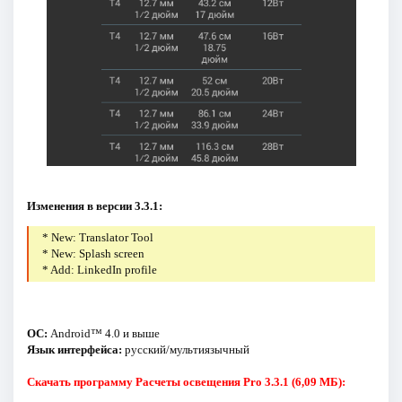
Изменения в версии 3.3.1:
* New: Translator Tool
* New: Splash screen
* Add: LinkedIn profile
ОС:
Android™ 4.0 и выше
Язык интерфейса:
русский/мультиязычный
Скачать программу Расчеты освещения Pro 3.3.1 (6,09 МБ):