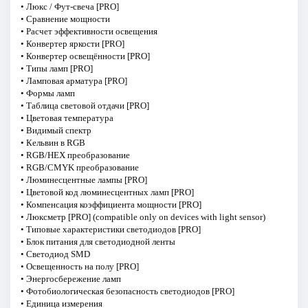
• Люкс / Фут-свеча [PRO]
• Сравнение мощности
• Расчет эффективности освещения
• Конвертер яркости [PRO]
• Конвертер освещённости [PRO]
• Типы ламп [PRO]
• Ламповая арматура [PRO]
• Формы ламп
• Таблица световой отдачи [PRO]
• Цветовая температура
• Видимый спектр
• Кельвин в RGB
• RGB/HEX преобразование
• RGB/CMYK преобразование
• Люминесцентные лампы [PRO]
• Цветовой код люминесцентных ламп [PRO]
• Компенсация коэффициента мощности [PRO]
• Люксметр [PRO] (compatible only on devices with light sensor)
• Типовые характеристики светодиодов [PRO]
• Блок питания для светодиодной ленты
• Светодиод SMD
• Освещенность на полу [PRO]
• Энергосбережение ламп
• Фотобиологическая безопасность светодиодов [PRO]
• Единица измерения