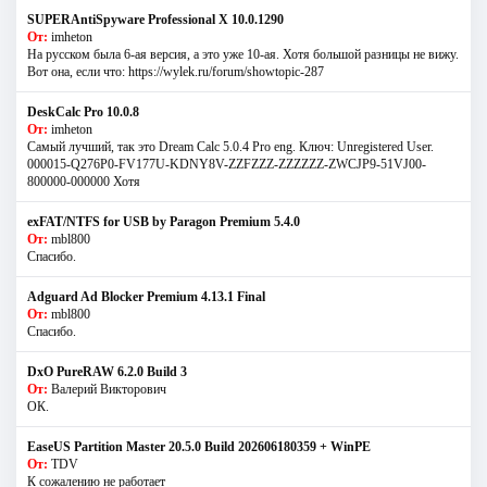
SUPERAntiSpyware Professional X 10.0.1290
От:
imheton
На русском была 6-ая версия, а это уже 10-ая. Хотя большой разницы не вижу.
Вот она, если что: https://wylek.ru/forum/showtopic-287
DeskCalc Pro 10.0.8
От:
imheton
Самый лучший, так это Dream Calc 5.0.4 Pro eng. Ключ: Unregistered User.
000015-Q276P0-FV177U-KDNY8V-ZZFZZZ-ZZZZZZ-ZWCJP9-51VJ00-
800000-000000 Хотя
exFAT/NTFS for USB by Paragon Premium 5.4.0
От:
mbl800
Спасибо.
Adguard Ad Blocker Premium 4.13.1 Final
От:
mbl800
Спасибо.
DxO PureRAW 6.2.0 Build 3
От:
Валерий Викторович
ОК.
EaseUS Partition Master 20.5.0 Build 202606180359 + WinPE
От:
TDV
К сожалению не работает