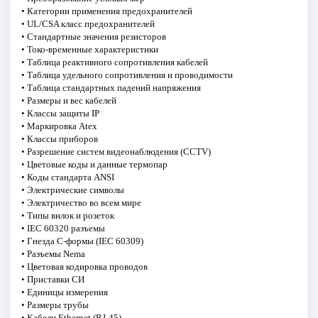
• Категории применения предохранителей
• UL/CSA класс предохранителей
• Стандартные значения резисторов
• Токо-временные характеристики
• Таблица реактивного сопротивления кабелей
• Таблица удельного сопротивления и проводимости
• Таблица стандартных падений напряжения
• Размеры и вес кабелей
• Классы защиты IP
• Маркировка Atex
• Классы приборов
• Разрешение систем видеонаблюдения (CCTV)
• Цветовые коды и данные термопар
• Коды стандарта ANSI
• Электрические символы
• Электричество во всем мире
• Типы вилок и розеток
• IEC 60320 разъемы
• Гнезда C-формы (IEC 60309)
• Разъемы Nema
• Цветовая кодировка проводов
• Приставки СИ
• Единицы измерения
• Размеры трубы
• Кабели Ethernet (RJ-45)