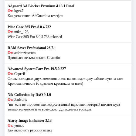
Adguard Ad Blocker Premium 4.13.1 Final
От:
kgv47
Как установить AdGuard на телефон
Wise Care 365 Pro 8.0.4.732
От:
mike_123
Wise Care 365 Pro 8.0.5.733 released.
RAM Saver Professional 26.7.1
От:
ambroziastrum
Пришелся весьма кстати. Спасибо.
Advanced SystemCare Pro 19.5.0.227
От:
Сергей
Стиль последних двух коментов очень напоминает одну забаненную на сате
Кролика личность (с красным крестиком на нике)
Nik Collection by DxO 9.1.0
От:
ZarBoris
"ии" есть не что иное, как искусственный идиотизм, который пихают куда
только возможно и не возможно. Допихаетесь господа.
Aiarty Image Enhancer 3.13
От:
yura55
Как включить русский язык?