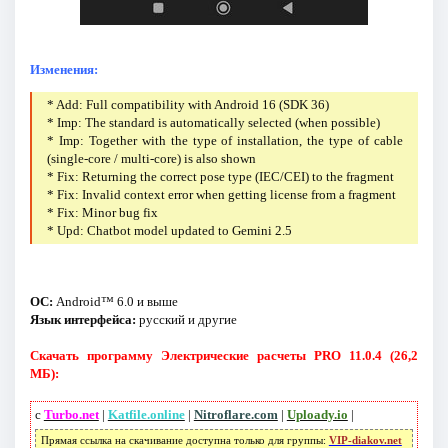
Изменения:
* Add: Full compatibility with Android 16 (SDK 36)
* Imp: The standard is automatically selected (when possible)
* Imp: Together with the type of installation, the type of cable
(single-core / multi-core) is also shown
* Fix: Returning the correct pose type (IEC/CEI) to the fragment
* Fix: Invalid context error when getting license from a fragment
* Fix: Minor bug fix
* Upd: Chatbot model updated to Gemini 2.5
ОС:
Android™ 6.0 и выше
Язык интерфейса:
русский и другие
Скачать программу Электрические расчеты PRO 11.0.4 (26,2
МБ):
с
Turbo.net
|
Katfile.online
|
Nitroflare.com
|
Uploady.io
|
Прямая ссылка на скачивание доступна только для группы:
VIP-diakov.net