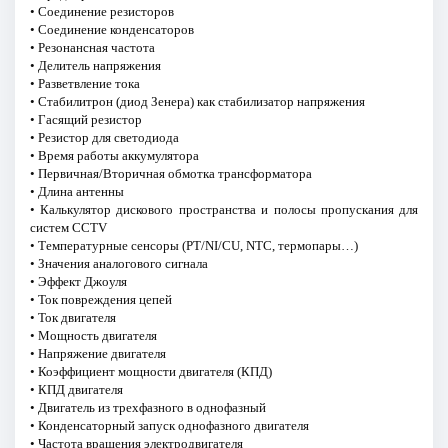
• Соединение резисторов
• Соединение конденсаторов
• Резонансная частота
• Делитель напряжения
• Разветвление тока
• Стабилитрон (диод Зенера) как стабилизатор напряжения
• Гасящий резистор
• Резистор для светодиода
• Время работы аккумулятора
• Первичная/Вторичная обмотка трансформатора
• Длина антенны
• Калькулятор дискового пространства и полосы пропускания для
систем CCTV
• Температурные сенсоры (PT/NI/CU, NTC, термопары…)
• Значения аналогового сигнала
• Эффект Джоуля
• Ток повреждения цепей
• Ток двигателя
• Мощность двигателя
• Напряжение двигателя
• Коэффициент мощности двигателя (КПД)
• КПД двигателя
• Двигатель из трехфазного в однофазный
• Конденсаторный запуск однофазного двигателя
• Частота вращения электродвигателя