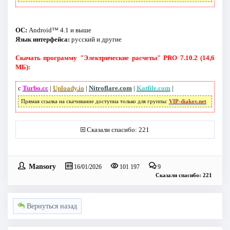
ОС:
Android™ 4.1 и выше
Язык интерфейса:
русский и другие
Скачать программу "Электрические расчеты" PRO 7.10.2 (14,6
МБ):
с
Turbo.cc
|
Uploady.io
|
Nitroflare.com
|
Katfile.com
|
Прямая ссылка на скачивание доступна только для группы:
VIP-diakov.net
Сказали спасибо: 221
Mansory
16/01/2026
101 197
9
Сказали спасибо: 221
Вернуться назад