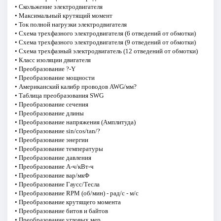
• Скольжение электродвигателя
• Максимальный крутящий момент
• Ток полной нагрузки электродвигателя
• Схема трехфазного электродвигателя (6 отведений от обмотки)
• Схема трехфазного электродвигателя (9 отведений от обмотки)
• Схема трехфазный электродвигатель (12 отведений от обмотки)
• Класс изоляции двигателя
• Преобразование ?-Y
• Преобразование мощности
• Американский калибр проводов AWG/мм?
• Таблица преобразования SWG
• Преобразование сечения
• Преобразование длины
• Преобразование напряжения (Амплитуда)
• Преобразование sin/cos/tan/?
• Преобразование энергии
• Преобразование температуры
• Преобразование давления
• Преобразование А-ч/кВт-ч
• Преобразование вар/мкФ
• Преобразование Гаусс/Тесла
• Преобразование RPM (об/мин) - рад/с - м/с
• Преобразование крутящего момента
• Преобразование битов и байтов
• Преобразование угловых мер