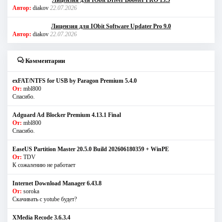
Автор:
diakov
22.07.2026
Лицензия для IObit Software Updater Pro 9.0
Автор:
diakov
22.07.2026
Комментарии
exFAT/NTFS for USB by Paragon Premium 5.4.0
От:
mbl800
Спасибо.
Adguard Ad Blocker Premium 4.13.1 Final
От:
mbl800
Спасибо.
EaseUS Partition Master 20.5.0 Build 202606180359 + WinPE
От:
TDV
К сожалению не работает
Internet Download Manager 6.43.8
От:
soroka
Скачивать с yotube будет?
XMedia Recode 3.6.3.4