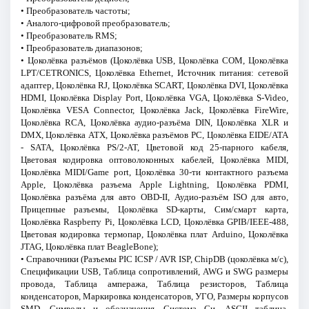
• Преобразователь частоты;
• Аналого-цифровой преобразователь;
• Преобразователь RMS;
• Преобразователь диапазонов;
• Цоколёвка разъёмов (Цоколёвка USB, Цоколёвка COM, Цоколёвка
LPT/CETRONICS, Цоколёвка Ethernet, Источник питания: сетевой
адаптер, Цоколёвка RJ, Цоколёвка SCART, Цоколёвка DVI, Цоколёвка
HDMI, Цоколёвка Display Port, Цоколёвка VGA, Цоколёвка S-Video,
Цоколёвка VESA Connector, Цоколёвка Jack, Цоколёвка FireWire,
Цоколёвка RCA, Цоколёвка аудио-разъёма DIN, Цоколёвка XLR и
DMX, Цоколёвка ATX, Цоколёвка разъёмов РС, Цоколёвка EIDE/ATA
- SATA, Цоколёвка PS/2-AT, Цветовой код 25-парного кабеля,
Цветовая кодировка оптоволоконных кабелей, Цоколёвка MIDI,
Цоколёвка MIDI/Game port, Цоколёвка 30-ти контактного разъема
Apple, Цоколёвка разъема Apple Lightning, Цоколёвка PDMI,
Цоколёвка разъёма для авто OBD-II, Аудио-разъём ISO для авто,
Прицепные разъемы, Цоколёвка SD-карты, Сим/смарт карта,
Цоколёвка Raspberry Pi, Цоколёвка LCD, Цоколёвка GPIB/IEEE-488,
Цветовая кодировка термопар, Цоколёвка плат Arduino, Цоколёвка
JTAG, Цоколёвка плат BeagleBone);
• Справочники (Разъемы PIC ICSP / AVR ISP, ChipDB (цоколёвка м/с),
Спецификации USB, Таблица сопротивлений, AWG и SWG размеры
провода, Таблица ампеража, Таблица резисторов, Таблица
конденсаторов, Маркировка конденсаторов, УГО, Размеры корпусов
SMD, Символы и обозначения, Cистема Си, ASCII таблица,