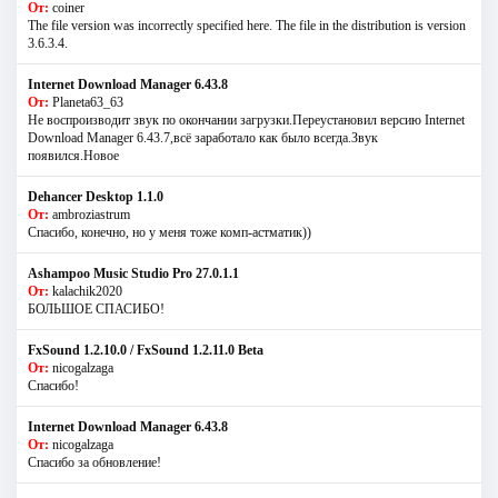
От:
coiner
The file version was incorrectly specified here. The file in the distribution is version
3.6.3.4.
Internet Download Manager 6.43.8
От:
Planeta63_63
Не воспроизводит звук по окончании загрузки.Переустановил версию Internet
Download Manager 6.43.7,всё заработало как было всегда.Звук
появился.Новое
Dehancer Desktop 1.1.0
От:
ambroziastrum
Спасибо, конечно, но у меня тоже комп-астматик))
Ashampoo Music Studio Pro 27.0.1.1
От:
kalachik2020
БОЛЬШОЕ СПАСИБО!
FxSound 1.2.10.0 / FxSound 1.2.11.0 Beta
От:
nicogalzaga
Спасибо!
Internet Download Manager 6.43.8
От:
nicogalzaga
Спасибо за обновление!