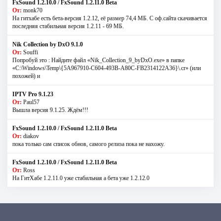
FxSound 1.2.10.0 / FxSound 1.2.11.0 Beta
От:
monk70
На гитхабе есть бета-версия 1.2.12, её размер 74,4 МБ. С оф.сайта скачивается
последняя стабильная версия 1.2.11 - 69 МБ.
Nik Collection by DxO 9.1.0
От:
Souffi
Попробуй это : Найдите файл «Nik_Collection_9_byDxO.exe» в папке
«C:\Windows\Temp\{5A967910-C604-493B-A80C-FB2314122A36}\.cr» (или
похожей) и
IPTV Pro 9.1.23
От:
Paul57
Вышла версия 9.1.25. Ждём!!!
FxSound 1.2.10.0 / FxSound 1.2.11.0 Beta
От:
diakov
пока только сам список обнов, самого релиза пока не нахожу.
FxSound 1.2.10.0 / FxSound 1.2.11.0 Beta
От:
Ross
На ГитХабе 1.2.11.0 уже стабильная а бета уже 1.2.12.0