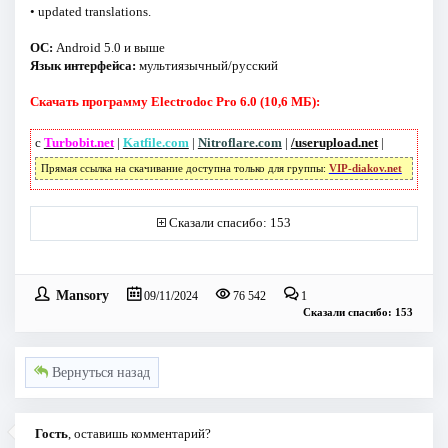
• updated translations.
ОС:
Android 5.0 и выше
Язык интерфейса:
мультиязычный/русский
Скачать программу Electrodoc Pro 6.0 (10,6 МБ):
с
Turbobit.net
|
Katfile.com
|
Nitroflare.com
|
/userupload.net
|
Прямая ссылка на скачивание доступна только для группы:
VIP-diakov.net
Сказали спасибо: 153
Mansory
09/11/2024
76 542
1
Сказали спасибо: 153
Вернуться назад
Гость
, оставишь комментарий?