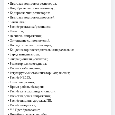
• Цветовая кодировка резисторов;
• Подобрать цвета по номиналу;
• Кодировка чип-резисторов;
• Цветовая кодировка дросселей;
• Закон Ома;
• Расчёт реактанса/резонанса;
• Фильтры;
• Делитель напряжения;
• Отношение сопротивлений;
• Послед. и паралл. резисторы;
• Конденсатор последовательно/параллельно;
• Заряд конденсатора;
• Операционный усилитель;
• Резистор для светодиода;
• Расчет стабилитрона;
• Регулируемый стабилизатор напряжения;
• Расчёт NE555;
• Тепловой режим;
• Время работы батареи;
• Расчёт катушки индуктивности;
• Расчёт падения напряжения;
• Расчёт ширины дорожек ПП;
• Расчёт мощности;
• Y-? Преобразование;
• Преобразователь децибел;