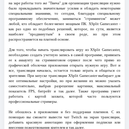
на заре работы того же "Твича" для организации трансляции нужно
было прикладывать значительные усилия и обладать некоторыми
специальными знаниями, то сегодня, благодаря специальному
программному обеспечению, заниматься "стримингом" может
любой, кто обладает более-менее мощным ПК. XSplit Gamecaster -
как раз одно из подобных решений, которое, по сути, является
наиболее "продвинутым" в своем роде, но при этом
распространяется на платной основе.
Для того, чтобы начать транслировать игру из XSplit Gamecaster,
необходимо создать учетную запись в самой программе, привязать
ее к аккаунту на стриминговом сервисе после чего прямо из
графической оболочки приложения открыть нужную игру. Вот и
все, трансляция началась, остается только играть и общаться со
зрителями. При запуске трансляции XSplit Gamecaster выбирает для
нее оптимальные настройки, но при желании их можно указать
самостоятельно, выбрав разрешение картинки, максимальный
показатель FPS, битрейт и так далее. Также программа умеет
работать с картой захвата, которой часто пользуются
профессиональные стримеры.
Не обошлось в приложении и без поддержки плагинов. С их
помощью вы сможете вывести чат Twitch на экран трансляции,
добавить красивую аннотацию при оформлении подписки или
внесении пожертвования зрителем и так далее.