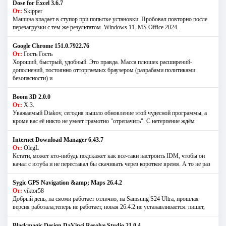
Dose for Excel 3.6.7
От:
Skipper
Машина впадает в ступор при попытке установки. Пробовал повторно после
перезагрузки с тем же результатом. Windows 11. MS Offiсe 2024.
Google Chrome 151.0.7922.76
От:
Гость Гость
Хороший, быстрый, удобный. Это правда. Масса плюшек расширений-
дополнений, постоянно отторгаемых браузером (разрабами политиками
безопасности) и
Boom 3D 2.0.0
От:
Х.З.
Уважаемый Diakov, сегодня вышло обновление этой чудесной программы, а
кроме вас её никто не умеет грамотно "отрепачить". С нетерпение ждём
Internet Download Manager 6.43.7
От:
OlegL
Кстати, может кто-нибудь подскажет как все-таки настроить IDM, чтобы он
качал с ютуба и не переставал бы скачивать через короткое время. А то не раз
Sygic GPS Navigation &amp; Maps 26.4.2
От:
viktor58
Добрый день, на сяоми работает отлично, на Samsung S24 Ultra, прошлая
версия работала,теперь не работает, новая 26.4.2 не устанавливается. пишет,
Blackmagic Design DaVinci Resolve Studio 21.0.4