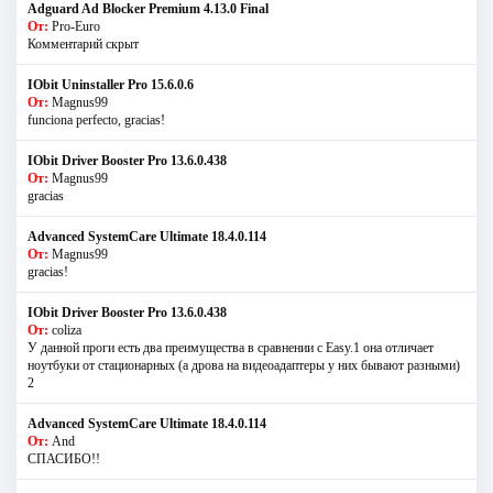
Adguard Ad Blocker Premium 4.13.0 Final
От:
Pro-Euro
Комментарий скрыт
IObit Uninstaller Pro 15.6.0.6
От:
Magnus99
funciona perfecto, gracias!
IObit Driver Booster Pro 13.6.0.438
От:
Magnus99
gracias
Advanced SystemCare Ultimate 18.4.0.114
От:
Magnus99
gracias!
IObit Driver Booster Pro 13.6.0.438
От:
coliza
У данной проги есть два преимущества в сравнении с Easy.1 она отличает
ноутбуки от стационарных (а дрова на видеоадаптеры у них бывают разными)
2
Advanced SystemCare Ultimate 18.4.0.114
От:
And
СПАСИБО!!