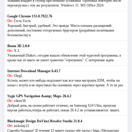
Машина впадает в ступор при попытке установки. Пробовал повторно после
перезагрузки с тем же результатом. Windows 11. MS Offiсe 2024.
Google Chrome 151.0.7922.76
От:
Гость Гость
Хороший, быстрый, удобный. Это правда. Масса плюшек расширений-
дополнений, постоянно отторгаемых браузером (разрабами политиками
безопасности) и
Boom 3D 2.0.0
От:
Х.З.
Уважаемый Diakov, сегодня вышло обновление этой чудесной программы, а
кроме вас её никто не умеет грамотно "отрепачить". С нетерпение ждём
Internet Download Manager 6.43.7
От:
OlegL
Кстати, может кто-нибудь подскажет как все-таки настроить IDM, чтобы он
качал с ютуба и не переставал бы скачивать через короткое время. А то не раз
Sygic GPS Navigation &amp; Maps 26.4.2
От:
viktor58
Добрый день, на сяоми работает отлично, на Samsung S24 Ultra, прошлая
версия работала,теперь не работает, новая 26.4.2 не устанавливается. пишет,
Blackmagic Design DaVinci Resolve Studio 21.0.4
От:
nickolay22
Спасибо большое! В течение 15 минут скачал обе части с https://filespayouts