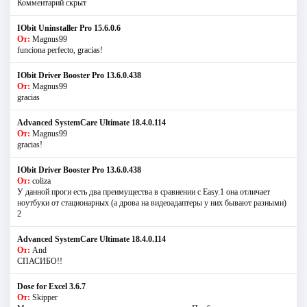
Комментарий скрыт
IObit Uninstaller Pro 15.6.0.6
От:
Magnus99
funciona perfecto, gracias!
IObit Driver Booster Pro 13.6.0.438
От:
Magnus99
gracias
Advanced SystemCare Ultimate 18.4.0.114
От:
Magnus99
gracias!
IObit Driver Booster Pro 13.6.0.438
От:
coliza
У данной проги есть два преимущества в сравнении с Easy.1 она отличает
ноутбуки от стационарных (а дрова на видеоадаптеры у них бывают разными)
2
Advanced SystemCare Ultimate 18.4.0.114
От:
And
СПАСИБО!!
Dose for Excel 3.6.7
От:
Skipper