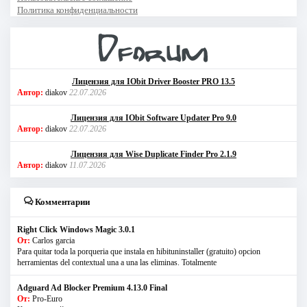
Политика конфиденциальности
Лицензия для IObit Driver Booster PRO 13.5
Автор:
diakov
22.07.2026
Лицензия для IObit Software Updater Pro 9.0
Автор:
diakov
22.07.2026
Лицензия для Wise Duplicate Finder Pro 2.1.9
Автор:
diakov
11.07.2026
Комментарии
Right Click Windows Magic 3.0.1
От:
Carlos garcia
Para quitar toda la porqueria que instala en hibituninstaller (gratuito) opcion
herramientas del contextual una a una las eliminas. Totalmente
Adguard Ad Blocker Premium 4.13.0 Final
От:
Pro-Euro