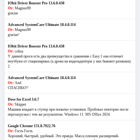
IObit Driver Booster Pro 13.6.0.438
От:
Magnus99
gracias
Advanced SystemCare Ultimate 18.4.0.114
От:
Magnus99
gracias!
IObit Driver Booster Pro 13.6.0.438
От:
coliza
У данной проги есть два преимущества в сравнении с Easy.1 она отличает
ноутбуки от стационарных (а дрова на видеоадаптеры у них бывают разными)
2
Advanced SystemCare Ultimate 18.4.0.114
От:
And
СПАСИБО!!
Dose for Excel 3.6.7
От:
Skipper
Машина впадает в ступор при попытке установки. Пробовал повторно после
перезагрузки с тем же результатом. Windows 11. MS Offiсe 2024.
Google Chrome 151.0.7922.76
От:
Гость Гость
Хороший, быстрый, удобный. Это правда. Масса плюшек расширений-