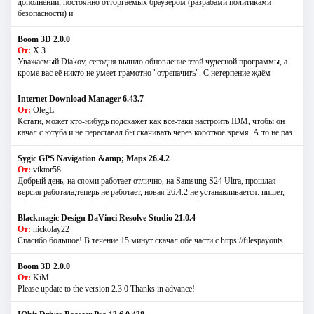
дополнений, постоянно отторгаемых браузером (разрабами политиками
безопасности) и
Boom 3D 2.0.0
От:
Х.З.
Уважаемый Diakov, сегодня вышло обновление этой чудесной программы, а
кроме вас её никто не умеет грамотно "отрепачить". С нетерпение ждём
Internet Download Manager 6.43.7
От:
OlegL
Кстати, может кто-нибудь подскажет как все-таки настроить IDM, чтобы он
качал с ютуба и не переставал бы скачивать через короткое время. А то не раз
Sygic GPS Navigation &amp; Maps 26.4.2
От:
viktor58
Добрый день, на сяоми работает отлично, на Samsung S24 Ultra, прошлая
версия работала,теперь не работает, новая 26.4.2 не устанавливается. пишет,
Blackmagic Design DaVinci Resolve Studio 21.0.4
От:
nickolay22
Спасибо большое! В течение 15 минут скачал обе части с https://filespayouts
Boom 3D 2.0.0
От:
KiM
Please update to the version 2.3.0 Thanks in advance!