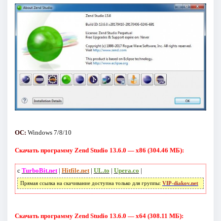
ОС:
Windows 7/8/10
Скачать программу Zend Studio 13.6.0 — x86 (304.46 МБ):
с
TurboBit.net
|
Hitfile.net
|
UL.to
|
Upera.co
|
Прямая ссылка на скачивание доступна только для группы:
VIP-diakov.net
Скачать программу Zend Studio 13.6.0 — x64 (308.11 МБ):