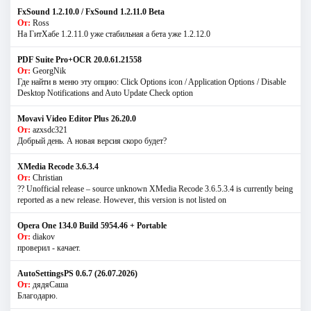
FxSound 1.2.10.0 / FxSound 1.2.11.0 Beta
От:
Ross
На ГитХабе 1.2.11.0 уже стабильная а бета уже 1.2.12.0
PDF Suite Pro+OCR 20.0.61.21558
От:
GeorgNik
Где найти в меню эту опцию: Click Options icon / Application Options / Disable
Desktop Notifications and Auto Update Check option
Movavi Video Editor Plus 26.20.0
От:
azxsdc321
Добрый день. А новая версия скоро будет?
XMedia Recode 3.6.3.4
От:
Christian
?? Unofficial release – source unknown XMedia Recode 3.6.5.3.4 is currently being
reported as a new release. However, this version is not listed on
Opera One 134.0 Build 5954.46 + Portable
От:
diakov
проверил - качает.
AutoSettingsPS 0.6.7 (26.07.2026)
От:
дядяСаша
Благодарю.