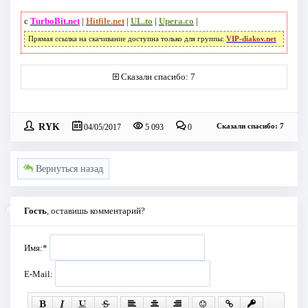
с
TurboBit.net
|
Hitfile.net
|
UL.to
|
Upera.co
|
Прямая ссылка на скачивание доступна только для группы:
VIP-diakov.net
Сказали спасибо: 7
RYK
Сказали спасибо: 7
04/05/2017
5 093
0
Вернуться назад
Гость
, оставишь комментарий?
Имя:
*
E-Mail: