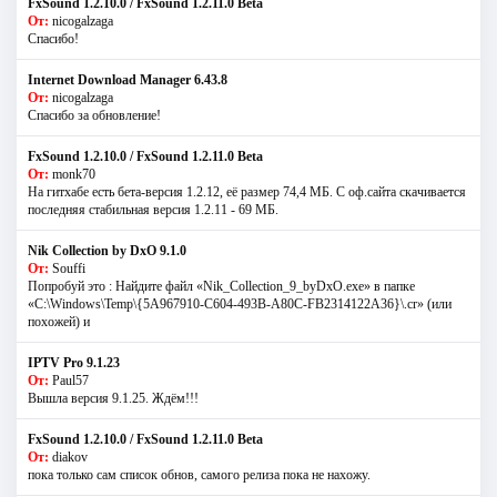
FxSound 1.2.10.0 / FxSound 1.2.11.0 Beta
От:
nicogalzaga
Спасибо!
Internet Download Manager 6.43.8
От:
nicogalzaga
Спасибо за обновление!
FxSound 1.2.10.0 / FxSound 1.2.11.0 Beta
От:
monk70
На гитхабе есть бета-версия 1.2.12, её размер 74,4 МБ. С оф.сайта скачивается
последняя стабильная версия 1.2.11 - 69 МБ.
Nik Collection by DxO 9.1.0
От:
Souffi
Попробуй это : Найдите файл «Nik_Collection_9_byDxO.exe» в папке
«C:\Windows\Temp\{5A967910-C604-493B-A80C-FB2314122A36}\.cr» (или
похожей) и
IPTV Pro 9.1.23
От:
Paul57
Вышла версия 9.1.25. Ждём!!!
FxSound 1.2.10.0 / FxSound 1.2.11.0 Beta
От:
diakov
пока только сам список обнов, самого релиза пока не нахожу.