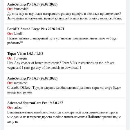
AutoSettingsPS 0.6.7 (26.07.2026)
От:
fantomddd
До с их пор не научился настраивать размер шрифта в оконных приложениях?
Запускаешь приложение, правой клавишей мыши по заголовку окна, свойства,
BorisFX Sound Forge Plus 2026.0.0.71
От:
Liko84
Нельзя менять стандартный путь установки программы иначе патч не будет
работать!!!
Topaz Video 1.6.1 / 1.6.2
От:
Fortesque
Hey, Any chance of better instructions? Team VR's instructions on the .nfo are
vague and I can't get any of the models to download. I
AutoSettingsPS 0.6.7 (26.07.2026)
От:
sanyateee
Спасибо Diakov! Трудно следить за обновлением данного скрипта, а тут будет
всегда под рукой.
Advanced SystemCare Pro 19.5.0.227
От:
coliza
Вышеизложенное мной не относится к конкретной программе,данная прога
мне давно не интересна,просто люблю читать коменты.Поймите правильно,не
хочу не