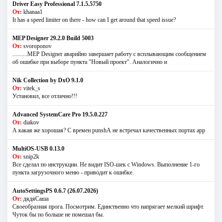
Driver Easy Professional 7.1.5.5750
От:
khanaa1
It has a speed limiter on there - how can I get around that speed issue?
MEP Designer 29.2.0 Build 5003
От:
svoroponov
..........MEP Designer аварийно завершает работу с всплывающим сообщением
об ошибке при выборе пункта "Новый проект". Аналогично и
Nik Collection by DxO 9.1.0
От:
vitek_s
Установил, все отлично!!!
Advanced SystemCare Pro 19.5.0.227
От:
diakov
А какая же хорошая? С времен punshА не встречал качественных портах app
MultiOS-USB 0.13.0
От:
snip2k
Все сделал по инструкции. Не видит ISO-шек с Windows. Выполнение 1-го
пункта загрузочного меню - приводит к ошибке.
AutoSettingsPS 0.6.7 (26.07.2026)
От:
дядяСаша
Своеобразная прога. Посмотрим. Единственно что напрягает мелкий шрифт.
Чуток бы по больше не помешал бы.