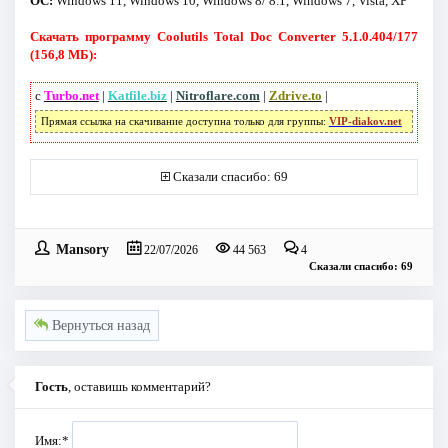
ОС:
Windows 11, Windows 10, Windows 8/ 8.1, Windows 7, Vista, XP
Скачать программу Coolutils Total Doc Converter 5.1.0.404/177
(156,8 МБ):
с
Turbo.net
|
Katfile.biz
|
Nitroflare.com
|
Zdrive.to
|
Прямая ссылка на скачивание доступна только для группы:
VIP-diakov.net
Сказали спасибо: 69
Mansory
22/07/2026
44 563
4
Сказали спасибо: 69
Вернуться назад
Гость
, оставишь комментарий?
Имя:
*