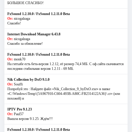
БОЛЬШОЕ СПАСИБО!
FxSound 1.2.10.0 / FxSound 1.2.11.0 Beta
От:
nicogalzaga
Спасибо!
Internet Download Manager 6.43.8
От:
nicogalzaga
Спасибо за обновление!
FxSound 1.2.10.0 / FxSound 1.2.11.0 Beta
От:
monk70
На гитхабе есть бета-версия 1.2.12, её размер 74,4 МБ. С оф.сайта скачивается
последняя стабильная версия 1.2.11 - 69 МБ.
Nik Collection by DxO 9.1.0
От:
Souffi
Попробуй это : Найдите файл «Nik_Collection_9_byDxO.exe» в папке
«C:\Windows\Temp\{5A967910-C604-493B-A80C-FB2314122A36}\.cr» (или
похожей) и
IPTV Pro 9.1.23
От:
Paul57
Вышла версия 9.1.25. Ждём!!!
FxSound 1.2.10.0 / FxSound 1.2.11.0 Beta