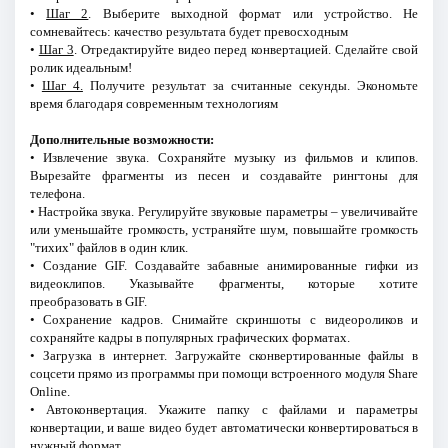
•
Шаг 2
. Выберите выходной формат или устройство. Не
сомневайтесь: качество результата будет превосходным
•
Шаг 3
. Отредактируйте видео перед конвертацией. Сделайте свой
ролик идеальным!
•
Шаг 4.
Получите результат за считанные секунды. Экономьте
время благодаря современным технологиям
Дополнительные возможности:
• Извлечение звука. Сохраняйте музыку из фильмов и клипов.
Вырезайте фрагменты из песен и создавайте рингтоны для
телефона.
• Настройка звука. Регулируйте звуковые параметры – увеличивайте
или уменьшайте громкость, устраняйте шум, повышайте громкость
"тихих" файлов в один клик.
• Создание GIF. Создавайте забавные анимированные гифки из
видеоклипов. Указывайте фрагменты, которые хотите
преобразовать в GIF.
• Сохранение кадров. Снимайте скриншоты с видеороликов и
сохраняйте кадры в популярных графических форматах.
• Загрузка в интернет. Загружайте сконвертированные файлы в
соцсети прямо из программы при помощи встроенного модуля Share
Online.
• Автоконвертация. Укажите папку с файлами и параметры
конвертации, и ваше видео будет автоматически конвертироваться в
нужный формат.