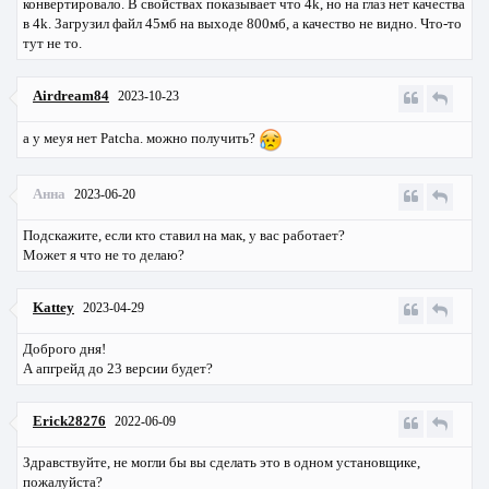
конвертировало. В свойствах показывает что 4k, но на глаз нет качества
в 4k. Загрузил файл 45мб на выходе 800мб, а качество не видно. Что-то
тут не то.
Airdream84
2023-10-23
а у меyя нет Patcha. можно получить?
Анна
2023-06-20
Подскажите, если кто ставил на мак, у вас работает?
Может я что не то делаю?
Kattey
2023-04-29
Доброго дня!
А апгрейд до 23 версии будет?
Erick28276
2022-06-09
Здравствуйте, не могли бы вы сделать это в одном установщике,
пожалуйста?