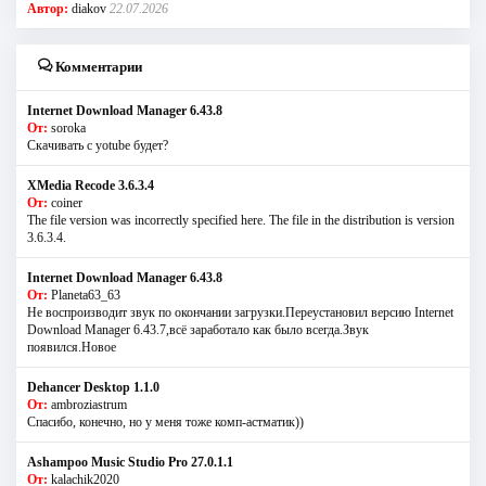
Автор:
diakov
22.07.2026
Комментарии
Internet Download Manager 6.43.8
От:
soroka
Скачивать с yotube будет?
XMedia Recode 3.6.3.4
От:
coiner
The file version was incorrectly specified here. The file in the distribution is version
3.6.3.4.
Internet Download Manager 6.43.8
От:
Planeta63_63
Не воспроизводит звук по окончании загрузки.Переустановил версию Internet
Download Manager 6.43.7,всё заработало как было всегда.Звук
появился.Новое
Dehancer Desktop 1.1.0
От:
ambroziastrum
Спасибо, конечно, но у меня тоже комп-астматик))
Ashampoo Music Studio Pro 27.0.1.1
От:
kalachik2020