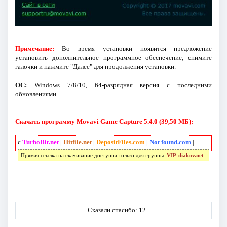
Примечание:
Во время установки появится предложение
установить дополнительное программное обеспечение, снимите
галочки и нажмите "Далее" для продолжения установки.
ОС:
Windows 7/8/10, 64-разрядная версия с последними
обновлениями.
Скачать программу Movavi Game Capture 5.4.0 (39,50 МБ):
с
TurboBit.net
|
Hitfile.net
|
DepositFiles.com
|
Not found.com
|
Прямая ссылка на скачивание доступна только для группы:
VIP-diakov.net
Сказали спасибо: 12