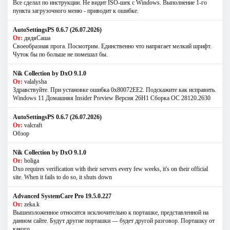
Все сделал по инструкции. Не видит ISO-шек с Windows. Выполнение 1-го
пункта загрузочного меню - приводит к ошибке.
AutoSettingsPS 0.6.7 (26.07.2026)
От:
дядяСаша
Своеобразная прога. Посмотрим. Единственно что напрягает мелкий шрифт.
Чуток бы по больше не помешал бы.
Nik Collection by DxO 9.1.0
От:
valalysha
Здравствуйте. При установке ошибка 0х80072EE2. Подскажите как исправить.
Windows 11 Домашняя Insider Preview Версия 26H1 Сборка ОС 28120.2630
AutoSettingsPS 0.6.7 (26.07.2026)
От:
valcraft
Обзор
Nik Collection by DxO 9.1.0
От:
boliga
Dxo requires verification with their servers every few weeks, it's on their official
site. When it fails to do so, it shuts down
Advanced SystemCare Pro 19.5.0.227
От:
zeka.k
Вышеизложенное относится исключительно к порташке, представленной на
данном сайте. Будут другие порташки — будет другой разговор. Порташку от
какого