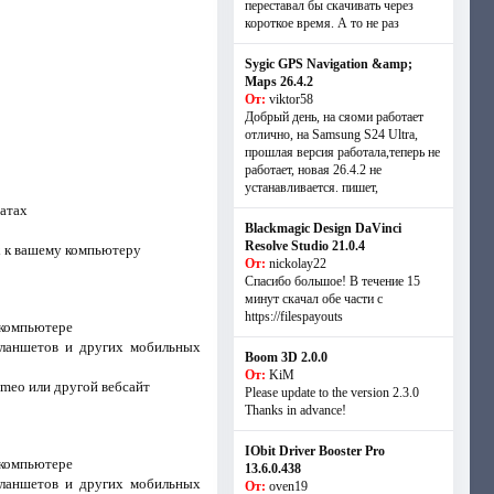
переставал бы скачивать через
короткое время. А то не раз
Sygic GPS Navigation &amp;
Maps 26.4.2
От:
viktor58
Добрый день, на сяоми работает
отлично, на Samsung S24 Ultra,
прошлая версия работала,теперь не
работает, новая 26.4.2 не
устанавливается. пишет,
атах
Blackmagic Design DaVinci
Resolve Studio 21.0.4
х к вашему компьютеру
От:
nickolay22
Спасибо большое! В течение 15
минут скачал обе части с
https://filespayouts
 компьютере
планшетов и других мобильных
Boom 3D 2.0.0
От:
KiM
imeo или другой вебсайт
Please update to the version 2.3.0
Thanks in advance!
IObit Driver Booster Pro
 компьютере
13.6.0.438
планшетов и других мобильных
От:
oven19