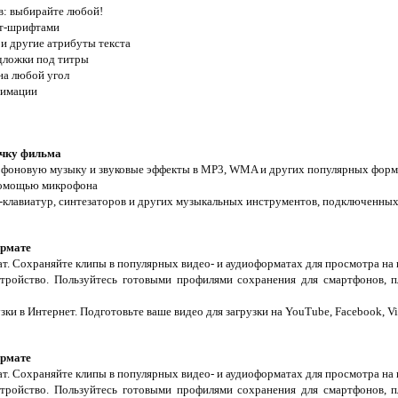
в: выбирайте любой!
рт-шрифтами
 и другие атрибуты текста
дложки под титры
на любой угол
нимации
учку фильма
 фоновую музыку и звуковые эффекты в MP3, WMA и других популярных форм
помощью микрофона
I-клавиатур, синтезаторов и других музыкальных инструментов, подключенны
ормате
. Сохраняйте клипы в популярных видео- и аудиоформатах для просмотра на
тройство. Пользуйтесь готовыми профилями сохранения для смартфонов, 
зки в Интернет. Подготовьте ваше видео для загрузки на YouTube, Facebook, V
ормате
. Сохраняйте клипы в популярных видео- и аудиоформатах для просмотра на
тройство. Пользуйтесь готовыми профилями сохранения для смартфонов, 