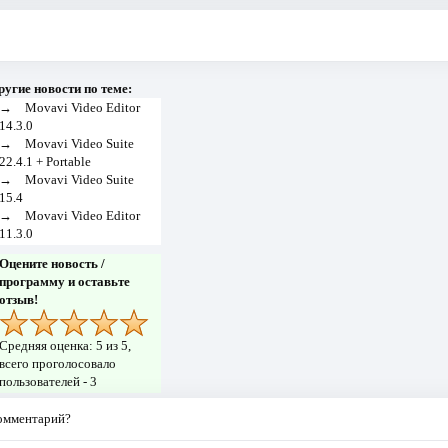
ругие новости по теме:
→
Movavi Video Editor
14.3.0
→
Movavi Video Suite
22.4.1 + Portable
→
Movavi Video Suite
15.4
→
Movavi Video Editor
11.3.0
Оцените новость /
программу и оставьте
отзыв!
Средняя оценка:
5
из 5,
всего проголосовало
пользователей -
3
комментарий?