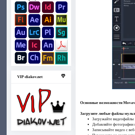
VIP-diakov.net
Основные возможности Movavi
Загрузите любые файлы муль
Загружайте видеофайлы 
Добавляйте фотографии 
Записывайте видео с веб