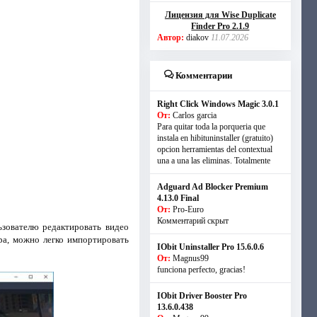
Лицензия для Wise Duplicate
Finder Pro 2.1.9
Автор:
diakov
11.07.2026
Комментарии
Right Click Windows Magic 3.0.1
От:
Carlos garcia
Para quitar toda la porqueria que
instala en hibituninstaller (gratuito)
opcion herramientas del contextual
una a una las eliminas. Totalmente
Adguard Ad Blocker Premium
4.13.0 Final
От:
Pro-Euro
Комментарий скрыт
зователю редактировать видео
ра, можно легко импортировать
IObit Uninstaller Pro 15.6.0.6
От:
Magnus99
funciona perfecto, gracias!
IObit Driver Booster Pro
13.6.0.438