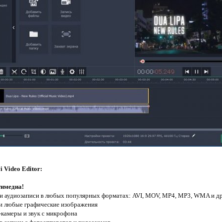
 Video Editor:
тимедиа!
и аудиозаписи в любых популярных форматах: AVI, MOV, MP4, MP3, WMA и др
и любые графические изображения
-камеры и звук с микрофона