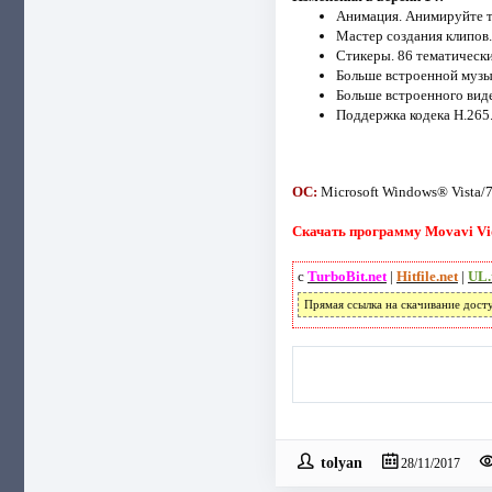
Анимация. Анимируйте ти
Мастер создания клипов.
Стикеры. 86 тематически
Больше встроенной музы
Больше встроенного виде
Поддержка кодека H.265
ОС:
Microsoft Windows® Vista/7
Скачать программу Movavi Vide
с
TurboBit.net
|
Hitfile.net
|
UL.
Прямая ссылка на скачивание дост
tolyan
28/11/2017