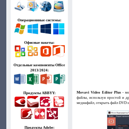
Операционнные системы:
Офисные пакеты:
Отдельные компоненты Office
2013/2024:
Movavi Video Editor Plus
- мо
Продукты ABBYY:
файлы, используя простой и д
медиафайл, открыть файл DVD ил
Продукты Adobe: