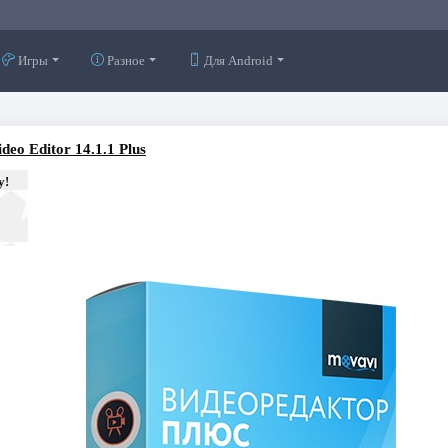
Игры
Разное
Для Android
deo Editor 14.1.1 Plus
у!