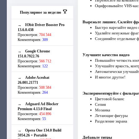
Переносите на компьюте
Оцифровывайте VHS-касс
Популярное за неделю
Вырежьте лишнее. Склейте ф
→
IObit Driver Booster Pro
Быстро нарезайте видео 
13.6.0.438
Удаляйте ненужные фраг
Просмотров:
704 544
Соединяйте отдельные ф
Комментариев:
309
→
Google Chrome
Улучшите качество видео
151.0.7922.76
Повышайте четкость из
Просмотров:
566 712
Улучшайте яркость, конт
Комментариев:
122
Автоматически улучшайт
И многое другое!
→
Adobe Acrobat
26.001.21771
Просмотров:
508 584
Комментариев:
264
Экспериментируйте с фильтра
Цветовой баланс
→
Adguard Ad Blocker
Сепия
Premium 4.13.0 Final
Мозаика
Просмотров:
454 896
Летающие фигуры
Комментариев:
55
Разделение экрана
→
Opera One 134.0 Build
5954.26 + Portable
Добавьте титры