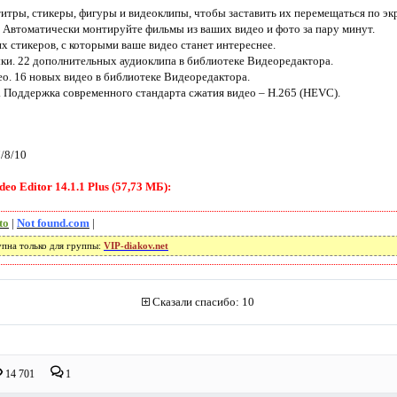
тры, стикеры, фигуры и видеоклипы, чтобы заставить их перемещаться по эк
 Автоматически монтируйте фильмы из ваших видео и фото за пару минут.
х стикеров, с которыми ваше видео станет интереснее.
ки. 22 дополнительных аудиоклипа в библиотеке Видеоредактора.
о. 16 новых видео в библиотеке Видеоредактора.
. Поддержка современного стандарта сжатия видео – H.265 (HEVC).
/8/10
o Editor 14.1.1 Plus (57,73 МБ):
to
|
Not found.com
|
упна только для группы:
VIP-diakov.net
Сказали спасибо: 10
14 701
1