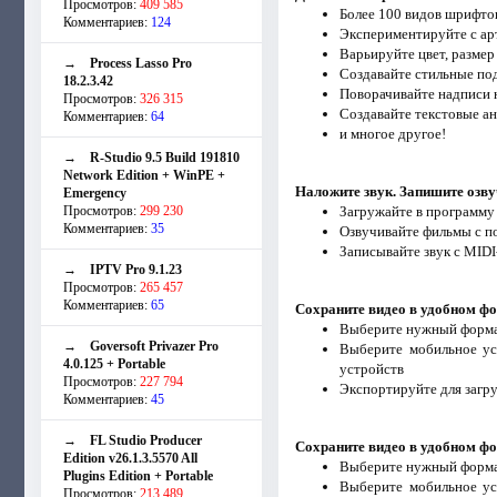
Просмотров:
409 585
Более 100 видов шрифто
Комментариев:
124
Экспериментируйте с а
Варьируйте цвет, размер
→
Process Lasso Pro
Создавайте стильные по
18.2.3.42
Поворачивайте надписи 
Просмотров:
326 315
Создавайте текстовые а
Комментариев:
64
и многое другое!
→
R-Studio 9.5 Build 191810
Network Edition + WinPE +
Наложите звук. Запишите озв
Emergency
Просмотров:
299 230
Загружайте в программу
Комментариев:
35
Озвучивайте фильмы с 
Записывайте звук с MID
→
IPTV Pro 9.1.23
Просмотров:
265 457
Комментариев:
65
Сохраните видео в удобном ф
Выберите нужный формат
→
Goversoft Privazer Pro
Выберите мобильное ус
4.0.125 + Portable
устройств
Просмотров:
227 794
Экспортируйте для загру
Комментариев:
45
→
FL Studio Producer
Сохраните видео в удобном ф
Edition v26.1.3.5570 All
Выберите нужный формат
Plugins Edition + Portable
Выберите мобильное ус
Просмотров:
213 489