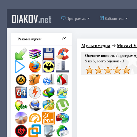
DIAKOV
.net
Программы
Библиотека
Рекомендуем
Мультимедиа
⇒
Movavi Vi
Оцените новость / программ
5
из 5, всего оценок -
3