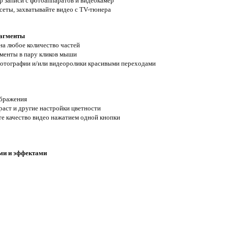
р записи с фотоаппаратов и видеокамер
еты, захватывайте видео с TV-тюнера
рагменты
на любое количество частей
менты в пару кликов мыши
отографии и/или видеоролики красивыми переходами
ображения
раст и другие настройки цветности
е качество видео нажатием одной кнопки
ми и эффектами