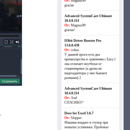
От:
Magnus99
gracias
Advanced SystemCare Ultimate
18.4.0.114
От:
Magnus99
gracias!
IObit Driver Booster Pro
13.6.0.438
От:
coliza
У данной проги есть два
преимущества в сравнении с Easy.1
она отличает ноутбуки от
стационарных (а дрова на
видеоадаптеры у них бывают
разными) 2
Advanced SystemCare Ultimate
18.4.0.114
От:
And
СПАСИБО!!
Dose for Excel 3.6.7
.
От:
Skipper
Машина впадает в ступор при
попытке установки. Пробовал