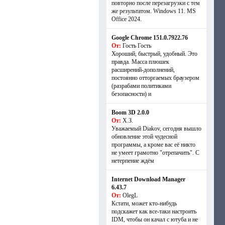
повторно после перезагрузки с тем
же результатом. Windows 11. MS
Offiсe 2024.
Google Chrome 151.0.7922.76
От:
Гость Гость
Хороший, быстрый, удобный. Это
правда. Масса плюшек
расширений-дополнений,
постоянно отторгаемых браузером
(разрабами политиками
безопасности) и
Boom 3D 2.0.0
От:
Х.З.
Уважаемый Diakov, сегодня вышло
обновление этой чудесной
программы, а кроме вас её никто
не умеет грамотно "отрепачить". С
нетерпение ждём
Internet Download Manager
6.43.7
От:
OlegL
Кстати, может кто-нибудь
подскажет как все-таки настроить
IDM, чтобы он качал с ютуба и не