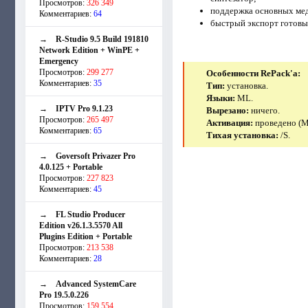
Просмотров:
326 349
поддержка основных мед
Комментариев:
64
быстрый экспорт готовых
→
R-Studio 9.5 Build 191810
Network Edition + WinPE +
Emergency
Просмотров:
299 277
Особенности RePack'a:
Комментариев:
35
Тип:
установка.
Языки:
ML.
→
IPTV Pro 9.1.23
Вырезано:
ничего.
Просмотров:
265 497
Активация:
проведено (M
Комментариев:
65
Тихая установка:
/S.
→
Goversoft Privazer Pro
4.0.125 + Portable
Просмотров:
227 823
Комментариев:
45
→
FL Studio Producer
Edition v26.1.3.5570 All
Plugins Edition + Portable
Просмотров:
213 538
Комментариев:
28
→
Advanced SystemCare
Pro 19.5.0.226
Просмотров:
159 554