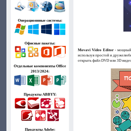
Операционнные системы:
Офисные пакеты:
Movavi Video Editor
- мощный 
используя простой и дружелюбн
открыть файл DVD или 3D видео,
Отдельные компоненты Office
2013/2024:
Продукты ABBYY:
Продукты Adobe: