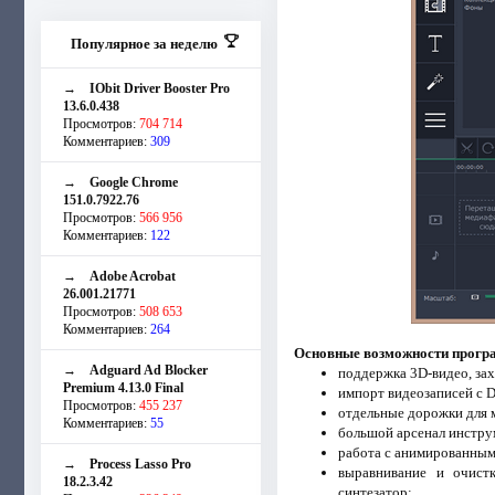
Популярное за неделю
→
IObit Driver Booster Pro
13.6.0.438
Просмотров:
704 714
Комментариев:
309
→
Google Chrome
151.0.7922.76
Просмотров:
566 956
Комментариев:
122
→
Adobe Acrobat
26.001.21771
Просмотров:
508 653
Комментариев:
264
Основные возможности прогр
→
Adguard Ad Blocker
поддержка 3D-видео, зах
Premium 4.13.0 Final
импорт видеозаписей с 
Просмотров:
455 237
отдельные дорожки для м
Комментариев:
55
большой арсенал инструм
работа с анимированными
→
Process Lasso Pro
выравнивание и очистк
18.2.3.42
синтезатор;