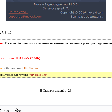
 7, 8, 10
ие!
Из за особенностей активации возможна негативная реакция ряда антив
o Editor 11.3.0 (55,47 МБ):
om
|
Gboxes.com
|
Hitfile.net
упна только для группы:
VIP-diakov.net
Сказали спасибо: 23
17 209
0