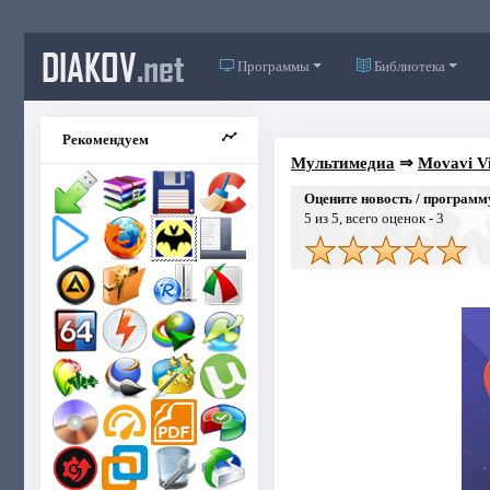
DIAKOV
.net
Программы
Библиотека
Рекомендуем
Мультимедиа
⇒
Movavi Vi
Оцените новость / программ
5
из 5, всего оценок -
3