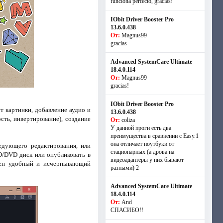
funciona perfecto, gracias!
IObit Driver Booster Pro
13.6.0.438
От:
Magnus99
gracias
Advanced SystemCare Ultimate
18.4.0.114
От:
Magnus99
gracias!
IObit Driver Booster Pro
т картинки, добавление аудио и
13.6.0.438
сть, инвертирование), создание
От:
coliza
У данной проги есть два
преимущества в сравнении с Easy.1
она отличает ноутбуки от
едующего редактирования, или
стационарных (а дрова на
CD/DVD диск или опубликовать в
видеоадаптеры у них бывают
ючен удобный и исчерпывающий
разными) 2
Advanced SystemCare Ultimate
18.4.0.114
От:
And
СПАСИБО!!