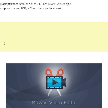
иаформатов: АVI, МKV, MP4, FLV, MОV, VOB и др.;
 проектов на DVD, в YouTube и на Facebook.
PT).