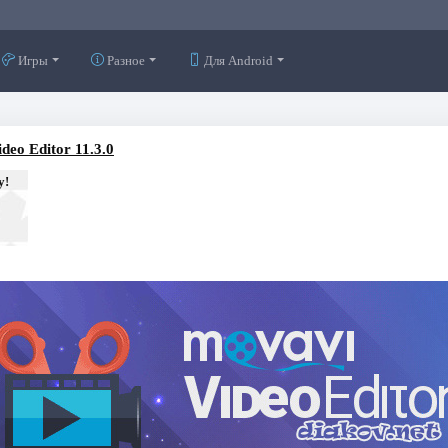
Игры
Разное
Для Android
deo Editor 11.3.0
у!