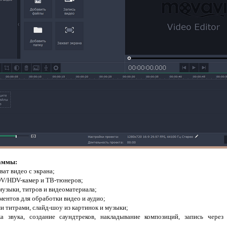
аммы:
ват видео с экрана;
DV/HDV-камер и ТВ-тюнеров;
узыки, титров и видеоматериала;
ентов для обработки видео и аудио;
 титрами, слайд-шоу из картинок и музыки;
а звука, создание саундтреков, накладывание композиций, запись чер