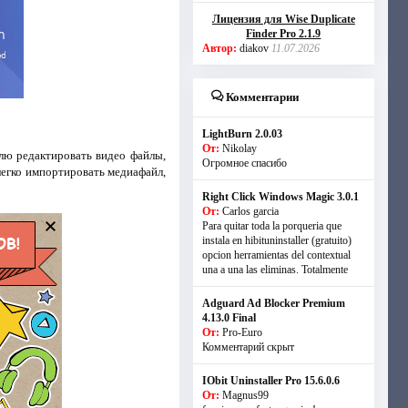
Лицензия для Wise Duplicate
Finder Pro 2.1.9
Автор:
diakov
11.07.2026
Комментарии
LightBurn 2.0.03
От:
Nikolay
лю редактировать видео файлы,
Огромное спасибо
легко импортировать медиафайл,
Right Click Windows Magic 3.0.1
От:
Carlos garcia
Para quitar toda la porqueria que
instala en hibituninstaller (gratuito)
opcion herramientas del contextual
una a una las eliminas. Totalmente
Adguard Ad Blocker Premium
4.13.0 Final
От:
Pro-Euro
Комментарий скрыт
IObit Uninstaller Pro 15.6.0.6
От:
Magnus99