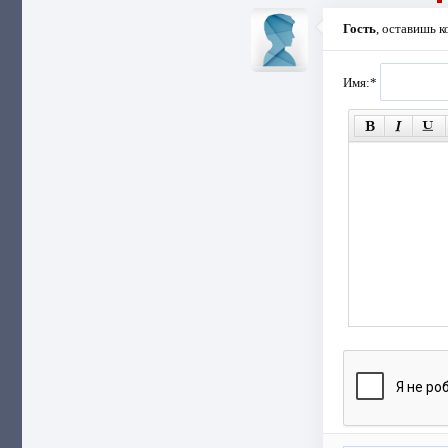
Гость
, оставишь 
Имя:
*