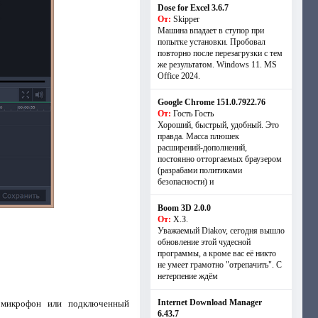
Dose for Excel 3.6.7
От:
Skipper
Машина впадает в ступор при
попытке установки. Пробовал
повторно после перезагрузки с тем
же результатом. Windows 11. MS
Offiсe 2024.
Google Chrome 151.0.7922.76
От:
Гость Гость
Хороший, быстрый, удобный. Это
правда. Масса плюшек
расширений-дополнений,
постоянно отторгаемых браузером
(разрабами политиками
безопасности) и
Boom 3D 2.0.0
От:
Х.З.
Уважаемый Diakov, сегодня вышло
обновление этой чудесной
программы, а кроме вас её никто
не умеет грамотно "отрепачить". С
нетерпение ждём
Internet Download Manager
ез микрофон или подключенный
6.43.7