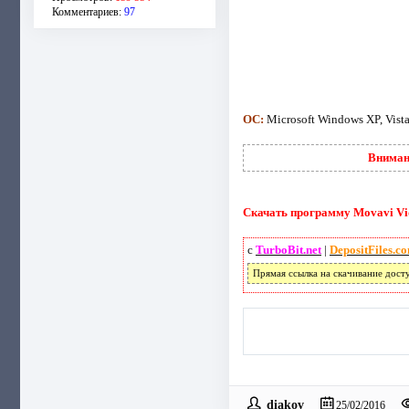
Комментариев:
97
ОС:
Microsoft Windows XP, Vista,
Вниман
Скачать программу Movavi Vide
с
TurboBit.net
|
DepositFiles.c
Прямая ссылка на скачивание дост
diakov
25/02/2016