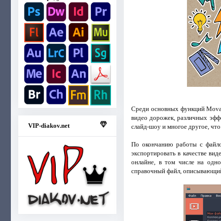
Среди основных функций Movavi
видео дорожек, различных эффе
VIP-diakov.net
слайд-шоу и многое другое, что
По окончанию работы с файло
экспортировать в качестве вид
онлайне, в том числе на одн
справочный файл, описывающий