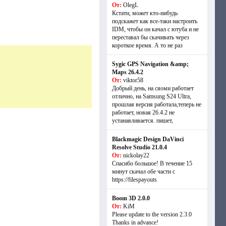
От:
OlegL
Кстати, может кто-нибудь
подскажет как все-таки настроить
IDM, чтобы он качал с ютуба и не
переставал бы скачивать через
короткое время. А то не раз
Sygic GPS Navigation &amp;
Maps 26.4.2
От:
viktor58
Добрый день, на сяоми работает
отлично, на Samsung S24 Ultra,
прошлая версия работала,теперь не
работает, новая 26.4.2 не
устанавливается. пишет,
Blackmagic Design DaVinci
Resolve Studio 21.0.4
От:
nickolay22
Спасибо большое! В течение 15
минут скачал обе части с
https://filespayouts
Boom 3D 2.0.0
От:
KiM
Please update to the version 2.3.0
Thanks in advance!