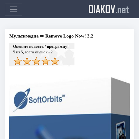
DIAKOV
.net
Мультимедиа
⇒
Remove Logo Now! 3.2
Оцените новость / программу!
5
из 5, всего оценок -
2