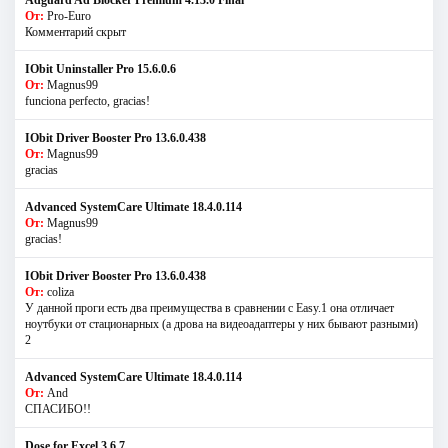
Adguard Ad Blocker Premium 4.13.0 Final
От:
Pro-Euro
Комментарий скрыт
IObit Uninstaller Pro 15.6.0.6
От:
Magnus99
funciona perfecto, gracias!
IObit Driver Booster Pro 13.6.0.438
От:
Magnus99
gracias
Advanced SystemCare Ultimate 18.4.0.114
От:
Magnus99
gracias!
IObit Driver Booster Pro 13.6.0.438
От:
coliza
У данной проги есть два преимущества в сравнении с Easy.1 она отличает
ноутбуки от стационарных (а дрова на видеоадаптеры у них бывают разными)
2
Advanced SystemCare Ultimate 18.4.0.114
От:
And
СПАСИБО!!
Dose for Excel 3.6.7