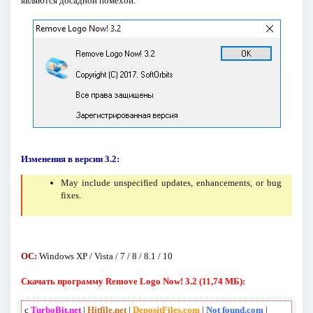
являются досадной помехой.
Изменения в версии 3.2:
May include unspecified updates, enhancements, or bug
fixes.
ОС:
Windows XP / Vista / 7 / 8 / 8.1 / 10
Скачать программу Remove Logo Now! 3.2 (11,74 МБ):
с
TurboBit.net
|
Hitfile.net
|
DepositFiles.com
|
Not found.com
|