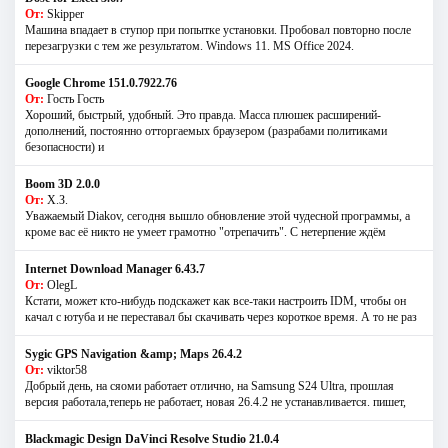
От:
Skipper
Машина впадает в ступор при попытке установки. Пробовал повторно после
перезагрузки с тем же результатом. Windows 11. MS Offiсe 2024.
Google Chrome 151.0.7922.76
От:
Гость Гость
Хороший, быстрый, удобный. Это правда. Масса плюшек расширений-
дополнений, постоянно отторгаемых браузером (разрабами политиками
безопасности) и
Boom 3D 2.0.0
От:
Х.З.
Уважаемый Diakov, сегодня вышло обновление этой чудесной программы, а
кроме вас её никто не умеет грамотно "отрепачить". С нетерпение ждём
Internet Download Manager 6.43.7
От:
OlegL
Кстати, может кто-нибудь подскажет как все-таки настроить IDM, чтобы он
качал с ютуба и не переставал бы скачивать через короткое время. А то не раз
Sygic GPS Navigation &amp; Maps 26.4.2
От:
viktor58
Добрый день, на сяоми работает отлично, на Samsung S24 Ultra, прошлая
версия работала,теперь не работает, новая 26.4.2 не устанавливается. пишет,
Blackmagic Design DaVinci Resolve Studio 21.0.4