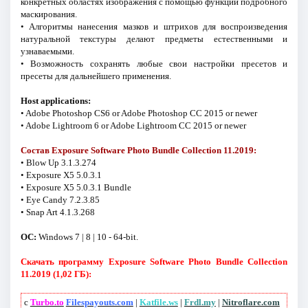
конкретных областях изображения с помощью функции подробного
маскирования.
• Алгоритмы нанесения мазков и штрихов для воспроизведения
натуральной текстуры делают предметы естественными и
узнаваемыми.
• Возможность сохранять любые свои настройки пресетов и
пресеты для дальнейшего применения.
Host applications:
• Adobe Photoshop CS6 or Adobe Photoshop CC 2015 or newer
• Adobe Lightroom 6 or Adobe Lightroom CC 2015 or newer
Состав Exposure Software Photo Bundle Collection 11.2019:
• Blow Up 3.1.3.274
• Exposure X5 5.0.3.1
• Exposure X5 5.0.3.1 Bundle
• Eye Candy 7.2.3.85
• Snap Art 4.1.3.268
ОС:
Windows 7 | 8 | 10 - 64-bit.
Скачать программу Exposure Software Photo Bundle Collection
11.2019 (1,02 ГБ):
с
Turbo.to
Filespayouts.com
|
Katfile.ws
|
Frdl.my
|
Nitroflare.com