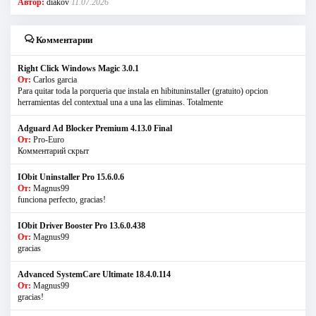
Автор:
diakov
11.07.2026
Комментарии
Right Click Windows Magic 3.0.1
От:
Carlos garcia
Para quitar toda la porqueria que instala en hibituninstaller (gratuito) opcion
herramientas del contextual una a una las eliminas. Totalmente
Adguard Ad Blocker Premium 4.13.0 Final
От:
Pro-Euro
Комментарий скрыт
IObit Uninstaller Pro 15.6.0.6
От:
Magnus99
funciona perfecto, gracias!
IObit Driver Booster Pro 13.6.0.438
От:
Magnus99
gracias
Advanced SystemCare Ultimate 18.4.0.114
От:
Magnus99
gracias!