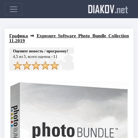
DIAKOV
.net
Графика
⇒
Exposure Software Photo Bundle Collection
11.2019
Оцените новость / программу!
4,5
из 5, всего оценок -
11