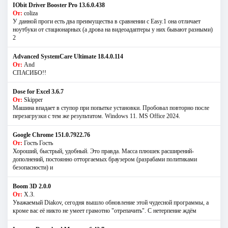
IObit Driver Booster Pro 13.6.0.438
От:
coliza
У данной проги есть два преимущества в сравнении с Easy.1 она отличает
ноутбуки от стационарных (а дрова на видеоадаптеры у них бывают разными)
2
Advanced SystemCare Ultimate 18.4.0.114
От:
And
СПАСИБО!!
Dose for Excel 3.6.7
От:
Skipper
Машина впадает в ступор при попытке установки. Пробовал повторно после
перезагрузки с тем же результатом. Windows 11. MS Offiсe 2024.
Google Chrome 151.0.7922.76
От:
Гость Гость
Хороший, быстрый, удобный. Это правда. Масса плюшек расширений-
дополнений, постоянно отторгаемых браузером (разрабами политиками
безопасности) и
Boom 3D 2.0.0
От:
Х.З.
Уважаемый Diakov, сегодня вышло обновление этой чудесной программы, а
кроме вас её никто не умеет грамотно "отрепачить". С нетерпение ждём