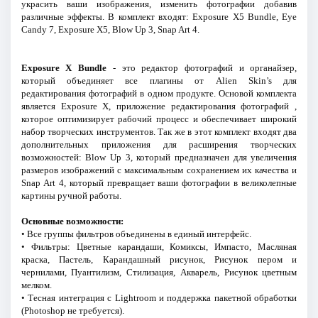
украсить ваши изображения, изменить фотографии добавив
различные эффекты. В комплект входят: Exposure X5 Bundle, Eye
Candy 7, Exposure X5, Blow Up 3, Snap Art 4.
Exposure X Bundle
- это редактор фотографий и органайзер,
который объединяет все плагины от Alien Skin’s для
редактирования фотографий в одном продукте. Основой комплекта
является Exposure X, приложение редактирования фотографий ,
которое оптимизирует рабочий процесс и обеспечивает широкий
набор творческих инструментов. Так же в этот комплект входят два
дополнительных приложения для расширения творческих
возможностей: Blow Up 3, который предназначен для увеличения
размеров изображений с максимальным сохранением их качества и
Snap Art 4, который превращает ваши фотографии в великолепные
картины ручной работы.
Основные возможности:
• Все группы фильтров объединены в единый интерфейс.
• Фильтры: Цветные карандаши, Комиксы, Импасто, Масляная
краска, Пастель, Карандашный рисунок, Рисунок пером и
чернилами, Пуантилизм, Стилизация, Акварель, Рисунок цветным
мелком.
• Тесная интеграция с Lightroom и поддержка пакетной обработки
(Photoshop не требуется).