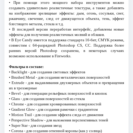
• При помощи этого мощного набора инструментов можно
создавать удивительно реалистичные текстуры, а также добавлять
на изображение зрелищные эффекты: дым, огонь, сосульки, снег,
ржавчину, свечение, след от движущегося объекта, тень, эффект
блестящего металла, стекла и т.д.
• В последней версии переработан интерфейс, добавлены новые
эффекты для получения реалистичных молний и облаков.
• В Eye Candy имеется поддержка стандарта 16-бит, CMYK режима,
совместим с 64-разрядной Photoshop CS, CC. Поддержка более
ранних версий Photoshop сохранена, в некоторых случаях
возможно использование в Fireworks.
Фильтры в составе:
• Backlight - для создания световых эффектов
• Brushed Metal - для создания металлических поверхностей
• Extrude - для выдавливания двухмерных объектов и превращения
их в трехмерные
• Bevel - для генерации рельефных поверхностей и кнопок
• Glass - для создания поверхностей из стекла
• Chrome - для создания хромированных поверхностей
• Gradient Glow - для создания рамочки с градиентом
• Motion Trail - для создания эффекта следа от движения
• Perspective Shadow - для наложения перспективных теней
• Super Star - для создания звезд
• Corona - для создания огненной короны (как у солнца)