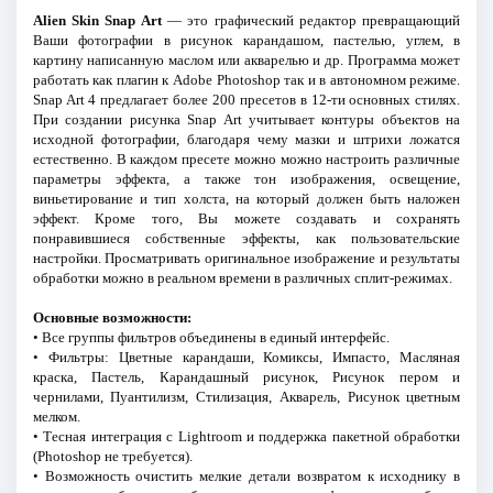
Alien Skin Snap Art
— это графический редактор превращающий
Ваши фотографии в рисунок карандашом, пастелью, углем, в
картину написанную маслом или акварелью и др. Программа может
работать как плагин к Adobe Photoshop так и в автономном режиме.
Snap Art 4 предлагает более 200 пресетов в 12-ти основных стилях.
При создании рисунка Snap Art учитывает контуры объектов на
исходной фотографии, благодаря чему мазки и штрихи ложатся
естественно. В каждом пресете можно можно настроить различные
параметры эффекта, а также тон изображения, освещение,
виньетирование и тип холста, на который должен быть наложен
эффект. Кроме того, Вы можете создавать и сохранять
понравившиеся собственные эффекты, как пользовательские
настройки. Просматривать оригинальное изображение и результаты
обработки можно в реальном времени в различных сплит-режимах.
Основные возможности:
• Все группы фильтров объединены в единый интерфейс.
• Фильтры: Цветные карандаши, Комиксы, Импасто, Масляная
краска, Пастель, Карандашный рисунок, Рисунок пером и
чернилами, Пуантилизм, Стилизация, Акварель, Рисунок цветным
мелком.
• Тесная интеграция с Lightroom и поддержка пакетной обработки
(Photoshop не требуется).
• Возможность очистить мелкие детали возвратом к исходнику в