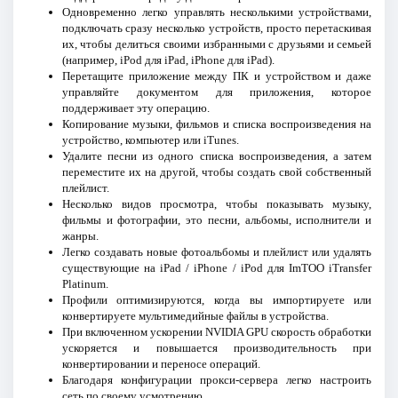
Одновременно легко управлять несколькими устройствами,
подключать сразу несколько устройств, просто перетаскивая
их, чтобы делиться своими избранными с друзьями и семьей
(например, iPod для iPad, iPhone для iPad).
Перетащите приложение между ПК и устройством и даже
управляйте документом для приложения, которое
поддерживает эту операцию.
Копирование музыки, фильмов и списка воспроизведения на
устройство, компьютер или iTunes.
Удалите песни из одного списка воспроизведения, а затем
переместите их на другой, чтобы создать свой собственный
плейлист.
Несколько видов просмотра, чтобы показывать музыку,
фильмы и фотографии, это песни, альбомы, исполнители и
жанры.
Легко создавать новые фотоальбомы и плейлист или удалять
существующие на iPad / iPhone / iPod для ImTOO iTransfer
Platinum.
Профили оптимизируются, когда вы импортируете или
конвертируете мультимедийные файлы в устройства.
При включенном ускорении NVIDIA GPU скорость обработки
ускоряется и повышается производительность при
конвертировании и переносе операций.
Благодаря конфигурации прокси-сервера легко настроить
сеть по своему усмотрению.