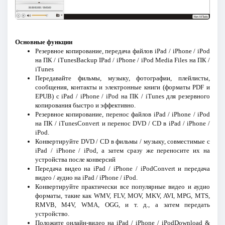
Основные функции
Резервное копирование, передача файлов iPad / iPhone / iPod
на ПК / iTunesBackup IPad / iPhone / iPod Media Files на ПК /
iTunes
Передавайте фильмы, музыку, фотографии, плейлисты,
сообщения, контакты и электронные книги (форматы PDF и
EPUB) с iPad / iPhone / iPod на ПК / iTunes для резервного
копирования быстро и эффективно.
Резервное копирование, перенос файлов iPad / iPhone / iPod
на ПК / iTunesConvert и перенос DVD / CD в iPad / iPhone /
iPod.
Конвертируйте DVD / CD в фильмы / музыку, совместимые с
iPad / iPhone / iPod, а затем сразу же переносите их на
устройства после конверсий
Передача видео на iPad / iPhone / iPodConvert и передача
видео / аудио на iPad / iPhone / iPod.
Конвертируйте практически все популярные видео и аудио
форматы, такие как WMV, FLV, MOV, MKV, AVI, MPG, MTS,
RMVB, M4V, WMA, OGG, и т. д., а затем передать
устройство.
Положите онлайн-видео на iPad / iPhone / iPodDownload &