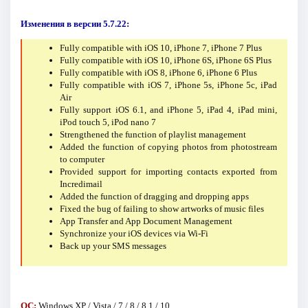
Изменения в версии 5.7.22:
Fully compatible with iOS 10, iPhone 7, iPhone 7 Plus
Fully compatible with iOS 10, iPhone 6S, iPhone 6S Plus
Fully compatible with iOS 8, iPhone 6, iPhone 6 Plus
Fully compatible with iOS 7, iPhone 5s, iPhone 5c, iPad
Air
Fully support iOS 6.1, and iPhone 5, iPad 4, iPad mini,
iPod touch 5, iPod nano 7
Strengthened the function of playlist management
Added the function of copying photos from photostream
to computer
Provided support for importing contacts exported from
Incredimail
Added the function of dragging and dropping apps
Fixed the bug of failing to show artworks of music files
App Transfer and App Document Management
Synchronize your iOS devices via Wi-Fi
Back up your SMS messages
ОС:
Windows XP / Vista / 7 / 8 / 8.1 / 10