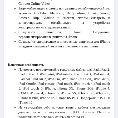
Convert Online Video
Загружайте видео с самых популярных онлайн-видео-сайтов,
включая YouTube, Metacafe, Dailymotion, Break, Vimeo,
Revver, Blip, Vidilife и Stickam, чтобы смотреть и
конвертировать онлайн-видео на устройства
непосредственно с удовольствием.
Создавайте рингтоны iPhone. Создавайте
персонализированные рингтоны iPhone.
Создавайте специальные и интересные рингтоны для iPhone
из аудио- и видеофайлов и легко переносите на iPhone.
Ключевая особенность
Полностью поддерживайте выходные файлы для iPad, iPad 2,
iPad 3, iPad 4, iPad mini, iPad mini 2, iPad mini 3, iPad mini 4,
iPad Air, iPad Air 2, iPad Pro, iPod, nano (5th Gen), iPod мини,
iPod shuffle, iPod classic, iPod touch, iPod touch 4, iPod touch
5, iPod touch 6, iPhone, iPhone 3G, iPhone 3GS, iPhone 4,
CDMA iPhone 4, iPhone 5, iPhone 5S, iPhone 5C, iPhone 6,
iPhone 6 Plus, iPhone 6S, iPhone 6S Plus. Поддержка iOS 10 и
iTunes 12
Не утруждайте себя поиском вашего кабеля для передачи
данных, если он неуместен. ImTOO iTransfer Platinum
поддерживает передачу данных через Wi-Fi.