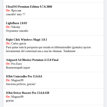
UltraISO Premium Edition 9.7.6.3860
От:
Ярослав
спасибо! мяу !!!
LightBurn 2.0.03
От:
Nikolay
Огромное спасибо
Right Click Windows Magic 3.0.1
От:
Carlos garcia
Para quitar toda la porqueria que instala en hibituninstaller (gratuito) opcion
herramientas del contextual una a una las eliminas. Totalmente
Adguard Ad Blocker Premium 4.13.0 Final
От:
Pro-Euro
Комментарий скрыт
IObit Uninstaller Pro 15.6.0.6
От:
Magnus99
funciona perfecto, gracias!
IObit Driver Booster Pro 13.6.0.438
От:
Magnus99
gracias