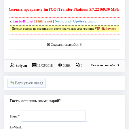
Скачать программу ImTOO iTransfer Platinum 5.7.22 (69,30 МБ):
с
TurboBit.net
|
Hitfile.net
|
Not found
|
Up-4ever.com
|
Прямая ссылка на скачивание доступна только для группы:
VIP-diakov.net
Сказали спасибо: 3
tolyan
Сказали спасибо: 3
11/02/2018
6 363
0
Вернуться назад
Гость
, оставишь комментарий?
Имя:
*
E-Mail: