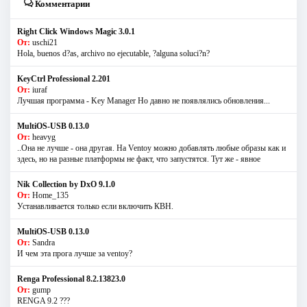
Комментарии
Right Click Windows Magic 3.0.1
От:
uschi21
Hola, buenos d?as, archivo no ejecutable, ?alguna soluci?n?
KeyCtrl Professional 2.201
От:
iuraf
Лучшая программа - Key Manager Но давно не появлялись обновления...
MultiOS-USB 0.13.0
От:
heavyg
..Она не лучше - она другая. На Ventoy можно добавлять любые образы как и
здесь, но на разные платформы не факт, что запустятся. Тут же - явное
Nik Collection by DxO 9.1.0
От:
Home_135
Устанавливается только если включить КВН.
MultiOS-USB 0.13.0
От:
Sandra
И чем эта прога лучше за ventoy?
Renga Professional 8.2.13823.0
От:
gump
RENGA 9.2 ???