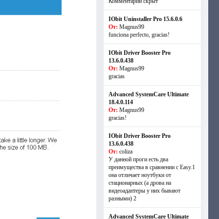
Комментарий скрыт
IObit Uninstaller Pro 15.6.0.6
От:
Magnus99
funciona perfecto, gracias!
IObit Driver Booster Pro
13.6.0.438
От:
Magnus99
gracias
Advanced SystemCare Ultimate
18.4.0.114
От:
Magnus99
gracias!
IObit Driver Booster Pro
13.6.0.438
От:
coliza
У данной проги есть два
преимущества в сравнении с Easy.1
она отличает ноутбуки от
стационарных (а дрова на
видеоадаптеры у них бывают
разными) 2
Advanced SystemCare Ultimate