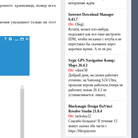
нетерпение ждём
денного хранилища, номер всех
Internet Download Manager
6.43.7
жения указывают только на этот
От:
OlegL
Кстати, может кто-нибудь
подскажет как все-таки настроить
IDM, чтобы он качал с ютуба и не
переставал бы скачивать через
короткое время. А то не раз
Sygic GPS Navigation &amp;
Maps 26.4.2
От:
viktor58
Добрый день, на сяоми работает
отлично, на Samsung S24 Ultra,
прошлая версия работала,теперь не
работает, новая 26.4.2 не
устанавливается. пишет,
Blackmagic Design DaVinci
Resolve Studio 21.0.4
От:
nickolay22
Спасибо большое! В течение 15
минут скачал обе части с
https://filespayouts