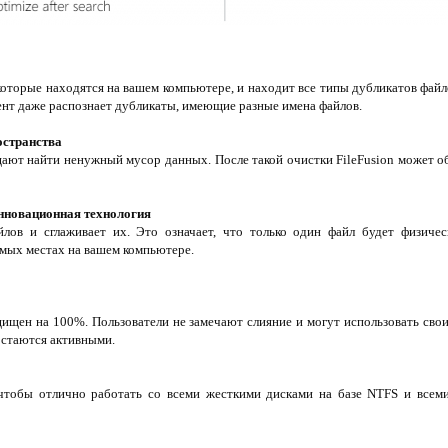
 которые находятся на вашем компьютере, и находит все типы дубликатов фай
ент даже распознает дубликаты, имеющие разные имена файлов.
остранства
ают найти ненужный мусор данных. После такой очистки FileFusion может о
нновационная технология
лов и сглаживает их. Это означает, что только один файл будет физичес
мых местах на вашем компьютере.
ащищен на 100%. Пользователи не замечают слияние и могут использовать сво
остаются активными.
чтобы отлично работать со всеми жесткими дисками на базе NTFS и всеми