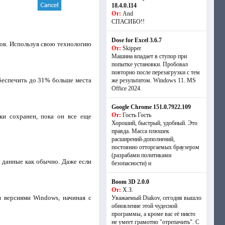
18.4.0.114
От:
And
СПАСИБО!!
Dose for Excel 3.6.7
лов. Используя свою технологию
От:
Skipper
Машина впадает в ступор при
попытке установки. Пробовал
повторно после перезагрузки с тем
беспечить до 31% больше места
же результатом. Windows 11. MS
Offiсe 2024.
Google Chrome 151.0.7922.109
От:
Гость Гость
ки сохранен, пока он все еще
Хороший, быстрый, удобный. Это
правда. Масса плюшек
расширений-дополнений,
постоянно отторгаемых браузером
(разрабами политиками
и данные как обычно. Даже если
безопасности) и
Boom 3D 2.0.0
От:
Х.З.
 версиями Windows, начиная с
Уважаемый Diakov, сегодня вышло
обновление этой чудесной
программы, а кроме вас её никто
не умеет грамотно "отрепачить". С