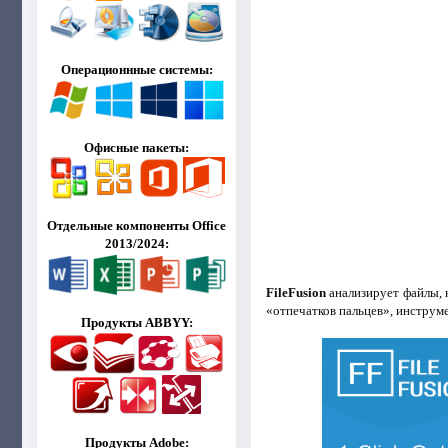
Операционнные системы:
Офисные пакеты:
Отдельные компоненты Office
2013/2024:
FileFusion
анализирует файлы, 
«отпечатков пальцев», инструм
Продукты ABBYY:
Продукты Adobe: