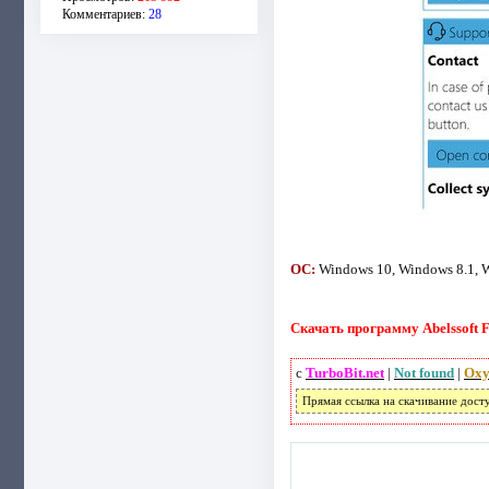
Комментариев:
28
ОС:
Windows 10, Windows 8.1, 
Скачать программу Abelssoft Fi
с
TurboBit.net
|
Not found
|
Oxy
Прямая ссылка на скачивание дост