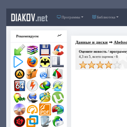
DIAKOV
.net
Программы
Библиотека
Рекомендуем
Данные и диски
⇒
Abelsso
Оцените новость / программ
4,3
из 5, всего оценок -
6