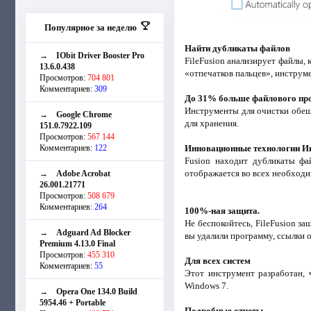
Популярное за неделю
Найти дубликаты файлов
→
IObit Driver Booster Pro
FileFusion анализирует файлы,
13.6.0.438
«отпечатков пальцев», инструм
Просмотров:
704 801
Комментариев:
309
До 31% больше файлового пр
Инструменты для очистки обещ
→
Google Chrome
для хранения.
151.0.7922.109
Просмотров:
567 144
Комментариев:
122
Инновационные технологии И
Fusion находит дубликаты фай
отображается во всех необходи
→
Adobe Acrobat
26.001.21771
Просмотров:
508 679
Комментариев:
264
100%-ная защита.
Не беспокойтесь, FileFusion з
→
Adguard Ad Blocker
вы удалили программу, ссылки 
Premium 4.13.0 Final
Просмотров:
455 310
Для всех систем
Комментариев:
55
Этот инструмент разработан, 
Windows 7.
→
Opera One 134.0 Build
5954.46 + Portable
Подробные отчеты