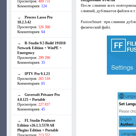
Просмотров:
409 751
После слияния всех повторяющ
Комментариев:
124
слияний, дубликатов файлов и т.
→
Process Lasso Pro
FusionSmart: при слиянии дубл
18.2.3.42
Просмотров:
326 368
физический файл.
Комментариев:
64
→
R-Studio 9.5 Build 191810
Network Edition + WinPE +
Emergency
Просмотров:
299 296
Комментариев:
35
→
IPTV Pro 9.1.23
Просмотров:
265 516
Комментариев:
65
→
Goversoft Privazer Pro
4.0.125 + Portable
Просмотров:
227 837
Комментариев:
45
→
FL Studio Producer
Edition v26.1.3.5570 All
Plugins Edition + Portable
Просмотров:
213 552