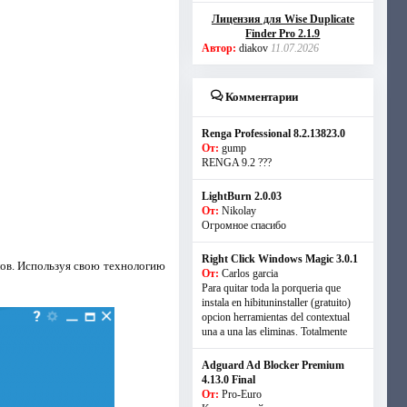
Лицензия для Wise Duplicate
Finder Pro 2.1.9
Автор:
diakov
11.07.2026
Комментарии
Renga Professional 8.2.13823.0
От:
gump
RENGA 9.2 ???
LightBurn 2.0.03
От:
Nikolay
Огромное спасибо
Right Click Windows Magic 3.0.1
лов. Используя свою технологию
От:
Carlos garcia
Para quitar toda la porqueria que
instala en hibituninstaller (gratuito)
opcion herramientas del contextual
una a una las eliminas. Totalmente
Adguard Ad Blocker Premium
4.13.0 Final
От:
Pro-Euro