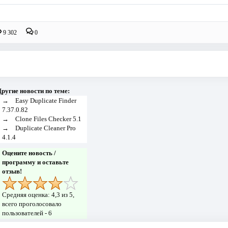
9 302
0
ругие новости по теме:
→
Easy Duplicate Finder
7.37.0.82
→
Clone Files Checker 5.1
→
Duplicate Cleaner Pro
4.1.4
Оцените новость /
программу и оставьте
отзыв!
Средняя оценка:
4,3
из 5,
всего проголосовало
пользователей -
6