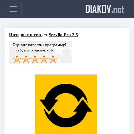
DIAKOV
.net
Интернет и сеть
⇒
Serviio Pro 2.5
Оцените новость / программу!
5
из 5, всего оценок -
16