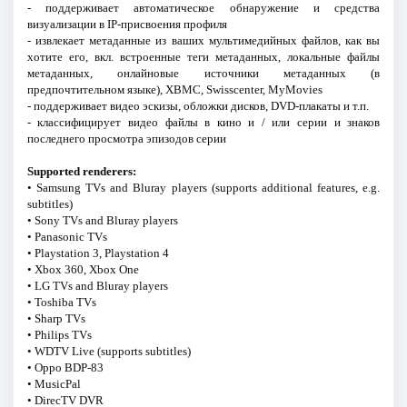
- поддерживает автоматическое обнаружение и средства
визуализации в IP-присвоения профиля
- извлекает метаданные из ваших мультимедийных файлов, как вы
хотите его, вкл. встроенные теги метаданных, локальные файлы
метаданных, онлайновые источники метаданных (в
предпочтительном языке), XBMC, Swisscenter, MyMovies
- поддерживает видео эскизы, обложки дисков, DVD-плакаты и т.п.
- классифицирует видео файлы в кино и / или серии и знаков
последнего просмотра эпизодов серии
Supported renderers:
• Samsung TVs and Bluray players (supports additional features, e.g.
subtitles)
• Sony TVs and Bluray players
• Panasonic TVs
• Playstation 3, Playstation 4
• Xbox 360, Xbox One
• LG TVs and Bluray players
• Toshiba TVs
• Sharp TVs
• Philips TVs
• WDTV Live (supports subtitles)
• Oppo BDP-83
• MusicPal
• DirecTV DVR