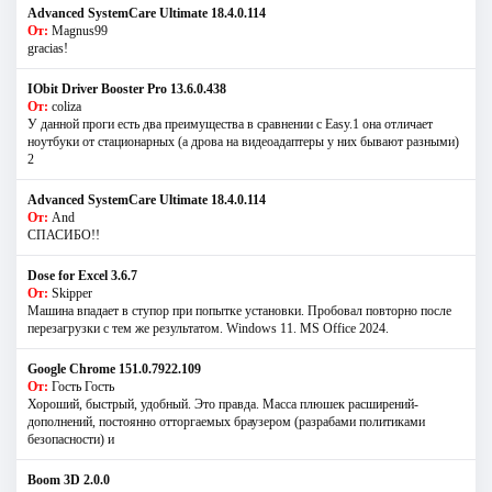
Advanced SystemCare Ultimate 18.4.0.114
От:
Magnus99
gracias!
IObit Driver Booster Pro 13.6.0.438
От:
coliza
У данной проги есть два преимущества в сравнении с Easy.1 она отличает
ноутбуки от стационарных (а дрова на видеоадаптеры у них бывают разными)
2
Advanced SystemCare Ultimate 18.4.0.114
От:
And
СПАСИБО!!
Dose for Excel 3.6.7
От:
Skipper
Машина впадает в ступор при попытке установки. Пробовал повторно после
перезагрузки с тем же результатом. Windows 11. MS Offiсe 2024.
Google Chrome 151.0.7922.109
От:
Гость Гость
Хороший, быстрый, удобный. Это правда. Масса плюшек расширений-
дополнений, постоянно отторгаемых браузером (разрабами политиками
безопасности) и
Boom 3D 2.0.0