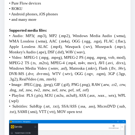
• Pure Flow devices
• ROKU
• Android phones, iOS phones
• and many more
Supported media files:
• Audio: MP3( .mp3), MP2 (.mp2), Windows Media Audio (.wma),
WMA Lossless (.wma), AAC (.m4a), OGG (.ogg, .oga), FLAC (.flac),
Apple Lossless ALAC (.mp4), Wawpack (.wv), Musepack (.mpc),
Monkey's Audio (.ape), DSF (.dsf), WAV (.wav),
• Video: MPEG-1 (.mpg, .mpeg), MPEG-2 PS (.mpg, .mpeg, vob, mod),
MPEG-2 TS (.ts, .m2ts), MPEG-4 (.mp4, m4v, mov), AVI (.avi, .divx),
Windows Media Video (.wmv, .asf), Matroska (.mkv), Flash (.flv, .f4v),
DVR-MS (.dvr, .dvr-ms), WTV (.wtv), OGG (.ogv, .ogm), 3GP (.3gp,
.3g2), RealVideo (.rm, .rmvb)
• Image: JPEG (.jpg, .jpeg), GIF (.gif), PNG (.png), RAW (.arw, .cr2, .crw,
.dng, .raf, .raw,. rw2, .mrw, .nef, .nrw, .pef, .srf, .orf)
• Playlist: PLS (.pls), M3U (.m3u, .m3u8), ASX (.asx, .wax., .wrx), WPL
(.wpl)
• Subtitles: SubRip (.srt, .txt), SSA/ASS (.ssa, .ass), MicroDVD (.sub,
.txt), SAMI (.smi), VTT (.vtt), MOV open text