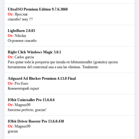
UltraISO Premium Edition 9.7.6.3860
От:
Ярослав
спасибо! мяу !!!
LightBurn 2.0.03
От:
Nikolay
Огромное спасибо
Right Click Windows Magic 3.0.1
От:
Carlos garcia
Para quitar toda la porqueria que instala en hibituninstaller (gratuito) opcion
herramientas del contextual una a una las eliminas. Totalmente
Adguard Ad Blocker Premium 4.13.0 Final
От:
Pro-Euro
Комментарий скрыт
IObit Uninstaller Pro 15.6.0.6
От:
Magnus99
funciona perfecto, gracias!
IObit Driver Booster Pro 13.6.0.438
От:
Magnus99
gracias