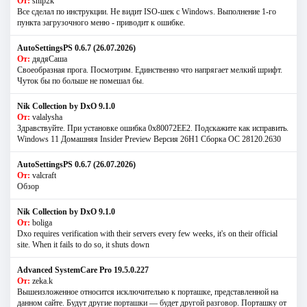
От:
snip2k
Все сделал по инструкции. Не видит ISO-шек с Windows. Выполнение 1-го
пункта загрузочного меню - приводит к ошибке.
AutoSettingsPS 0.6.7 (26.07.2026)
От:
дядяСаша
Своеобразная прога. Посмотрим. Единственно что напрягает мелкий шрифт.
Чуток бы по больше не помешал бы.
Nik Collection by DxO 9.1.0
От:
valalysha
Здравствуйте. При установке ошибка 0х80072EE2. Подскажите как исправить.
Windows 11 Домашняя Insider Preview Версия 26H1 Сборка ОС 28120.2630
AutoSettingsPS 0.6.7 (26.07.2026)
От:
valcraft
Обзор
Nik Collection by DxO 9.1.0
От:
boliga
Dxo requires verification with their servers every few weeks, it's on their official
site. When it fails to do so, it shuts down
Advanced SystemCare Pro 19.5.0.227
От:
zeka.k
Вышеизложенное относится исключительно к порташке, представленной на
данном сайте. Будут другие порташки — будет другой разговор. Порташку от