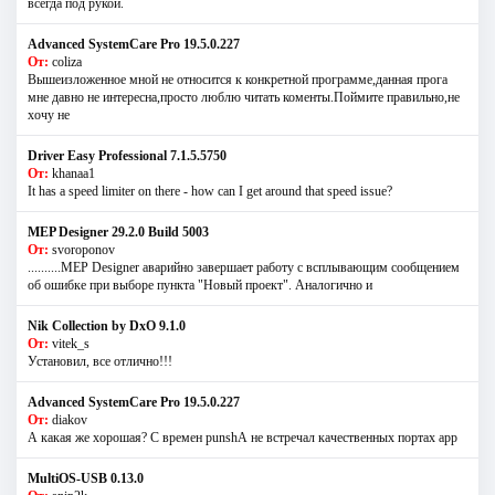
всегда под рукой.
Advanced SystemCare Pro 19.5.0.227
От:
coliza
Вышеизложенное мной не относится к конкретной программе,данная прога
мне давно не интересна,просто люблю читать коменты.Поймите правильно,не
хочу не
Driver Easy Professional 7.1.5.5750
От:
khanaa1
It has a speed limiter on there - how can I get around that speed issue?
MEP Designer 29.2.0 Build 5003
От:
svoroponov
..........MEP Designer аварийно завершает работу с всплывающим сообщением
об ошибке при выборе пункта "Новый проект". Аналогично и
Nik Collection by DxO 9.1.0
От:
vitek_s
Установил, все отлично!!!
Advanced SystemCare Pro 19.5.0.227
От:
diakov
А какая же хорошая? С времен punshА не встречал качественных портах app
MultiOS-USB 0.13.0