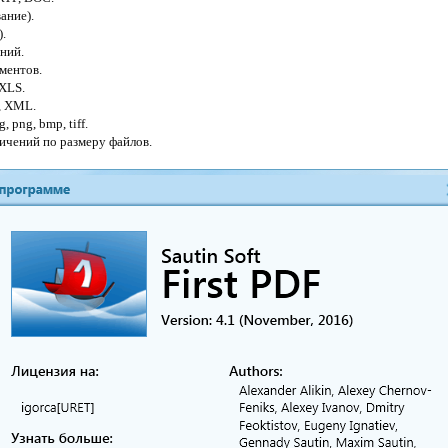
ание).
.
ений.
ументов.
 XLS.
, XML.
 png, bmp, tiff.
ничений по размеру файлов.