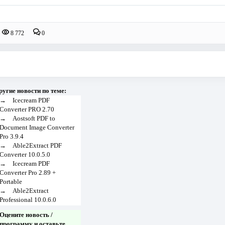
8 772
0
ругие новости по теме:
→
Icecream PDF
Converter PRO 2.70
→
Aostsoft PDF to
Document Image Converter
Pro 3.9.4
→
Able2Extract PDF
Converter 10.0.5.0
→
Icecream PDF
Converter Pro 2.89 +
Portable
→
Able2Extract
Professional 10.0.6.0
Оцените новость /
программу и оставьте