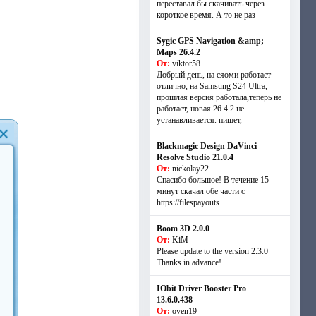
переставал бы скачивать через
короткое время. А то не раз
Sygic GPS Navigation &amp;
Maps 26.4.2
От:
viktor58
Добрый день, на сяоми работает
отлично, на Samsung S24 Ultra,
прошлая версия работала,теперь не
работает, новая 26.4.2 не
устанавливается. пишет,
Blackmagic Design DaVinci
Resolve Studio 21.0.4
От:
nickolay22
Спасибо большое! В течение 15
минут скачал обе части с
https://filespayouts
Boom 3D 2.0.0
От:
KiM
Please update to the version 2.3.0
Thanks in advance!
IObit Driver Booster Pro
13.6.0.438
От:
oven19