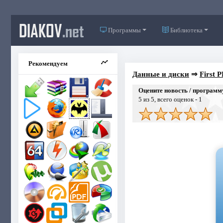
DIAKOV
.net
Программы
Библиотека
Рекомендуем
Данные и диски
⇒
First P
Оцените новость / программ
5
из 5, всего оценок -
1