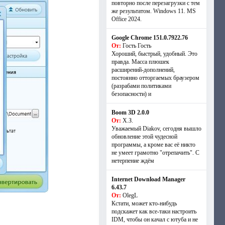
повторно после перезагрузки с тем
же результатом. Windows 11. MS
Offiсe 2024.
Google Chrome 151.0.7922.76
От:
Гость Гость
Хороший, быстрый, удобный. Это
правда. Масса плюшек
расширений-дополнений,
постоянно отторгаемых браузером
(разрабами политиками
безопасности) и
Boom 3D 2.0.0
От:
Х.З.
Уважаемый Diakov, сегодня вышло
обновление этой чудесной
программы, а кроме вас её никто
не умеет грамотно "отрепачить". С
нетерпение ждём
Internet Download Manager
6.43.7
От:
OlegL
Кстати, может кто-нибудь
подскажет как все-таки настроить
IDM, чтобы он качал с ютуба и не