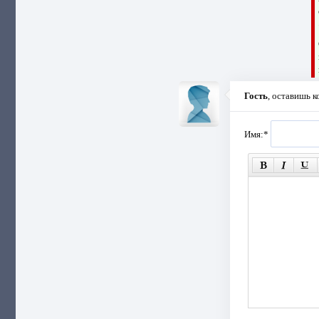
Гость
, оставишь 
Имя:
*