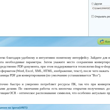
егко благодаря удобному и интуитивно понятному интерфейсу. Зайдите для н
та необходимые параметры. Затем укажите место сохранения конвертир
редственно PDF-документа, при этом поддерживается технология drag-n-drop 
 форматом (Word, Excel, XML, HTML, изображение, текст), после чего нажать
аницы PDF для конвертирования (по умолчанию устанавливается "Все").
аточно быстро и умеренно потребляет ресурсы ПК, так что при конверт
ыми делами. По окончании работы есть кнопочка открытия полученных док
нкция OCR - оптическое распознавание символов, что особенно актуально пр