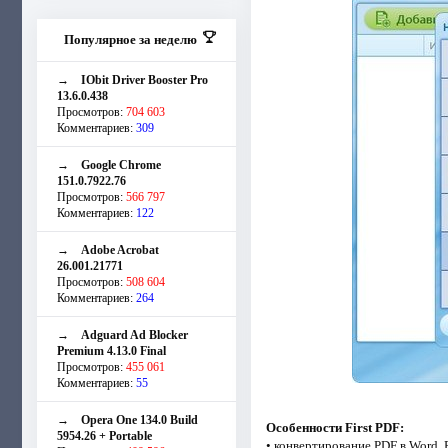
Популярное за неделю
→
IObit Driver Booster Pro
13.6.0.438
Просмотров:
704 603
Комментариев:
309
→
Google Chrome
151.0.7922.76
Просмотров:
566 797
Комментариев:
122
→
Adobe Acrobat
26.001.21771
Просмотров:
508 604
Комментариев:
264
→
Adguard Ad Blocker
Premium 4.13.0 Final
Просмотров:
455 061
Комментариев:
55
→
Opera One 134.0 Build
Особенности First PDF:
5954.26 + Portable
• конвертирование PDF в Word, 