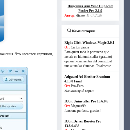
Лицензия для Wise Duplicate
Finder Pro 2.1.9
Автор:
diakov
11.07.2026
Комментарии
Right Click Windows Magic 3.0.1
От:
Carlos garcia
Para quitar toda la porqueria que
ражения. Что касается картинок,
instala en hibituninstaller (gratuito)
opcion herramientas del contextual
una a una las eliminas. Totalmente
Adguard Ad Blocker Premium
4.13.0 Final
От:
Pro-Euro
Комментарий скрыт
IObit Uninstaller Pro 15.6.0.6
От:
Magnus99
funciona perfecto, gracias!
IObit Driver Booster Pro
13.6.0.438