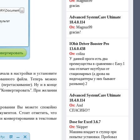
От:
Magnus99
gracias
Advanced SystemCare Ultimate
18.4.0.114
От:
Magnus99
gracias!
IObit Driver Booster Pro
13.6.0.438
От:
coliza
У данной проги есть два
преимущества в сравнении с Easy.1
она отличает ноутбуки от
ачала в настройки и установите
стационарных (а дрова на
ованного файла. Теперь можно
видеоадаптеры у них бывают
разными) 2
(перетаскивание). Ну и в конце
 "Конвертировать". При желании
Advanced SystemCare Ultimate
18.4.0.114
От:
And
ировании Вы можете спокойно
СПАСИБО!!
ументов. Стоит отметить, что
и конвертировании в текстовые
Dose for Excel 3.6.7
От:
Skipper
Машина впадает в ступор при
попытке установки. Пробовал