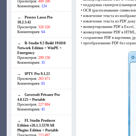
Просмотров:
409 596
• поддержка сканеров (сканиров
Комментариев:
124
• OCR (распознавание символов)
• извлечение текста из изображ
→
Process Lasso Pro
• извлечение текста из PDF док
18.2.3.42
• конвертирование PDF в Excel,
Просмотров:
326 326
Комментариев:
64
• конвертирование PDF в HTML
• сохранение PDF в картинки, jpg,
• преобразование PDF без огра
→
R-Studio 9.5 Build 191810
Network Edition + WinPE +
Emergency
Просмотров:
299 250
Комментариев:
35
→
IPTV Pro 9.1.23
Просмотров:
265 471
Комментариев:
65
→
Goversoft Privazer Pro
4.0.125 + Portable
Просмотров:
227 804
Комментариев:
45
→
FL Studio Producer
Edition v26.1.3.5570 All
Plugins Edition + Portable
Просмотров:
213 497