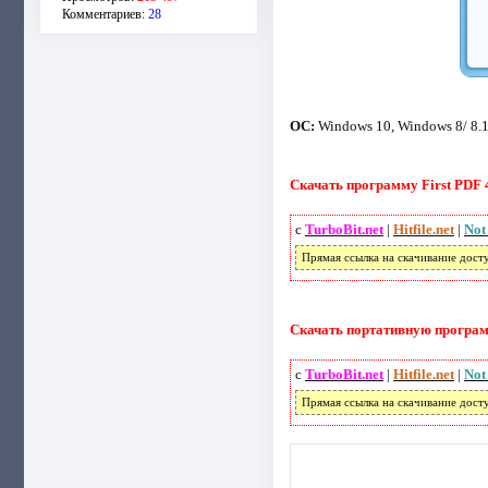
Комментариев:
28
ОС:
Windows 10, Windows 8/ 8.1,
Скачать программу First PDF 4
с
TurboBit.net
|
Hitfile.net
|
Not
Прямая ссылка на скачивание дост
Скачать портативную программу
с
TurboBit.net
|
Hitfile.net
|
Not
Прямая ссылка на скачивание дост