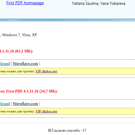
 Windows 7, Vista, XP
.1.11.16 (81,1 МБ):
 found
|
Nitroflare.com
|
упна только для группы:
VIP-diakov.net
 First PDF 4.1.11.16 (34,7 МБ):
 found
|
Nitroflare.com
|
упна только для группы:
VIP-diakov.net
Сказали спасибо: 17