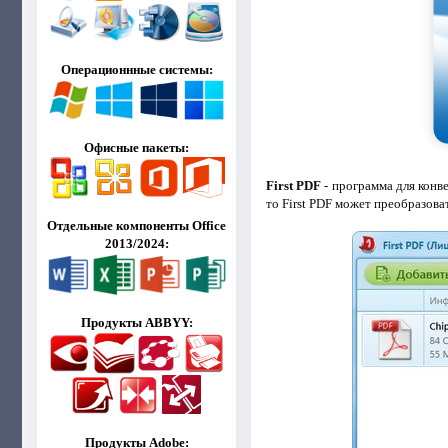
Операционнные системы:
Офисные пакеты:
First PDF
- программа для конв
то First PDF может преобразов
Отдельные компоненты Office
2013/2024:
Продукты ABBYY:
Продукты Adobe: