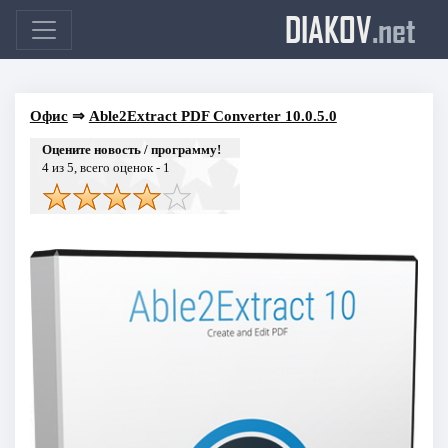
DIAKOV
.net
Офис
⇒
Able2Extract PDF Converter 10.0.5.0
Оцените новость / программу!
4
из 5, всего оценок -
1