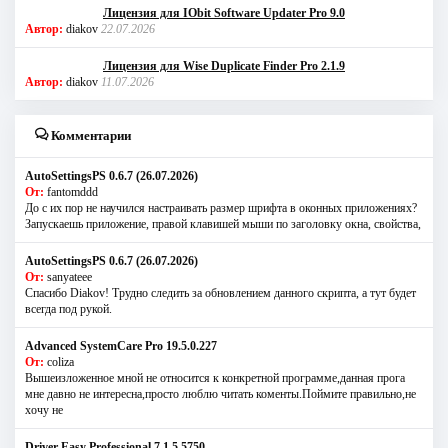
Лицензия для IObit Software Updater Pro 9.0
Автор:
diakov
22.07.2026
Лицензия для Wise Duplicate Finder Pro 2.1.9
Автор:
diakov
11.07.2026
Комментарии
AutoSettingsPS 0.6.7 (26.07.2026)
От:
fantomddd
До с их пор не научился настраивать размер шрифта в оконных приложениях?
Запускаешь приложение, правой клавишей мыши по заголовку окна, свойства,
AutoSettingsPS 0.6.7 (26.07.2026)
От:
sanyateee
Спасибо Diakov! Трудно следить за обновлением данного скрипта, а тут будет
всегда под рукой.
Advanced SystemCare Pro 19.5.0.227
От:
coliza
Вышеизложенное мной не относится к конкретной программе,данная прога
мне давно не интересна,просто люблю читать коменты.Поймите правильно,не
хочу не
Driver Easy Professional 7.1.5.5750