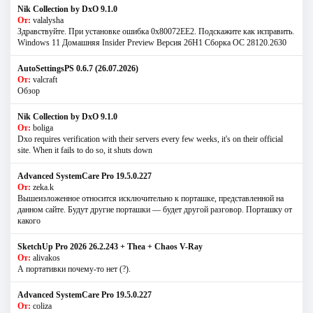
Nik Collection by DxO 9.1.0
От:
valalysha
Здравствуйте. При установке ошибка 0х80072EE2. Подскажите как исправить.
Windows 11 Домашняя Insider Preview Версия 26H1 Сборка ОС 28120.2630
AutoSettingsPS 0.6.7 (26.07.2026)
От:
valcraft
Обзор
Nik Collection by DxO 9.1.0
От:
boliga
Dxo requires verification with their servers every few weeks, it's on their official
site. When it fails to do so, it shuts down
Advanced SystemCare Pro 19.5.0.227
От:
zeka.k
Вышеизложенное относится исключительно к порташке, представленной на
данном сайте. Будут другие порташки — будет другой разговор. Порташку от
какого
SketchUp Pro 2026 26.2.243 + Thea + Chaos V-Ray
От:
alivakos
А портативки почему-то нет (?).
Advanced SystemCare Pro 19.5.0.227
От:
coliza