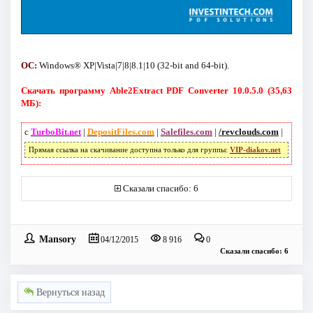
ОС:
Windows® XP|Vista|7|8|8.1|10 (32-bit and 64-bit).
Скачать программу Able2Extract PDF Converter 10.0.5.0 (35,63
МБ):
с
TurboBit.net
|
DepositFiles.com
|
Salefiles.com
|
/revclouds.com
|
Прямая ссылка на скачивание доступна только для группы:
VIP-diakov.net
Сказали спасибо: 6
Mansory
04/12/2015
8 916
0
Сказали спасибо: 6
Вернуться назад