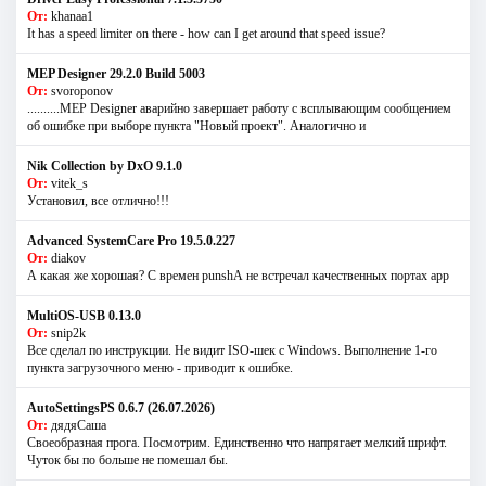
От:
khanaa1
It has a speed limiter on there - how can I get around that speed issue?
MEP Designer 29.2.0 Build 5003
От:
svoroponov
..........MEP Designer аварийно завершает работу с всплывающим сообщением
об ошибке при выборе пункта "Новый проект". Аналогично и
Nik Collection by DxO 9.1.0
От:
vitek_s
Установил, все отлично!!!
Advanced SystemCare Pro 19.5.0.227
От:
diakov
А какая же хорошая? С времен punshА не встречал качественных портах app
MultiOS-USB 0.13.0
От:
snip2k
Все сделал по инструкции. Не видит ISO-шек с Windows. Выполнение 1-го
пункта загрузочного меню - приводит к ошибке.
AutoSettingsPS 0.6.7 (26.07.2026)
От:
дядяСаша
Своеобразная прога. Посмотрим. Единственно что напрягает мелкий шрифт.
Чуток бы по больше не помешал бы.