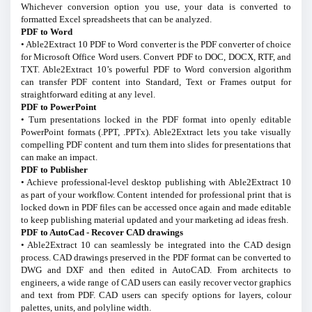
Whichever conversion option you use, your data is converted to
formatted Excel spreadsheets that can be analyzed.
PDF to Word
• Able2Extract 10 PDF to Word converter is the PDF converter of choice
for Microsoft Office Word users. Convert PDF to DOC, DOCX, RTF, and
TXT. Able2Extract 10’s powerful PDF to Word conversion algorithm
can transfer PDF content into Standard, Text or Frames output for
straightforward editing at any level.
PDF to PowerPoint
• Turn presentations locked in the PDF format into openly editable
PowerPoint formats (.PPT, .PPTx). Able2Extract lets you take visually
compelling PDF content and turn them into slides for presentations that
can make an impact.
PDF to Publisher
• Achieve professional-level desktop publishing with Able2Extract 10
as part of your workflow. Content intended for professional print that is
locked down in PDF files can be accessed once again and made editable
to keep publishing material updated and your marketing ad ideas fresh.
PDF to AutoCad - Recover CAD drawings
• Able2Extract 10 can seamlessly be integrated into the CAD design
process. CAD drawings preserved in the PDF format can be converted to
DWG and DXF and then edited in AutoCAD. From architects to
engineers, a wide range of CAD users can easily recover vector graphics
and text from PDF. CAD users can specify options for layers, colour
palettes, units, and polyline width.