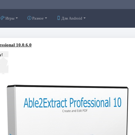
Игры
Разное
Для Android
ssional 10.0.6.0
у!