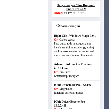
Лицензия для Wise Duplicate
Finder Pro 2.1.9
Автор:
diakov
11.07.2026
Комментарии
Right Click Windows Magic 3.0.1
От:
Carlos garcia
Para quitar toda la porqueria que
instala en hibituninstaller (gratuito)
opcion herramientas del contextual
una a una las eliminas. Totalmente
Adguard Ad Blocker Premium
4.13.0 Final
От:
Pro-Euro
Комментарий скрыт
IObit Uninstaller Pro 15.6.0.6
От:
Magnus99
funciona perfecto, gracias!
IObit Driver Booster Pro
13.6.0.438