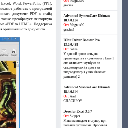
От:
Magnus99
xcel, Word, PowerPoint (PPT),
gracias
зволяют работать с программой
зовать документ PDF в слайд
Advanced SystemCare Ultimate
а также преобразует векторную
18.4.0.114
изма «PDF to HTML». Поддержка
От:
Magnus99
я оригинального документа.
gracias!
IObit Driver Booster Pro
13.6.0.438
От:
coliza
У данной проги есть два
преимущества в сравнении с Easy.1
она отличает ноутбуки от
стационарных (а дрова на
видеоадаптеры у них бывают
разными) 2
Advanced SystemCare Ultimate
18.4.0.114
От:
And
СПАСИБО!!
Dose for Excel 3.6.7
От:
Skipper
Машина впадает в ступор при
попытке установки. Пробовал