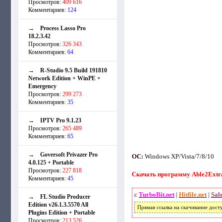
Просмотров:
409 616
Комментариев:
124
→
Process Lasso Pro
18.2.3.42
Просмотров:
326 343
Комментариев:
64
→
R-Studio 9.5 Build 191810
Network Edition + WinPE +
Emergency
Просмотров:
299 273
Комментариев:
35
→
IPTV Pro 9.1.23
Просмотров:
265 489
Комментариев:
65
→
Goversoft Privazer Pro
ОС:
Windows XP/Vista/7/8/10
4.0.125 + Portable
Просмотров:
227 818
Скачать программу Able2Extract
Комментариев:
45
с
TurboBit.net
|
Hitfile.net
|
Sal
→
FL Studio Producer
Edition v26.1.3.5570 All
Прямая ссылка на скачивание дост
Plugins Edition + Portable
Просмотров:
213 526