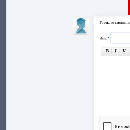
Гость
, оставишь 
Имя:
*