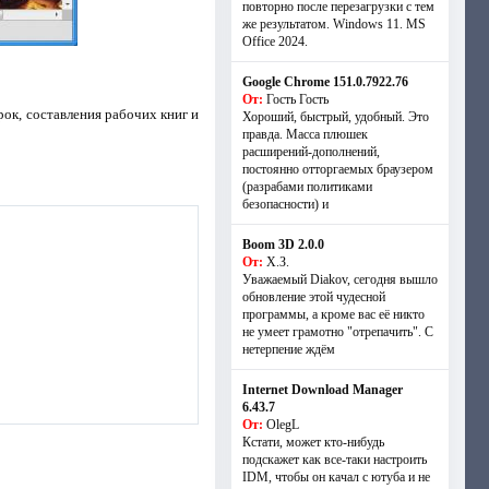
повторно после перезагрузки с тем
же результатом. Windows 11. MS
Offiсe 2024.
Google Chrome 151.0.7922.76
От:
Гость Гость
ок, составления рабочих книг и
Хороший, быстрый, удобный. Это
правда. Масса плюшек
расширений-дополнений,
постоянно отторгаемых браузером
(разрабами политиками
безопасности) и
Boom 3D 2.0.0
От:
Х.З.
Уважаемый Diakov, сегодня вышло
обновление этой чудесной
программы, а кроме вас её никто
не умеет грамотно "отрепачить". С
нетерпение ждём
Internet Download Manager
6.43.7
От:
OlegL
Кстати, может кто-нибудь
подскажет как все-таки настроить
IDM, чтобы он качал с ютуба и не