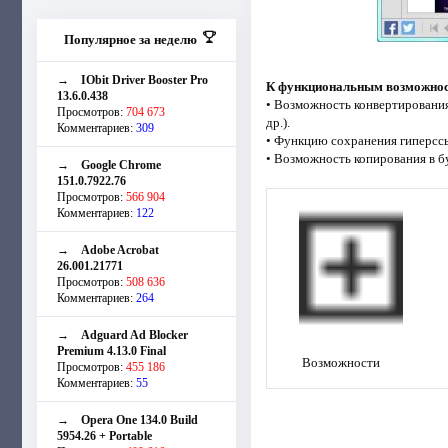
Популярное за неделю
→
IObit Driver Booster Pro
К функциональным возможност
13.6.0.438
• Возможность конвертирования
Просмотров:
704 673
др.).
Комментариев:
309
• Функцию сохранения гиперссы
• Возможность копирования в б
→
Google Chrome
151.0.7922.76
Просмотров:
566 904
Комментариев:
122
→
Adobe Acrobat
26.001.21771
Просмотров:
508 636
Комментариев:
264
→
Adguard Ad Blocker
Premium 4.13.0 Final
Возможности
Просмотров:
455 186
Комментариев:
55
→
Opera One 134.0 Build
5954.26 + Portable