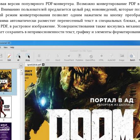
вая версия популярного PDF-конвертера. Возможно конвертирование PDF в E
 Вниманию пользователей предлагается целый ряд нововведений, которые по
ый режим конвертирования позволит одним нажатием на кнопку преобра
рамма автоматически разместит перенесенный текст в специальных блоках, 
е PDF, в растровое изображение. Усовершенствования также коснулись механ
ет сохранить в неприкосновенности текст, графику и элементы форматировани