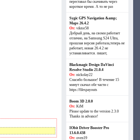
переставал бы скачивать через
короткое время. А то не раз
Sygic GPS Navigation &amp;
Maps 26.4.2
От:
viktor58
Добрый день, на сяоми работает
отлично, на Samsung S24 Ultra,
прошлая версия работала,теперь не
работает, новая 26.4.2 не
устанавливается. пишет,
Blackmagic Design DaVinci
Resolve Studio 21.0.4
От:
nickolay22
Спасибо большое! В течение 15
минут скачал обе части с
https://filespayouts
Boom 3D 2.0.0
От:
KiM
Please update to the version 2.3.0
Thanks in advance!
IObit Driver Booster Pro
13.6.0.438
От:
oven19