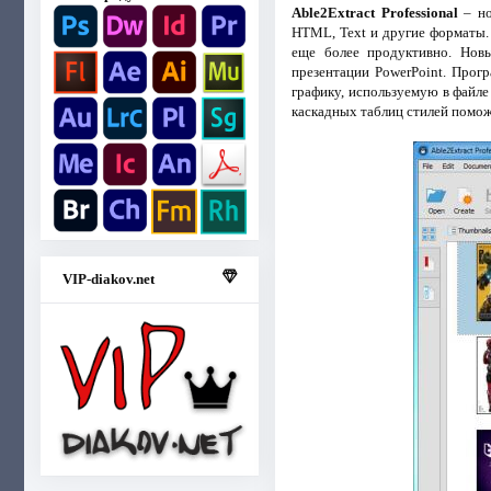
Able2Extract Professional
– но
HTML, Text и другие форматы.
еще более продуктивно. Нов
презентации PowerPoint. Прог
графику, используемую в файл
каскадных таблиц стилей помож
VIP-diakov.net