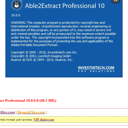
 Professional 10.0.6.0 (48.1 МБ):
efiles.com
|
DepositFiles.com
|
упна только для группы:
VIP-diakov.net