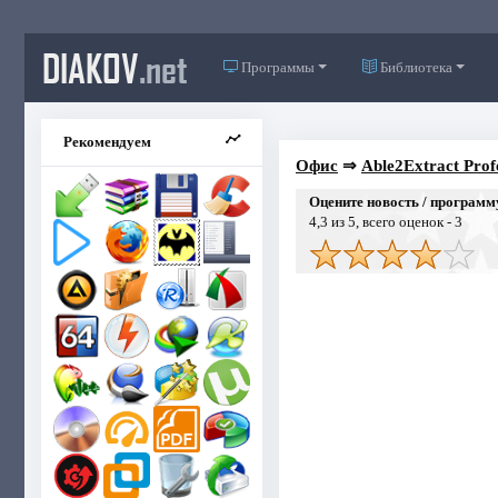
DIAKOV
.net
Программы
Библиотека
Рекомендуем
Офис
⇒
Able2Extract Profe
Оцените новость / программ
4,3
из 5, всего оценок -
3