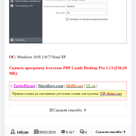
ОС:
Windows 10/8.1/8/7/Vista/XP
Скачать программу Icecream PDF Candy Desktop Pro 1.13 (156,28
МБ):
с
TurboBit.net
|
Nitroflare.com
|
Hitfile.net
|
UL.to
|
Прямая ссылка на скачивание доступна только для группы:
VIP-diakov.net
Сказали спасибо: 9
tolyan
Сказали спасибо: 9
09/03/2018
6 417
0