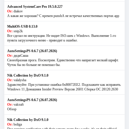
Advanced SystemCare Pro 19.5.0.227
От:
diakov
А какая же хорошая? С времен punshА не встречал качественных портах app
MultiOS-USB 0.13.0
От:
snip2k
Все сделал по инструкции. Не видит ISO-шек с Windows. Выполнение 1-го
пункта загрузочного меню - приводит к ошибке.
AutoSettingsPS 0.6.7 (26.07.2026)
От:
дядяСаша
Своеобразная прога. Посмотрим. Единственно что напрягает мелкий шрифт.
Чуток бы по больше не помешал бы.
Nik Collection by DxO 9.1.0
От:
valalysha
Здравствуйте. При установке ошибка 0х80072EE2. Подскажите как исправить.
Windows 11 Домашняя Insider Preview Версия 26H1 Сборка ОС 28120.2630
AutoSettingsPS 0.6.7 (26.07.2026)
От:
valcraft
Обзор
Nik Collection by DxO 9.1.0
От:
boliga
Dxo requires verification with their servers every few weeks, it's on their official