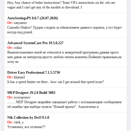
Hey, Any chance of better instructions? Team VR's instructions on the .nfo are
vague and I can't get any of the models to download. I
AutoSettingsPS 0.6.7 (26.07.2026)
От:
sanyateee
Спасибо Diakov! Трудно следить за обновлением данного скрипта, а тут будет
всегда под рукой.
Advanced SystemCare Pro 19.5.0.227
От:
coliza
Вышеизложенное мной не относится к конкретной программе,данная прога
мне давно не интересна,просто люблю читать коменты.Поймите правильно,не
хочу не
Driver Easy Professional 7.1.5.5750
От:
khanaa1
It has a speed limiter on there - how can I get around that speed issue?
MEP Designer 29.2.0 Build 5003
От:
svoroponov
..........MEP Designer аварийно завершает работу с всплывающим сообщением
об ошибке при выборе пункта "Новый проект". Аналогично и
Nik Collection by DxO 9.1.0
От:
vitek_s
Установил, все отлично!!!