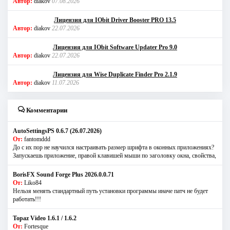
Автор:
diakov
07.08.2026
Лицензия для IObit Driver Booster PRO 13.5
Автор:
diakov
22.07.2026
Лицензия для IObit Software Updater Pro 9.0
Автор:
diakov
22.07.2026
Лицензия для Wise Duplicate Finder Pro 2.1.9
Автор:
diakov
11.07.2026
Комментарии
AutoSettingsPS 0.6.7 (26.07.2026)
От:
fantomddd
До с их пор не научился настраивать размер шрифта в оконных приложениях?
Запускаешь приложение, правой клавишей мыши по заголовку окна, свойства,
BorisFX Sound Forge Plus 2026.0.0.71
От:
Liko84
Нельзя менять стандартный путь установки программы иначе патч не будет
работать!!!
Topaz Video 1.6.1 / 1.6.2
От:
Fortesque