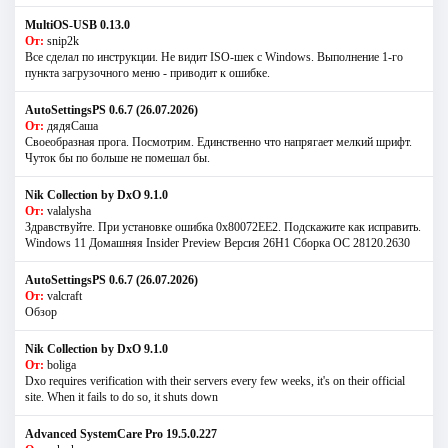
MultiOS-USB 0.13.0
От:
snip2k
Все сделал по инструкции. Не видит ISO-шек с Windows. Выполнение 1-го
пункта загрузочного меню - приводит к ошибке.
AutoSettingsPS 0.6.7 (26.07.2026)
От:
дядяСаша
Своеобразная прога. Посмотрим. Единственно что напрягает мелкий шрифт.
Чуток бы по больше не помешал бы.
Nik Collection by DxO 9.1.0
От:
valalysha
Здравствуйте. При установке ошибка 0х80072EE2. Подскажите как исправить.
Windows 11 Домашняя Insider Preview Версия 26H1 Сборка ОС 28120.2630
AutoSettingsPS 0.6.7 (26.07.2026)
От:
valcraft
Обзор
Nik Collection by DxO 9.1.0
От:
boliga
Dxo requires verification with their servers every few weeks, it's on their official
site. When it fails to do so, it shuts down
Advanced SystemCare Pro 19.5.0.227