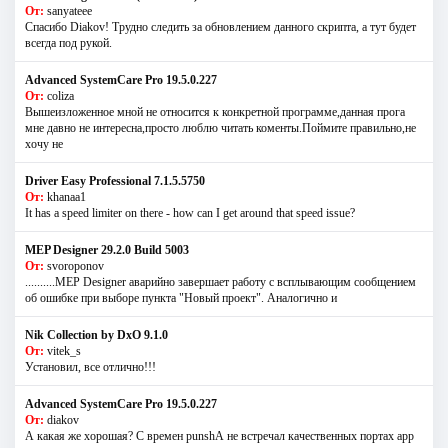
От:
sanyateee
Спасибо Diakov! Трудно следить за обновлением данного скрипта, а тут будет
всегда под рукой.
Advanced SystemCare Pro 19.5.0.227
От:
coliza
Вышеизложенное мной не относится к конкретной программе,данная прога
мне давно не интересна,просто люблю читать коменты.Поймите правильно,не
хочу не
Driver Easy Professional 7.1.5.5750
От:
khanaa1
It has a speed limiter on there - how can I get around that speed issue?
MEP Designer 29.2.0 Build 5003
От:
svoroponov
..........MEP Designer аварийно завершает работу с всплывающим сообщением
об ошибке при выборе пункта "Новый проект". Аналогично и
Nik Collection by DxO 9.1.0
От:
vitek_s
Установил, все отлично!!!
Advanced SystemCare Pro 19.5.0.227
От:
diakov
А какая же хорошая? С времен punshА не встречал качественных портах app