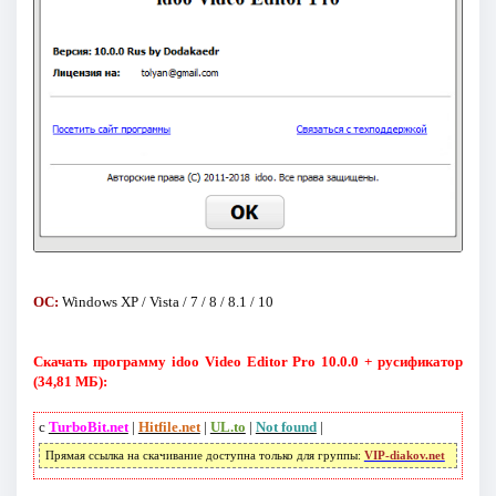
ОС:
Windows XP / Vista / 7 / 8 / 8.1 / 10
Скачать программу idoo Video Editor Pro 10.0.0 + русификатор
(34,81 МБ):
с
TurboBit.net
|
Hitfile.net
|
UL.to
|
Not found
|
Прямая ссылка на скачивание доступна только для группы:
VIP-diakov.net