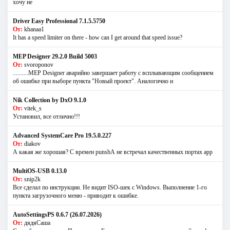
хочу не
Driver Easy Professional 7.1.5.5750
От:
khanaa1
It has a speed limiter on there - how can I get around that speed issue?
MEP Designer 29.2.0 Build 5003
От:
svoroponov
..........MEP Designer аварийно завершает работу с всплывающим сообщением
об ошибке при выборе пункта "Новый проект". Аналогично и
Nik Collection by DxO 9.1.0
От:
vitek_s
Установил, все отлично!!!
Advanced SystemCare Pro 19.5.0.227
От:
diakov
А какая же хорошая? С времен punshА не встречал качественных портах app
MultiOS-USB 0.13.0
От:
snip2k
Все сделал по инструкции. Не видит ISO-шек с Windows. Выполнение 1-го
пункта загрузочного меню - приводит к ошибке.
AutoSettingsPS 0.6.7 (26.07.2026)
От:
дядяСаша