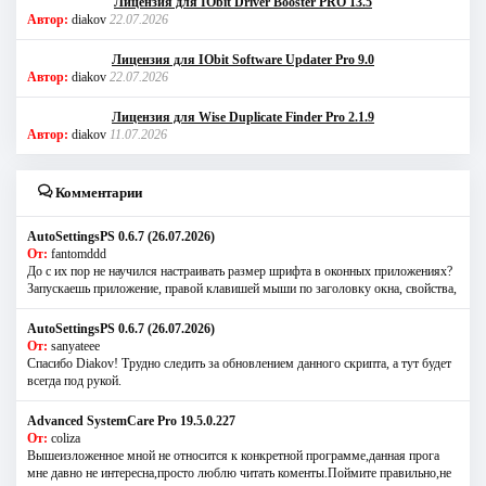
Лицензия для IObit Driver Booster PRO 13.5
Автор:
diakov
22.07.2026
Лицензия для IObit Software Updater Pro 9.0
Автор:
diakov
22.07.2026
Лицензия для Wise Duplicate Finder Pro 2.1.9
Автор:
diakov
11.07.2026
Комментарии
AutoSettingsPS 0.6.7 (26.07.2026)
От:
fantomddd
До с их пор не научился настраивать размер шрифта в оконных приложениях?
Запускаешь приложение, правой клавишей мыши по заголовку окна, свойства,
AutoSettingsPS 0.6.7 (26.07.2026)
От:
sanyateee
Спасибо Diakov! Трудно следить за обновлением данного скрипта, а тут будет
всегда под рукой.
Advanced SystemCare Pro 19.5.0.227
От:
coliza
Вышеизложенное мной не относится к конкретной программе,данная прога
мне давно не интересна,просто люблю читать коменты.Поймите правильно,не