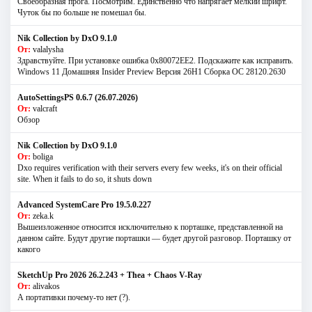
Своеобразная прога. Посмотрим. Единственно что напрягает мелкий шрифт.
Чуток бы по больше не помешал бы.
Nik Collection by DxO 9.1.0
От:
valalysha
Здравствуйте. При установке ошибка 0х80072EE2. Подскажите как исправить.
Windows 11 Домашняя Insider Preview Версия 26H1 Сборка ОС 28120.2630
AutoSettingsPS 0.6.7 (26.07.2026)
От:
valcraft
Обзор
Nik Collection by DxO 9.1.0
От:
boliga
Dxo requires verification with their servers every few weeks, it's on their official
site. When it fails to do so, it shuts down
Advanced SystemCare Pro 19.5.0.227
От:
zeka.k
Вышеизложенное относится исключительно к порташке, представленной на
данном сайте. Будут другие порташки — будет другой разговор. Порташку от
какого
SketchUp Pro 2026 26.2.243 + Thea + Chaos V-Ray
От:
alivakos
А портативки почему-то нет (?).